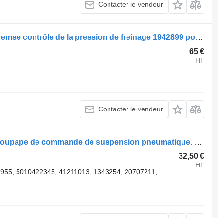
Contacter le vendeur
Valve de commande de frein Knorr-Bremse contrôle de la pression de freinage 1942899 pour tracteur routier Scania R440
65 €
HT
Contacter le vendeur
Valve de commande de frein Scania soupape de commande de suspension pneumatique, ecas 1448079 pour tracteur routier Scania R440
32,50 €
HT
955, 5010422345, 41211013, 1343254, 20707211,