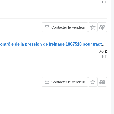
HT
Contacter le vendeur
Valve de commande de frein Scania contrôle de la pression de freinage 1867518 pour tracteur routier Scania R480
70 €
HT
Contacter le vendeur
.