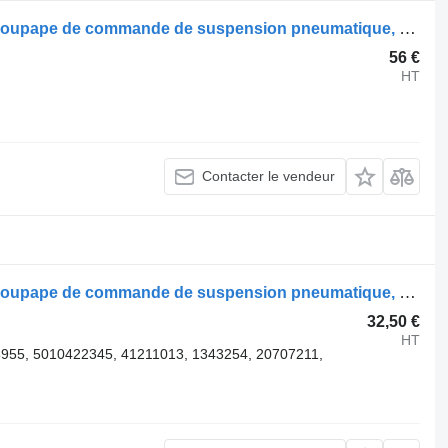
Valve de commande de frein Scania soupape de commande de suspension pneumatique, ecas 1448078 pour tracteur routier Scania R440
56 €
HT
Contacter le vendeur
Valve de commande de frein Scania soupape de commande de suspension pneumatique, ecas 1448079 pour tracteur routier Scania R420
32,50 €
HT
955, 5010422345, 41211013, 1343254, 20707211,