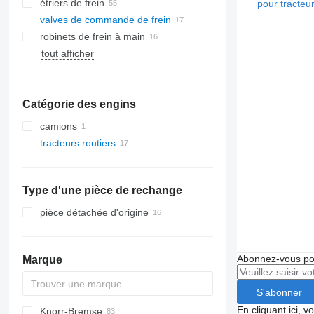
étriers de frein
valves de commande de frein
robinets de frein à main
tout afficher
Catégorie des engins
camions
tracteurs routiers
Type d'une pièce de rechange
pièce détachée d'origine
Abonnez-vous pou
Marque
S'abonner
En cliquant ici, 
Knorr-Bremse
CF
EuroCargo