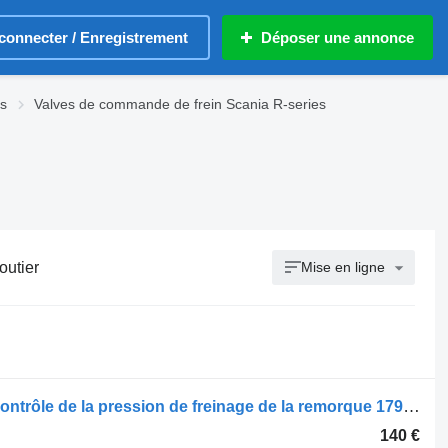
connecter / Enregistrement
Déposer une annonce
es
Valves de commande de frein Scania R-series
outier
Mise en ligne
Valve de commande de frein Scania contrôle de la pression de freinage de la remorque 1790879 pour tracteur routier Scania R480
140 €