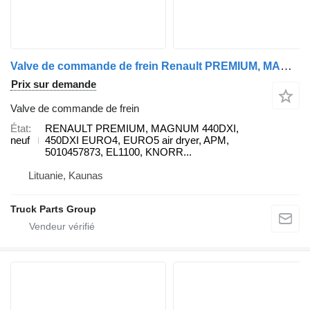
Valve de commande de frein Renault PREMIUM, MAGNUM 440DXI, 450DXI EURO4, EURO5 air dryer, APM, 5010 RENAULT pour tracteur routier Renault RENAULT PREMIUM, MAGNUM 440DXI, 450DXI EURO4, EURO5 air dryer, APM, 5010457873, EL1100, KNORR-BREMSE, K105906N50, K020741, K079182N50, K020741N50, K020741X50, 7421778549, 7421743619, 7421788090, 7421788092, 7421778549, 7421743619, 7421788090, 7421788092, K020741N50 Knorr, K020741N50, EL2100, 21779002, 10207410, 7421788090, 7421788090, 4047755122409, 7421743619, 7421352785, 7421743619, 7421788090, 7421352785 7421743619, 7421788090, EL1100, II40086FC56, K020741N50, K020741X50, K105906N50, 5001866307, 5010457472, 5010457873, 5001866307, 5010457472, 5010457873, 7421352785, 7421743619, 7421778549, 7421788090, 7422277957, 7485003347, 7485013162, 7485013248, 7485013362, 7421352785, 7421743619, 7421778549, 7421788090, 7422277957, 7485003347, 7485013162, 7485013248, 7485013362, 21352797, 21743621, 21778552, 21788093, 22277959
Prix sur demande
Valve de commande de frein
État
RENAULT PREMIUM, MAGNUM 440DXI,
neuf
450DXI EURO4, EURO5 air dryer, APM,
5010457873, EL1100, KNORR...
Lituanie, Kaunas
Truck Parts Group