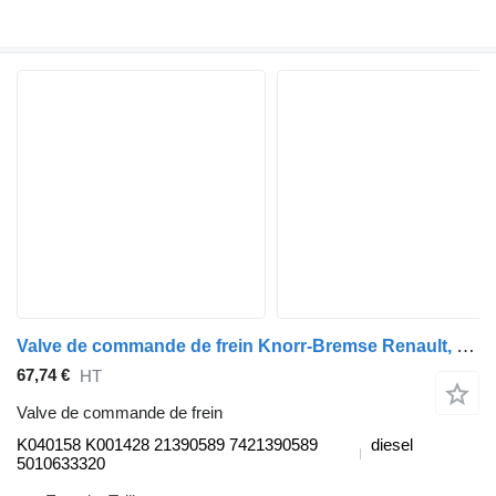
Valve de commande de frein Knorr-Bremse Renault, Knorr-Brake Magnum DXI (01.05-12.13) K040158 K001428 pour tracteur routier Renault Magnum (1990-2014)
67,74 €
HT
Valve de commande de frein
K040158 K001428 21390589 7421390589
diesel
5010633320