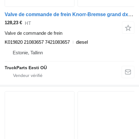
Valve de commande de frein Knorr-Bremse grand dxi (01.05-12.13) K019820 pour tracteur routier Renault Magnum (1990-2014)
128,23 €
HT
Valve de commande de frein
K019820 21083657 7421083657
diesel
Estonie, Tallinn
TruckParts Eesti OÜ