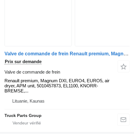
Valve de commande de frein Renault premium, Magnum DXI, EURO4, EURO5, air dryer, APM unit, 50104578 Renault pour tracteur routier Renault Premium DXI, Magnum DXI, Kerax DXI
Prix sur demande
Valve de commande de frein
Renault premium, Magnum DXI, EURO4, EURO5, air
dryer, APM unit, 5010457873, EL1100, KNORR-
BREMSE,...
Lituanie, Kaunas
Truck Parts Group