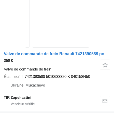
Valve de commande de frein Renault 7421390589 pour tracteur routier Renault MAGNUM.PREMIUM
350 €
Valve de commande de frein
État
neuf
7421390589 5010633320 K 040158N50
Ukraine, Mukachevo
TIR Zapchastini