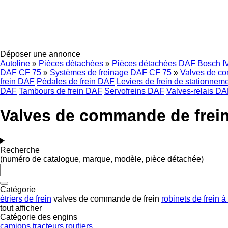
Déposer une annonce
Autoline
»
Pièces détachées
»
Pièces détachées DAF
Bosch
I
DAF CF 75
»
Systèmes de freinage DAF CF 75
»
Valves de c
frein DAF
Pédales de frein DAF
Leviers de frein de stationne
DAF
Tambours de frein DAF
Servofreins DAF
Valves-relais D
Valves de commande de frein
Recherche
(numéro de catalogue, marque, modèle, pièce détachée)
Catégorie
étriers de frein
valves de commande de frein
robinets de frein 
tout afficher
Catégorie des engins
camions
tracteurs routiers