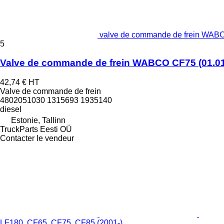
valve de commande de frein WABCO
5
Valve de commande de frein WABCO CF75 (01.01-)
42,74 €
HT
Valve de commande de frein
4802051030 1315693 1935140
diesel
Estonie, Tallinn
TruckParts Eesti OÜ
Contacter le vendeur
LF180, CF65, CF75, CF85 (2001-)