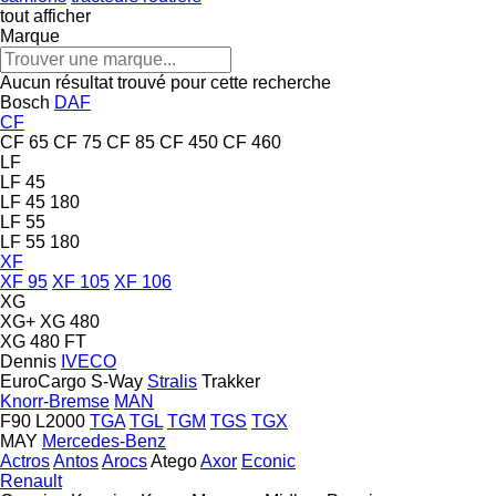
tout afficher
Marque
Aucun résultat trouvé pour cette recherche
Bosch
DAF
CF
CF 65
CF 75
CF 85
CF 450
CF 460
LF
LF 45
LF 45 180
LF 55
LF 55 180
XF
XF 95
XF 105
XF 106
XG
XG+
XG 480
XG 480 FT
Dennis
IVECO
EuroCargo
S-Way
Stralis
Trakker
Knorr-Bremse
MAN
F90
L2000
TGA
TGL
TGM
TGS
TGX
MAY
Mercedes-Benz
Actros
Antos
Arocs
Atego
Axor
Econic
Renault