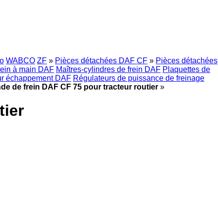
o
WABCO
ZF
»
Pièces détachées DAF CF
»
Pièces détachées
rein à main DAF
Maîtres-cylindres de frein DAF
Plaquettes de
sur échappement DAF
Régulateurs de puissance de freinage
e de frein DAF CF 75 pour tracteur routier
»
tier