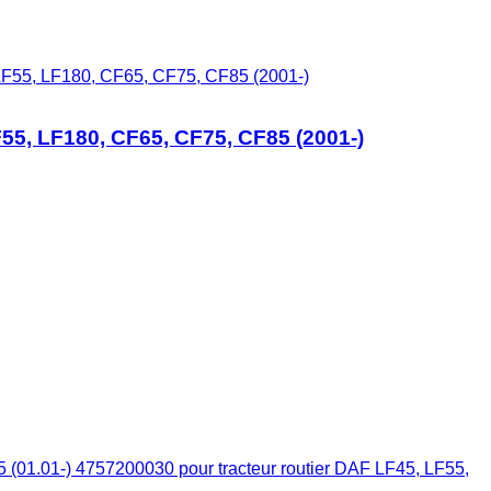
LF55, LF180, CF65, CF75, CF85 (2001-)
55, LF180, CF65, CF75, CF85 (2001-)
01.01-) 4757200030 pour tracteur routier DAF LF45, LF55,