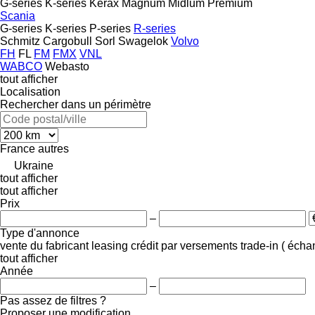
G-series
K-series
Kerax
Magnum
Midlum
Premium
Scania
G-series
K-series
P-series
R-series
Schmitz Cargobull
Sorl
Swagelok
Volvo
FH
FL
FM
FMX
VNL
WABCO
Webasto
tout afficher
Localisation
Rechercher dans un périmètre
France
autres
Ukraine
tout afficher
tout afficher
Prix
–
Type d'annonce
vente
du fabricant
leasing
crédit
par versements
trade-in ( éch
tout afficher
Année
–
Pas assez de filtres ?
Proposer une modification