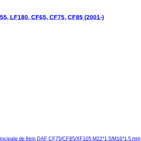
55, LF180, CF65, CF75, CF85 (2001-)
rincipale de frein DAF CF75/CF85/XF105 M22*1,5/M16*1,5 mm