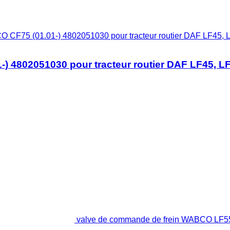
 CF75 (01.01-) 4802051030 pour tracteur routier DAF LF45, 
 4802051030 pour tracteur routier DAF LF45, LF
valve de commande de frein WABCO LF55 (