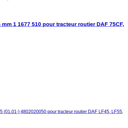
 mm 1 1677 510 pour tracteur routier DAF 75CF,
(01.01-) 4802020050 pour tracteur routier DAF LF45, LF55,