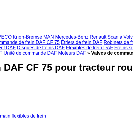
VECO
Knorr-Bremse
MAN
Mercedes-Benz
Renault
Scania
Volv
ommande de frein DAF CF 75
Étriers de frein DAF
Robinets de f
ment DAF
Disques de freins DAF
Flexibles de frein DAF
Freins 
AF
Unité de commande DAF
Moteurs DAF
»
Valves de command
 DAF CF 75 pour tracteur rou
à main
flexibles de frein