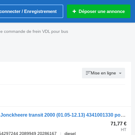
connecter / Enregistrement
Déposer une annonce
de commande de frein VDL pour bus
Mise en ligne
Valve de commande de frein WABCO Jonckheere transit 2000 (01.05-12.13) 4341001330 pour bus VDL Jonckheere Transit 2000 (2005-2013)
71,77 €
HT
54297244 2089949 20286167
diesel