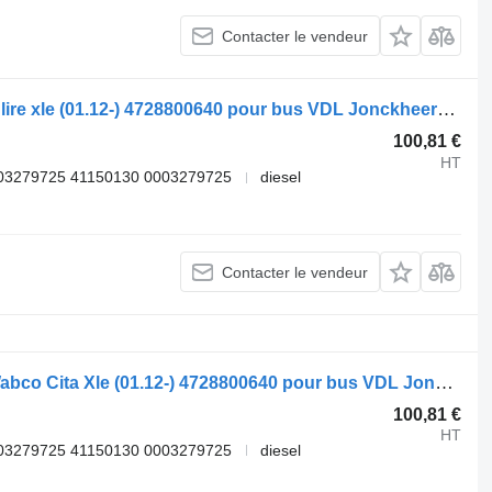
Contacter le vendeur
Valve de commande de frein WABCO lire xle (01.12-) 4728800640 pour bus VDL Jonckheere Transit 2000 (2005-2013)
100,81 €
HT
03279725 41150130 0003279725
diesel
Contacter le vendeur
Valve de commande de frein Volvo, Wabco Cita Xle (01.12-) 4728800640 pour bus VDL Jonckheere Transit 2000 (2005-2013)
100,81 €
HT
03279725 41150130 0003279725
diesel