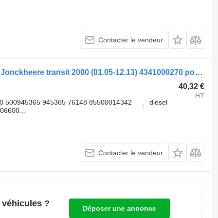
Contacter le vendeur
Valve de commande de frein WABCO Jonckheere transit 2000 (01.05-12.13) 4341000270 pour bus VDL Jonckheere Transit 2000 (2005-2013)
40,32 €
HT
0 500945365 945365 76148 85500014342
diesel
6600...
Contacter le vendeur
 véhicules ?
Déposer une annonce