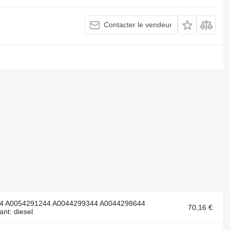
Contacter le vendeur
44 A0054291244 A0044299344 A0044298644
70,16 €
nt: diesel