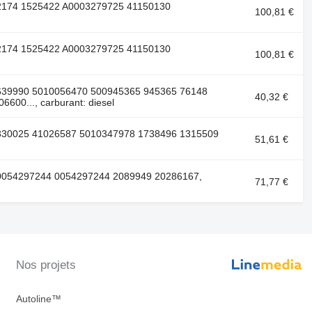
62174 1525422 A0003279725 41150130
100,81 €
62174 1525422 A0003279725 41150130
100,81 €
 0639990 5010056470 500945365 945365 76148
40,32 €
00..., carburant: diesel
 1330025 41026587 5010347978 1738496 1315509
51,61 €
 A0054297244 0054297244 2089949 20286167,
71,77 €
Nos projets
Autoline™