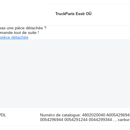
TruckParts Eesti OÜ
pas une pièce détachée ?
mande tout de suite !
pièce détachée
 VDL
Numéro de catalogue: 4802020040 A00542969
0054296944 0054291244 0044299344..., carbura