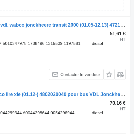
Valve de commande de frein WABCO vdl, wabco jonckheere transit 2000 (01.05-12.13) 4721726260 pour bus VDL Jonckheere Transit 2000 (2005-2013)
51,61 €
HT
7 5010347978 1738496 1315509 1197581
diesel
Contacter le vendeur
Valve de commande de frein vdl, wabco lire xle (01.12-) 4802020040 pour bus VDL Jonckheere Transit 2000 (2005-2013)
70,16 €
HT
0044299344 A0044298644 0054296944
diesel