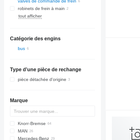
valves de commande de frein
robinets de frein à main
tout afficher
Catégorie des engins
bus
Type d'une pièce de rechange
pièce détachée d'origine
Marque
Knorr-Bremse
Axer
MAN
Citelis
Mercedes-Benz
Crossway
A-series