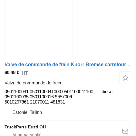
Valve de commande de frein Knorr-Bremse carrefour (01.06-) 0501100041 pour Irisbus Arway, Crossway, Crealis, Magelys, Proway, Daily Tourys (2006-)
60,48 €
HT
Valve de commande de frein
0501100041 0501100041000 0501100041100
diesel
0501100035 0501100016 9957009
5010207861 21070011 481831
Estonie, Tallinn
TruckParts Eesti OÜ