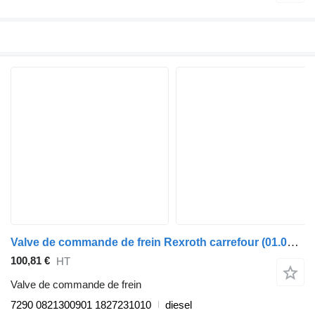
Valve de commande de frein Rexroth carrefour (01.06-) 7290 pour Irisbus Arway, Crossway, Crealis, Magelys, Proway, Daily Tourys (2006-)
100,81 €
HT
Valve de commande de frein
7290 0821300901 1827231010
diesel