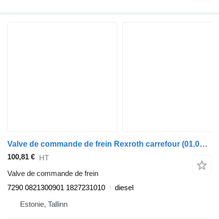
Valve de commande de frein Rexroth carrefour (01.06-) 7290 pour Irisbus Arway, Crossway, Crealis, Magelys, Proway, Daily Tourys (2006-)
100,81 €
HT
Valve de commande de frein
7290 0821300901 1827231010
diesel
Estonie, Tallinn