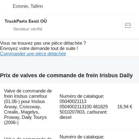
Estonie, Tallinn
TruckParts Eesti OÜ
Vous ne trouvez pas une pièce détachée ?
Envoyez votre demande tout de suite !
Commander une pièce détachée
Prix de valves de commande de frein Irisbus Daily
Valve de commande de
frein Irisbus carrefour
Numéro de catalogue:
(01.06-) pour Irisbus
05040021113
Arway, Crossway,
0504002113100 481829
16,94 €
Crealis, Magelys,
5010207803, carburant:
Proway, Daily Tourys
diesel
(2006-)
Numéro de catalogue: