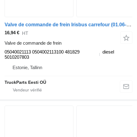
Valve de commande de frein Irisbus carrefour (01.06-) 05040021113 pour Irisbus Arway, Crossway, Crealis, Magelys, Proway, Daily Tourys (2006-)
16,94 €
HT
Valve de commande de frein
05040021113 0504002113100 481829
diesel
5010207803
Estonie, Tallinn
TruckParts Eesti OÜ