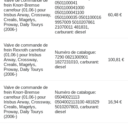
Valve de commande de
0501100041
frein Knorr-Bremse
0501100041000
carrefour (01.06-) pour
0501100041100
Irisbus Arway, Crossway,
60,48 €
0501100035 0501100016
Crealis, Magelys,
9957009 5010207861
Proway, Daily Tourys
21070011 481831,
(2006-)
carburant: diesel
Valve de commande de
frein Rexroth carrefour
Numéro de catalogue:
(01.06-) pour Irisbus
7290 0821300901
Arway, Crossway,
100,81 €
1827231010, carburant:
Crealis, Magelys,
diesel
Proway, Daily Tourys
(2006-)
Valve de commande de
frein Knorr-Bremse
Numéro de catalogue:
carrefour (01.06-) pour
05040021113
Irisbus Arway, Crossway,
0504002113100 481829
16,94 €
Crealis, Magelys,
5010207803, carburant:
Proway, Daily Tourys
diesel
(2006-)