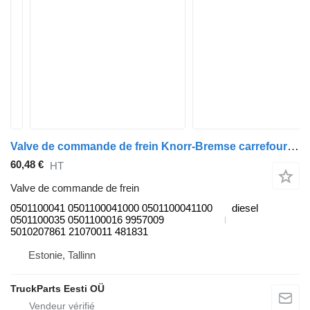
Valve de commande de frein Knorr-Bremse carrefour (01.06-) 0501100041 pour Irisbus Arway, Crossway, Crealis, Magelys, Proway, Daily Tourys (2006-)
60,48 €
HT
Valve de commande de frein
0501100041 0501100041000 0501100041100
diesel
0501100035 0501100016 9957009
5010207861 21070011 481831
Estonie, Tallinn
TruckParts Eesti OÜ