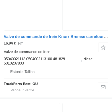
Valve de commande de frein Knorr-Bremse carrefour (01.06-) 05040021113 pour Irisbus Arway, Crossway, Crealis, Magelys, Proway, Daily Tourys (2006-)
16,94 €
HT
Valve de commande de frein
05040021113 0504002113100 481829
diesel
5010207803
Estonie, Tallinn
TruckParts Eesti OÜ