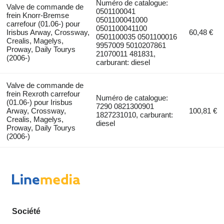
Numéro de catalogue:
Valve de commande de
0501100041
frein Knorr-Bremse
0501100041000
carrefour (01.06-) pour
0501100041100
Irisbus Arway, Crossway,
60,48 €
0501100035 0501100016
Crealis, Magelys,
9957009 5010207861
Proway, Daily Tourys
21070011 481831,
(2006-)
carburant: diesel
Valve de commande de
frein Rexroth carrefour
Numéro de catalogue:
(01.06-) pour Irisbus
7290 0821300901
Arway, Crossway,
100,81 €
1827231010, carburant:
Crealis, Magelys,
diesel
Proway, Daily Tourys
(2006-)
Société