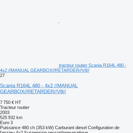
tracteur routier Scania R164L 480 -
4x2 //MANUAL GEARBOX//RETARDER//V8//
27
Scania R164L 480 - 4x2 //MANUAL
GEARBOX//RETARDER//V8//
7 750 €
HT
Tracteur routier
2003
525 932 km
Euro 3
Puissance
480 ch (353 kW)
Carburant
diesel
Configuration de
l'essieu
4x2
Suspension
ressort/pneumatique