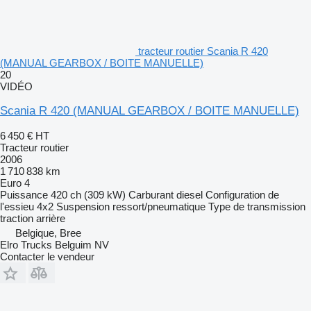
tracteur routier Scania R 420
(MANUAL GEARBOX / BOITE MANUELLE)
20
VIDÉO
Scania R 420 (MANUAL GEARBOX / BOITE MANUELLE)
6 450 €
HT
Tracteur routier
2006
1 710 838 km
Euro 4
Puissance
420 ch (309 kW)
Carburant
diesel
Configuration de
l'essieu
4x2
Suspension
ressort/pneumatique
Type de transmission
traction arrière
Belgique, Bree
Elro Trucks Belguim NV
Contacter le vendeur