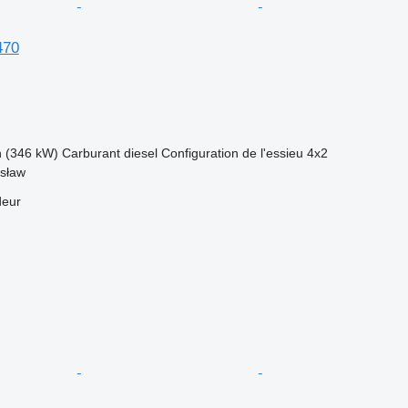
470
h (346 kW)
Carburant
diesel
Configuration de l'essieu
4x2
osław
deur