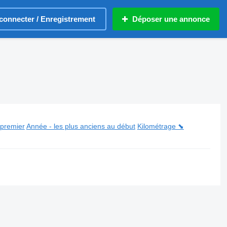
connecter / Enregistrement
Déposer une annonce
 premier
Année - les plus anciens au début
Kilométrage ⬊