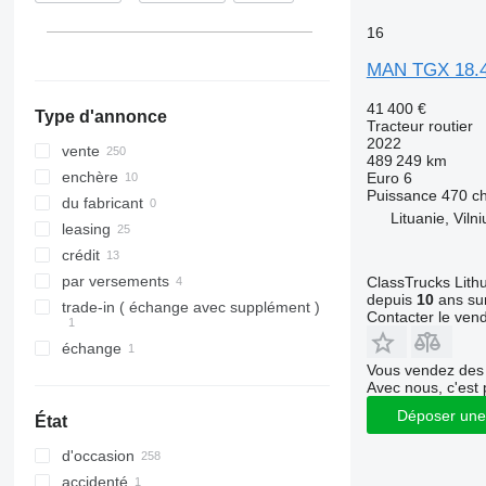
TGS 26.440
TGX 26.440
Roumanie
16
TGS 26.470
TGX 26.460
Italie
TGS 26.480
TGX 26.470
MAN TGX 18.
tout afficher
TGS 26.500
TGX 26.480
41 400 €
Type d'annonce
TGS 26.540
TGX 26.500
Tracteur routier
2022
TGS 33.400
TGX 26.510
vente
489 249 km
TGS 33.420
TGX 26.520
enchère
Euro 6
Puissance
470 c
TGS 33.440
TGX 26.540
du fabricant
Lituanie, Vilni
TGS 33.480
TGX 26.560
leasing
TGS 33.520
TGX 26.580
crédit
TGS 35.480
TGX 28.480
par versements
ClassTrucks Lith
depuis
10
ans sur
TGS 40.480
TGX 28.500
trade-in ( échange avec supplément )
Contacter le ven
TGX 28.510
échange
TGX 28.520
Vous vendez des 
TGX 33.480
Avec nous, c'est 
TGX 33.540
Déposer une
État
TGX 33.560
d'occasion
TGX 33.580
accidenté
TGX 33.640