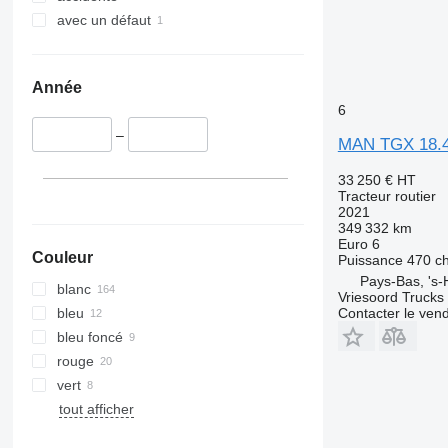
avec un défaut
TGX 41.540
TGX 41.560
TGX 41.580
Année
TGX 41.640
6
TGX 41.680
–
MAN TGX 18.
33 250 €
HT
Tracteur routier
2021
349 332 km
Euro 6
Couleur
Puissance
470 c
Pays-Bas, 's
blanc
Vriesoord Trucks 
bleu
Contacter le ven
bleu foncé
rouge
vert
tout afficher