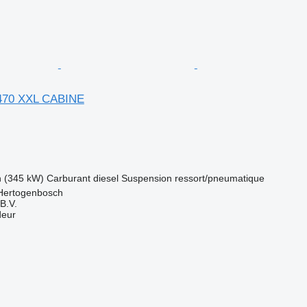
470 XXL CABINE
h (345 kW)
Carburant
diesel
Suspension
ressort/pneumatique
-Hertogenbosch
B.V.
deur