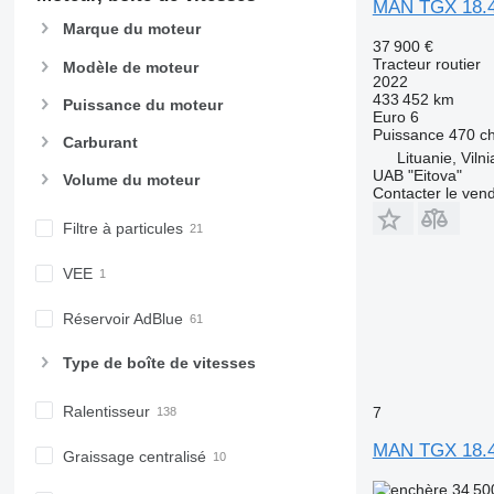
MAN TGX 18.
Marque du moteur
37 900 €
Tracteur routier
Modèle de moteur
2022
433 452 km
Puissance du moteur
Euro 6
Puissance
470 c
Carburant
Lituanie, Viln
UAB "Eitova"
Volume du moteur
Contacter le ven
Filtre à particules
VEE
Réservoir AdBlue
Type de boîte de vitesses
Ralentisseur
7
MAN TGX 18.
Graissage centralisé
34 50