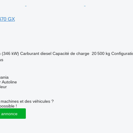
470 GX
h (346 kW)
Carburant
diesel
Capacité de charge
20 500 kg
Configurati
us
uania
 Autoline
deur
machines et des véhicules ?
possible !
 annonce