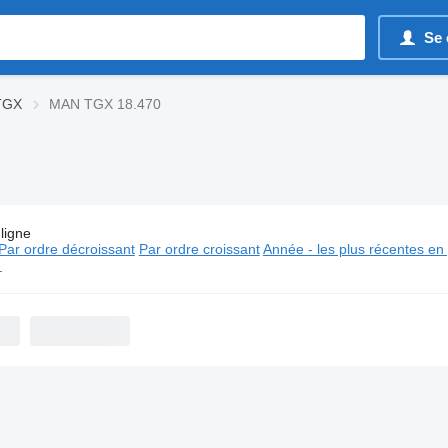
Se 
TGX
MAN TGX 18.470
ligne
es:
Tracteurs routiers MAN TGX 18.470
Par ordre décroissant
Par ordre croissant
Année - les plus récentes en
⬈