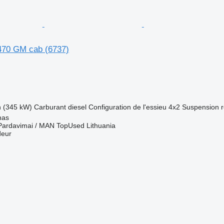
70 GM cab (6737)
h (345 kW)
Carburant
diesel
Configuration de l'essieu
4x2
Suspension
r
nas
Pardavimai / MAN TopUsed Lithuania
deur