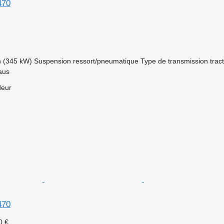
470
h (345 kW)
Suspension
ressort/pneumatique
Type de transmission
trac
iaus
deur
470
0 €