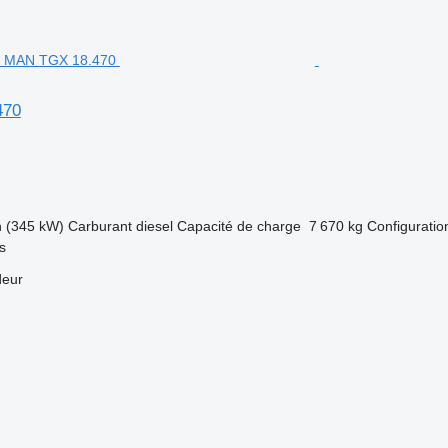
470
h (345 kW)
Carburant
diesel
Capacité de charge
7 670 kg
Configuration
s
deur