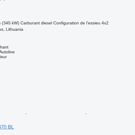
h (345 kW)
Carburant
diesel
Configuration de l'essieu
4x2
ius, Lithuania
hant
Autoline
deur
70 BL