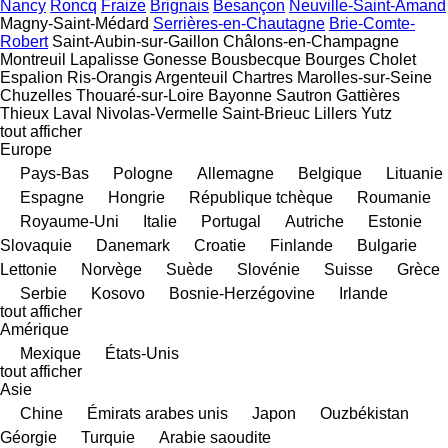
Nancy
Roncq
Fraize
Brignais
Besançon
Neuville-Saint-Amand
Magny-Saint-Médard
Serrières-en-Chautagne
Brie-Comte-
Robert
Saint-Aubin-sur-Gaillon
Châlons-en-Champagne
Montreuil
Lapalisse
Gonesse
Bousbecque
Bourges
Cholet
Espalion
Ris-Orangis
Argenteuil
Chartres
Marolles-sur-Seine
Chuzelles
Thouaré-sur-Loire
Bayonne
Sautron
Gattières
Thieux
Laval
Nivolas-Vermelle
Saint-Brieuc
Lillers
Yutz
tout afficher
Europe
Pays-Bas
Pologne
Allemagne
Belgique
Lituanie
Espagne
Hongrie
République tchèque
Roumanie
Royaume-Uni
Italie
Portugal
Autriche
Estonie
Slovaquie
Danemark
Croatie
Finlande
Bulgarie
Lettonie
Norvège
Suède
Slovénie
Suisse
Grèce
Serbie
Kosovo
Bosnie-Herzégovine
Irlande
tout afficher
Amérique
Mexique
États-Unis
tout afficher
Asie
Chine
Émirats arabes unis
Japon
Ouzbékistan
Géorgie
Turquie
Arabie saoudite