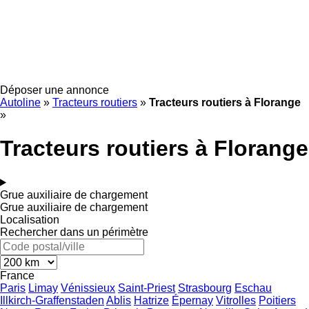
Déposer une annonce
Autoline
»
Tracteurs routiers
»
Tracteurs routiers à Florange
»
Tracteurs routiers à Florange
Grue auxiliaire de chargement
Grue auxiliaire de chargement
Localisation
Rechercher dans un périmètre
France
Paris
Limay
Vénissieux
Saint-Priest
Strasbourg
Eschau
Illkirch-Graffenstaden
Ablis
Hatrize
Épernay
Vitrolles
Poitiers