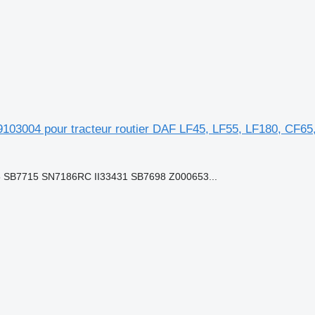
3004 pour tracteur routier DAF LF45, LF55, LF180, CF65
SB7715 SN7186RC II33431 SB7698 Z000653...