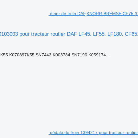
étrier de frein DAF,KNORR-BREMSE CF75 (01
3003 pour tracteur routier DAF LF45, LF55, LF180, CF65
55 K070897K55 SN7443 K003784 SN7196 K059174...
pédale de frein 1394217 pour tracteur routi