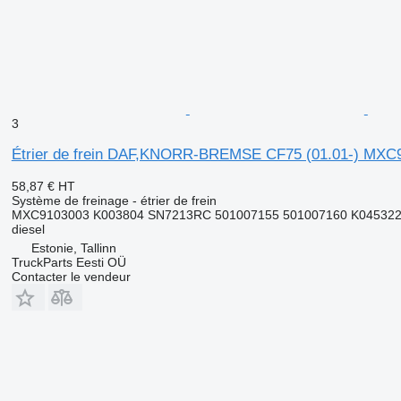
3
Étrier de frein DAF,KNORR-BREMSE CF75 (01.01-) MXC910
58,87 €
HT
Système de freinage - étrier de frein
MXC9103003 K003804 SN7213RC 501007155 501007160 K045322K
diesel
Estonie, Tallinn
TruckParts Eesti OÜ
Contacter le vendeur