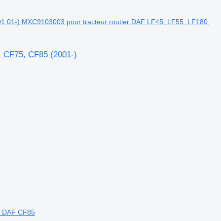
.01-) MXC9103003 pour tracteur routier DAF LF45, LF55, LF180,
, CF75, CF85 (2001-)
er DAF CF85