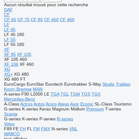
Aucun résultat trouvé pour cette recherche
DAF
CF
CF 65
CF 75
CF 85
CF 450
CF 460
LF
LF 45
LF 45 180
LF 55
LF 55 180
XF
XF 95
XF 105
XF 105 460
XF 106
XF 460
XG
XG+
XG 480
XG 480 FT
EuroCargo
EuroStar
Eurotech
Eurotrakker
S-Way
Stralis
Trakker
Knorr-Bremse
MAN
A-series
F90
L2000
LE
TGA
TGL
TGM
TGS
TGX
Mercedes-Benz
A-Class
Actros
Antos
Arocs
Atego
Axor
Econic
SL-Class
Tourismo
G-series
K-series
Kerax
Magnum
Midlum
Premium
T-series
Scania
G-series
K-series
P-series
R-series
Volvo
F89
FE
FH
FL
FM
FMX
N-series
VNL
WABCO
tout afficher