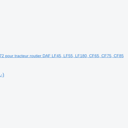
72 pour tracteur routier DAF LF45, LF55, LF180, CF65, CF75, CF85
-)