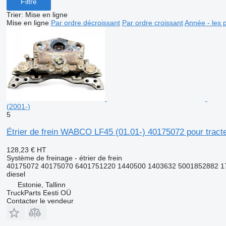
Filtre
Trier
:
Mise en ligne
Mise en ligne
Par ordre décroissant
Par ordre croissant
Année - les 
(2001-)
5
Étrier de frein WABCO LF45 (01.01-) 40175072 pour tract
128,23 €
HT
Système de freinage - étrier de frein
40175072 40175070 6401751220 1440500 1403632 5001852882 1
diesel
Estonie, Tallinn
TruckParts Eesti OÜ
Contacter le vendeur