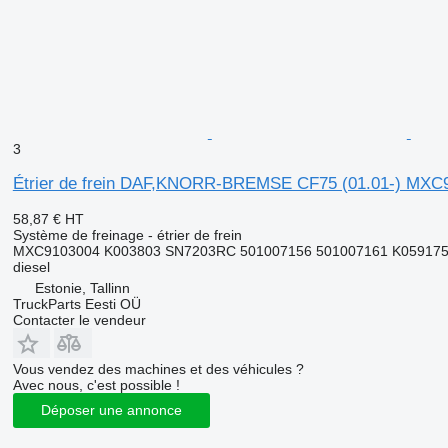
3
Étrier de frein DAF,KNORR-BREMSE CF75 (01.01-) MXC910
58,87 €
HT
Système de freinage - étrier de frein
MXC9103004 K003803 SN7203RC 501007156 501007161 K059175 
diesel
Estonie, Tallinn
TruckParts Eesti OÜ
Contacter le vendeur
Vous vendez des machines et des véhicules ?
Avec nous, c'est possible !
Déposer une annonce