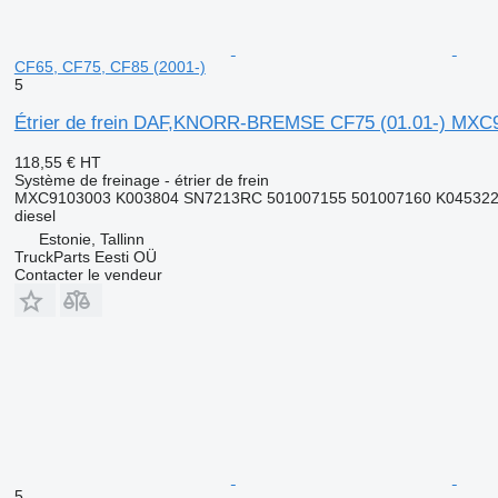
CF65, CF75, CF85 (2001-)
5
Étrier de frein DAF,KNORR-BREMSE CF75 (01.01-) MXC910
118,55 €
HT
Système de freinage - étrier de frein
MXC9103003 K003804 SN7213RC 501007155 501007160 K045322K
diesel
Estonie, Tallinn
TruckParts Eesti OÜ
Contacter le vendeur
5