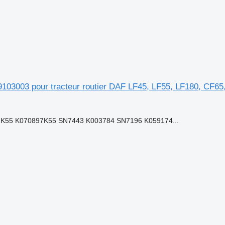
3003 pour tracteur routier DAF LF45, LF55, LF180, CF65
55 K070897K55 SN7443 K003784 SN7196 K059174...