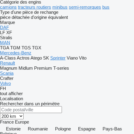
Catégorie des engins
camions
tracteurs routiers
minibus
semi-remorques
bus
Type d'une pièce de rechange
pièce détachée d'origine
équivalent
Marque
DAF
LF
XF
Stralis
MAN
TGA
TGM
TGS
TGX
Mercedes-Benz
A-Class
Actros
Atego
SK
Sprinter
Viano
Vito
Renault
Magnum
Midlum
Premium
T-series
Scania
Crafter
Volvo
FH
tout afficher
Localisation
Rechercher dans un périmètre
France
Europe
Estonie
Roumanie
Pologne
Espagne
Pays-Bas
Belgique