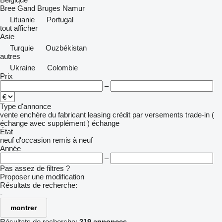
Bree
Gand
Bruges
Namur
Lituanie
Portugal
tout afficher
Asie
Turquie
Ouzbékistan
autres
Ukraine
Colombie
Prix
–
Type d'annonce
vente
enchère
du fabricant
leasing
crédit
par versements
trade-in (
échange avec supplément )
échange
État
neuf
d'occasion
remis à neuf
Année
–
Pas assez de filtres ?
Proposer une modification
Résultats de recherche:
-
montrer
Résultats de recherche:
319 annonces