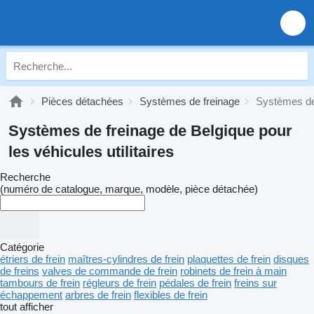
Pièces détachées
Systèmes de freinage
Systèmes de
Systèmes de freinage de Belgique pour
les véhicules utilitaires
Recherche
(numéro de catalogue, marque, modèle, pièce détachée)
Catégorie
étriers de frein
maîtres-cylindres de frein
plaquettes de frein
disques
de freins
valves de commande de frein
robinets de frein à main
tambours de frein
régleurs de frein
pédales de frein
freins sur
échappement
arbres de frein
flexibles de frein
tout afficher