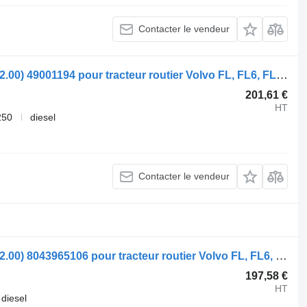
Contacter le vendeur
Boîtier de direction ZF FL614 (01.85-12.00) 49001194 pour tracteur routier Volvo FL, FL6, FL7, FL10, FL12, FS718 (1985-2005)
201,61 €
HT
250
diesel
Contacter le vendeur
Boîtier de direction ZF FL614 (01.85-12.00) 8043965106 pour tracteur routier Volvo FL, FL6, FL7, FL10, FL12, FS718 (1985-2005)
197,58 €
HT
diesel