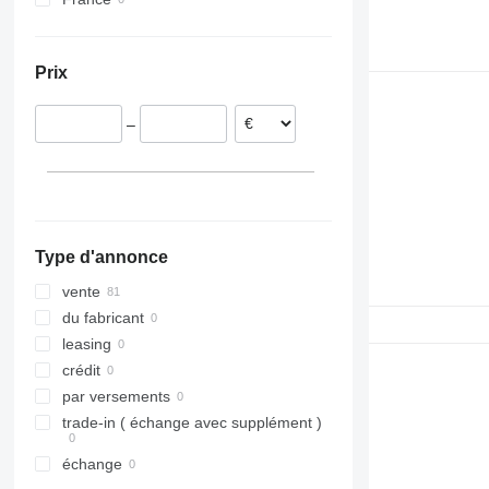
FH 500
FL240
FM11
FL 280
FM12
FL612
FM13
Prix
FL615
FM 300
FL618
FM 440
–
Type d'annonce
vente
du fabricant
leasing
crédit
par versements
trade-in ( échange avec supplément )
échange