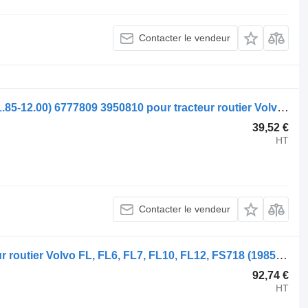
Contacter le vendeur
Ressort de remorque Volvo FL612 (01.85-12.00) 6777809 3950810 pour tracteur routier Volvo FL, FL6, FL7, FL10, FL12, FS718 (1985-2005)
39,52 €
HT
Contacter le vendeur
Ressort à lames 3953869 pour tracteur routier Volvo FL, FL6, FL7, FL10, FL12, FS718 (1985-2005)
92,74 €
HT