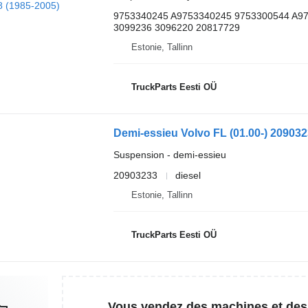
9753340245 A9753340245 9753300544 A9
3099236 3096220 20817729
Estonie, Tallinn
TruckParts Eesti OÜ
Suspension - demi-essieu
20903233
diesel
Estonie, Tallinn
TruckParts Eesti OÜ
Vous vendez des machines et des