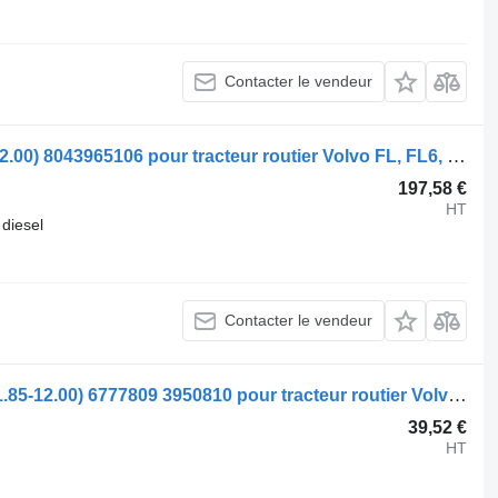
Contacter le vendeur
Boîtier de direction ZF FL617 (01.85-12.00) 8043965106 pour tracteur routier Volvo FL, FL6, FL7, FL10, FL12, FS718 (1985-2005)
197,58 €
HT
diesel
Contacter le vendeur
Ressort de remorque Volvo FL612 (01.85-12.00) 6777809 3950810 pour tracteur routier Volvo FL, FL6, FL7, FL10, FL12, FS718 (1985-2005)
39,52 €
HT