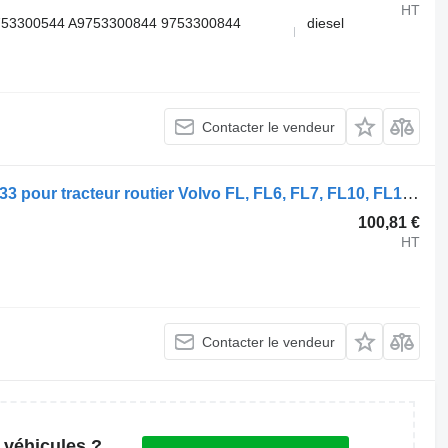
HT
753300544 A9753300844 9753300844
diesel
Contacter le vendeur
Demi-essieu Volvo FL (01.00-) 20903233 pour tracteur routier Volvo FL, FL6, FL7, FL10, FL12, FS718 (1985-2005)
100,81 €
HT
Contacter le vendeur
 véhicules ?