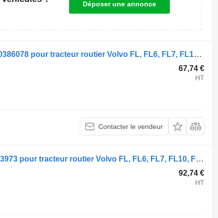
Déposer une annonce
Direction assistée Volvo FL (01.00-) 20386078 pour tracteur routier Volvo FL, FL6, FL7, FL10, FL12, FS718 (1985-2005)
67,74 €
HT
Contacter le vendeur
Ressort à lames Volvo FL (01.00-) 3123973 pour tracteur routier Volvo FL, FL6, FL7, FL10, FL12, FS718 (1985-2005)
92,74 €
HT