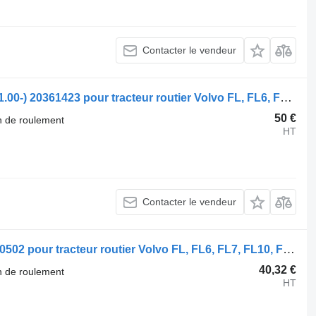
Contacter le vendeur
Vedruplaat, esisild parem Volvo FL (01.00-) 20361423 pour tracteur routier Volvo FL, FL6, FL7, FL10, FL12, FS718 (1985-2005)
50 €
n de roulement
HT
Contacter le vendeur
Volvo FL12 (01.95-12.98) 8152145 1620502 pour tracteur routier Volvo FL, FL6, FL7, FL10, FL12, FS718 (1985-2005)
40,32 €
n de roulement
HT