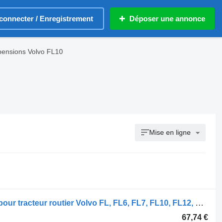
connecter / Enregistrement
Déposer une annonce
ensions Volvo FL10
Mise en ligne
Moyeu Volvo FL (01.00-) 9753340245 pour tracteur routier Volvo FL, FL6, FL7, FL10, FL12, FS718 (1985-2005)
67,74 €