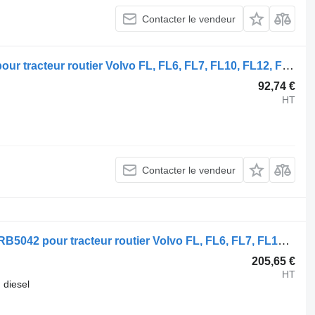
Contacter le vendeur
Ressort à lames FL (01.00-) 3123973 pour tracteur routier Volvo FL, FL6, FL7, FL10, FL12, FS718 (1985-2005)
92,74 €
HT
Contacter le vendeur
Direction assistée Volvo FL (01.00-) JRB5042 pour tracteur routier Volvo FL, FL6, FL7, FL10, FL12, FS718 (1985-2005)
205,65 €
HT
diesel