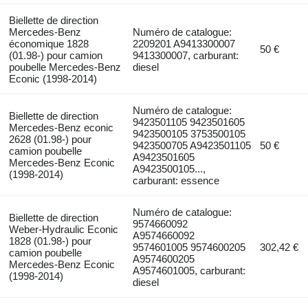
Biellette de direction
Mercedes-Benz
Numéro de catalogue:
économique 1828
2209201 A9413300007
50 €
(01.98-) pour camion
9413300007, carburant:
poubelle Mercedes-Benz
diesel
Econic (1998-2014)
Numéro de catalogue:
Biellette de direction
9423501105 9423501605
Mercedes-Benz econic
9423500105 3753500105
2628 (01.98-) pour
9423500705 A9423501105
50 €
camion poubelle
A9423501605
Mercedes-Benz Econic
A9423500105...,
(1998-2014)
carburant: essence
Numéro de catalogue:
Biellette de direction
9574660092
Weber-Hydraulic Econic
A9574660092
1828 (01.98-) pour
9574601005 9574600205
302,42 €
camion poubelle
A9574600205
Mercedes-Benz Econic
A9574601005, carburant:
(1998-2014)
diesel