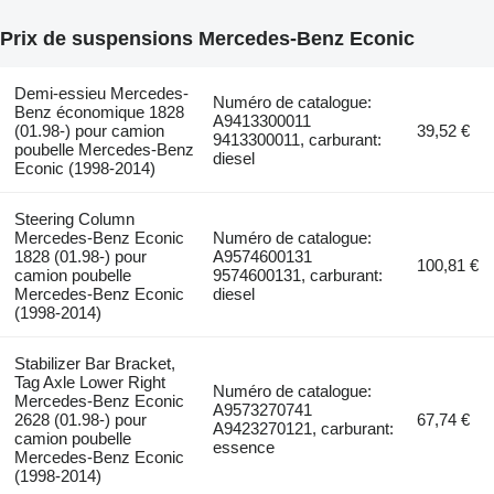
Prix de suspensions Mercedes-Benz Econic
Demi-essieu Mercedes-
Numéro de catalogue:
Benz économique 1828
A9413300011
(01.98-) pour camion
39,52 €
9413300011, carburant:
poubelle Mercedes-Benz
diesel
Econic (1998-2014)
Steering Column
Mercedes-Benz Econic
Numéro de catalogue:
1828 (01.98-) pour
A9574600131
100,81 €
camion poubelle
9574600131, carburant:
Mercedes-Benz Econic
diesel
(1998-2014)
Stabilizer Bar Bracket,
Tag Axle Lower Right
Numéro de catalogue:
Mercedes-Benz Econic
A9573270741
2628 (01.98-) pour
67,74 €
A9423270121, carburant:
camion poubelle
essence
Mercedes-Benz Econic
(1998-2014)