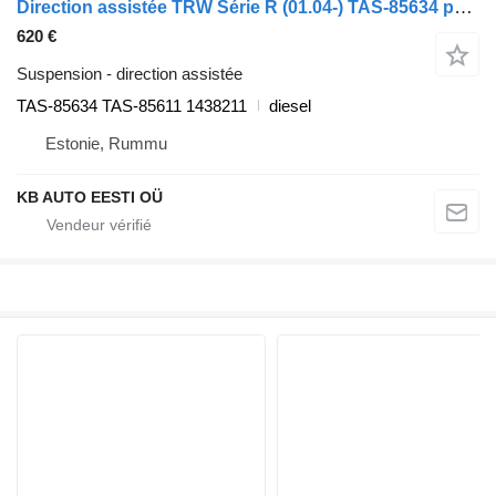
Direction assistée TRW Série R (01.04-) TAS-85634 pour camion Scania P,G,R,T-series (2004-2017)
620 €
Suspension - direction assistée
TAS-85634 TAS-85611 1438211
diesel
Estonie, Rummu
KB AUTO EESTI OÜ