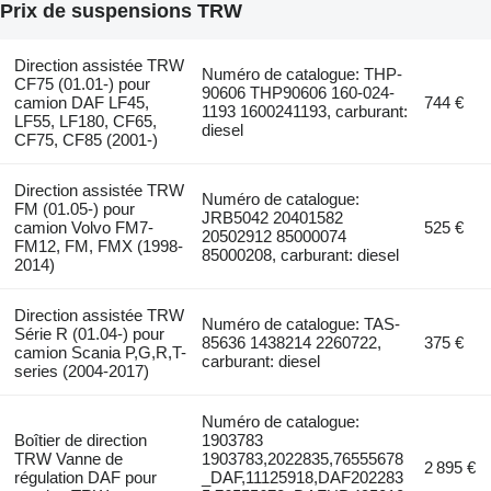
Prix de suspensions TRW
Direction assistée TRW
Numéro de catalogue: THP-
CF75 (01.01-) pour
90606 THP90606 160-024-
camion DAF LF45,
744 €
1193 1600241193, carburant:
LF55, LF180, CF65,
diesel
CF75, CF85 (2001-)
Direction assistée TRW
Numéro de catalogue:
FM (01.05-) pour
JRB5042 20401582
camion Volvo FM7-
525 €
20502912 85000074
FM12, FM, FMX (1998-
85000208, carburant: diesel
2014)
Direction assistée TRW
Numéro de catalogue: TAS-
Série R (01.04-) pour
85636 1438214 2260722,
375 €
camion Scania P,G,R,T-
carburant: diesel
series (2004-2017)
Numéro de catalogue:
Boîtier de direction
1903783
TRW Vanne de
1903783,2022835,76555678
2 895 €
régulation DAF pour
_DAF,11125918,DAF202283