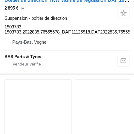
Boîtier de direction TRW Vanne de régulation DAF 1903783 pour camion TRW
2 895 €
HT
Suspension - boîtier de direction
1903783
1903783,2022835,76555678_DAF,11125918,DAF2022835,76555
Pays-Bas, Veghel
BAS Parts & Tyres