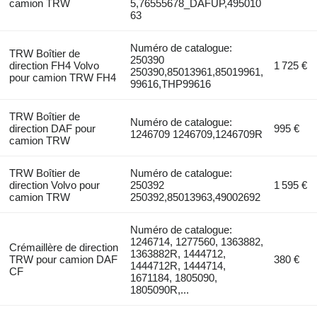
camion TRW
5,76555678_DAFUP,495010
63
Numéro de catalogue:
TRW Boîtier de
250390
direction FH4 Volvo
1 725 €
250390,85013961,85019961,
pour camion TRW FH4
99616,THP99616
TRW Boîtier de
Numéro de catalogue:
direction DAF pour
995 €
1246709 1246709,1246709R
camion TRW
TRW Boîtier de
Numéro de catalogue:
direction Volvo pour
250392
1 595 €
camion TRW
250392,85013963,49002692
Numéro de catalogue:
1246714, 1277560, 1363882,
Crémaillère de direction
1363882R, 1444712,
TRW pour camion DAF
380 €
1444712R, 1444714,
CF
1671184, 1805090,
1805090R,...