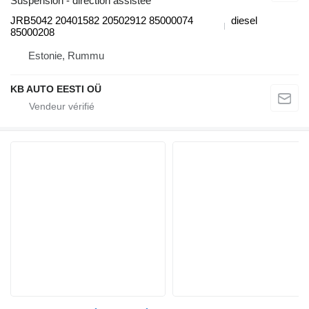
Suspension - direction assistée
JRB5042 20401582 20502912 85000074
diesel
85000208
Estonie, Rummu
KB AUTO EESTI OÜ