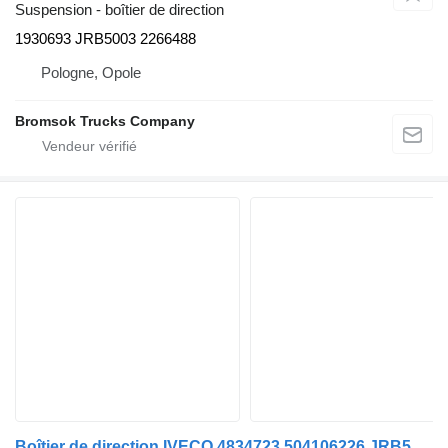
Suspension - boîtier de direction
1930693 JRB5003 2266488
Pologne, Opole
Bromsok Trucks Company
Boîtier de direction IVECO 4834723 504106226 JRB5034 TAS55605 TAS55613 4834723 504106226 JRB5034 TAS55605 TAS55613 pour camion TRW 4834723 504106226 JRB5034 TAS55605 TAS55613