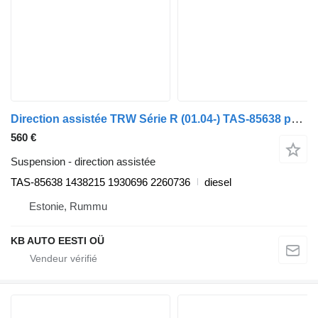
Direction assistée TRW Série R (01.04-) TAS-85638 pour camion Scania P,G,R,T-series (2004-2017)
560 €
Suspension - direction assistée
TAS-85638 1438215 1930696 2260736
diesel
Estonie, Rummu
KB AUTO EESTI OÜ