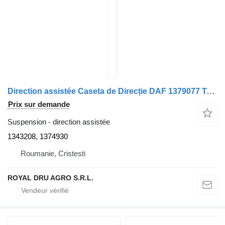
Direction assistée Caseta de Direcție DAF 1379077 TA5826201 Made in Spain 1343208, 1374930 pour camion TRW TA85620J
Prix sur demande
Suspension - direction assistée
1343208, 1374930
Roumanie, Cristesti
ROYAL DRU AGRO S.R.L.