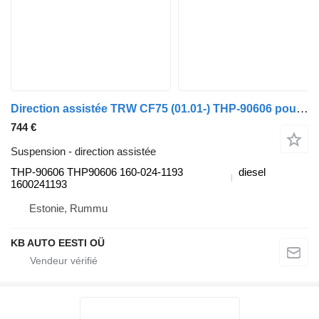
Direction assistée TRW CF75 (01.01-) THP-90606 pour camion DAF LF45, LF55, LF180, CF65, CF75, CF85 (2001-)
744 €
Suspension - direction assistée
THP-90606 THP90606 160-024-1193
diesel
1600241193
Estonie, Rummu
KB AUTO EESTI OÜ