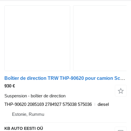
Boîtier de direction TRW THP-90620 pour camion Scania L,P,G,R,S-series (2016-)
930 €
Suspension - boîtier de direction
THP-90620 2085169 2784927 575038 575036
diesel
Estonie, Rummu
KB AUTO EESTI OÜ