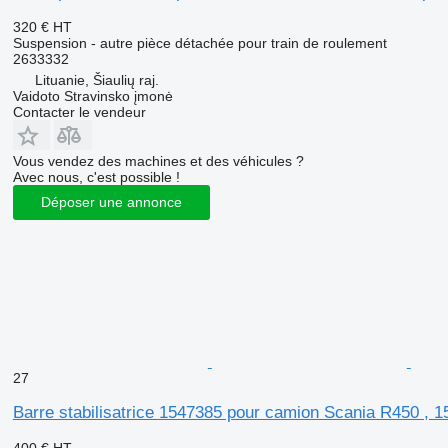
320 €
HT
Suspension - autre pièce détachée pour train de roulement
2633332
Lituanie, Šiaulių raj.
Vaidoto Stravinsko įmonė
Contacter le vendeur
Vous vendez des machines et des véhicules ?
Avec nous, c'est possible !
Déposer une annonce
27
Barre stabilisatrice 1547385 pour camion Scania R450 , 
400 €
HT