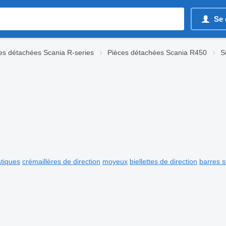
Se 
es détachées Scania R-series
Pièces détachées Scania R450
S
tiques
crémaillères de direction
moyeux
biellettes de direction
barres st