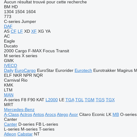
Aucun résultat trouvé pour cette recherche
BM
HD
1304
1504
1604
773
C-series
Jumper
DAF
AS
CF
LF
XD
XF
XG
YA
AC
Eagle
Ducato
2000
Cargo
F-MAX
Focus
Transit
M series
X series
GMK
IVECO
Daily
EuroCargo
EuroStar
Eurorider
Eurotech
Eurotrakker
Magirus
M
ELF
NKR
NPR
NQR
Carnival
Rio
KMK
LTM
MAN
A-series
F8
F90
KAT
L2000
LE
TGA
TGL
TGM
TGS
TGX
MRT
Mercedes-Benz
A-Class
Actros
Antos
Arocs
Atego
Axor
Citaro
Econic
LK
MB
O-series
Canter
Canter
D-series
FB
L-series
L-series
M-series
T-series
Atleon
Cabstar
NT