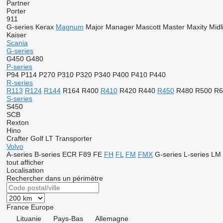
Partner
Porter
911
G-series
Kerax
Magnum
Major
Manager
Mascott
Master
Maxity
Midl
Kaiser
Scania
G-series
G450
G480
P-series
P94
P114
P270
P310
P320
P340
P400
P410
P440
R-series
R113
R124
R144
R164
R400
R410
R420
R440
R450
R480
R500
R6
S-series
S450
SCB
Rexton
Hino
Crafter
Golf
LT
Transporter
Volvo
A-series
B-series
ECR
F89
FE
FH
FL
FM
FMX
G-series
L-series
LM
tout afficher
Localisation
Rechercher dans un périmètre
France
Europe
Lituanie
Pays-Bas
Allemagne