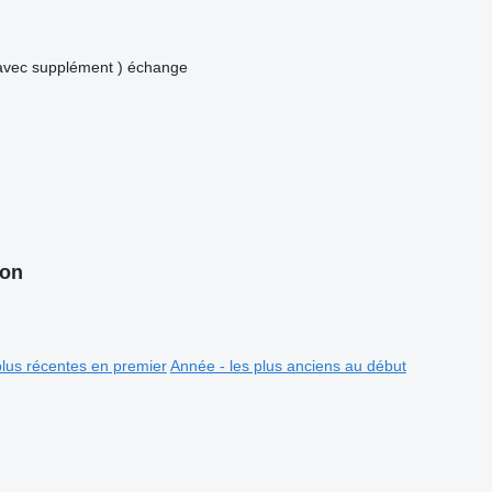
avec supplément )
échange
ion
plus récentes en premier
Année - les plus anciens au début