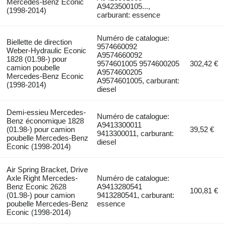
Mercedes-Benz Econic
A9423500105...,
(1998-2014)
carburant: essence
Numéro de catalogue:
Biellette de direction
9574660092
Weber-Hydraulic Econic
A9574660092
1828 (01.98-) pour
9574601005 9574600205
302,42 €
camion poubelle
A9574600205
Mercedes-Benz Econic
A9574601005, carburant:
(1998-2014)
diesel
Demi-essieu Mercedes-
Numéro de catalogue:
Benz économique 1828
A9413300011
(01.98-) pour camion
39,52 €
9413300011, carburant:
poubelle Mercedes-Benz
diesel
Econic (1998-2014)
Air Spring Bracket, Drive
Axle Right Mercedes-
Numéro de catalogue:
Benz Econic 2628
A9413280541
100,81 €
(01.98-) pour camion
9413280541, carburant:
poubelle Mercedes-Benz
essence
Econic (1998-2014)