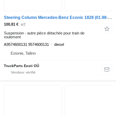
Steering Column Mercedes-Benz Econic 1828 (01.98-) A9574600131 pour camion poubelle Mercedes-Benz Econic (1998-2014)
100,81 €
HT
Suspension - autre pièce détachée pour train de
roulement
A9574600131 9574600131
diesel
Estonie, Tallinn
TruckParts Eesti OÜ