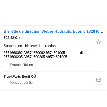
Biellette de direction Weber-Hydraulic Econic 1828 (01.98-) 9574660092 pour camion poubelle Mercedes-Benz Econic (1998-2014)
302,42 €
HT
Suspension - biellette de direction
9574660092 A9574660092 9574601005
diesel
9574600205 A9574600205 A9574601005
Estonie, Tallinn
TruckParts Eesti OÜ