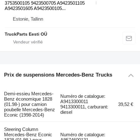
3753500105 9423500705 A9423501105
A9423501605 A9423500105...
Estonie, Tallinn
TruckParts Eesti OÜ
Prix de suspensions Mercedes-Benz Trucks
Demi-essieu Mercedes-
Numéro de catalogue:
Benz économique 1828
A9413300011
(01.98-) pour camion
39,52 €
9413300011, carburant:
poubelle Mercedes-Benz
diesel
Econic (1998-2014)
Steering Column
Mercedes-Benz Econic
Numéro de catalogue:
1828 (01.98-) pour
A9574600131