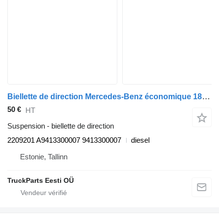
Biellette de direction Mercedes-Benz économique 1828 (01.98-) 2209201 pour camion poubelle Mercedes-Benz Econic (1998-2014)
50 €
HT
Suspension - biellette de direction
2209201 A9413300007 9413300007
diesel
Estonie, Tallinn
TruckParts Eesti OÜ