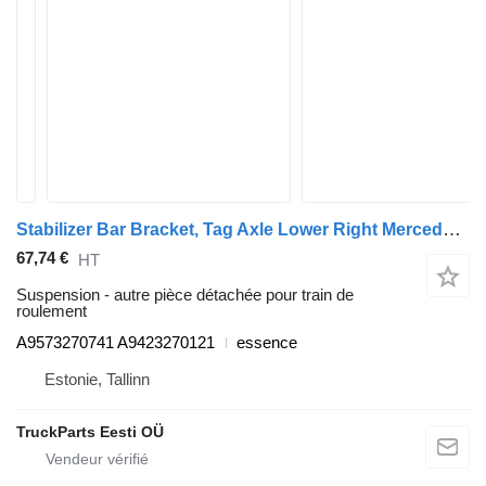
Stabilizer Bar Bracket, Tag Axle Lower Right Mercedes-Benz Econic 2628 (01.98-) A9573270741 pour camion poubelle Mercedes-Benz Econic (1998-2014)
67,74 €
HT
Suspension - autre pièce détachée pour train de
roulement
A9573270741 A9423270121
essence
Estonie, Tallinn
TruckParts Eesti OÜ