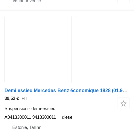
Demi-essieu Mercedes-Benz économique 1828 (01.98-) A9413300011 pour camion poubelle Mercedes-Benz Econic (1998-2014)
39,52 €
HT
Suspension - demi-essieu
A9413300011 9413300011
diesel
Estonie, Tallinn