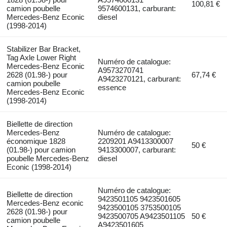
100,81 €
camion poubelle
9574600131, carburant:
Mercedes-Benz Econic
diesel
(1998-2014)
Stabilizer Bar Bracket,
Tag Axle Lower Right
Numéro de catalogue:
Mercedes-Benz Econic
A9573270741
2628 (01.98-) pour
67,74 €
A9423270121, carburant:
camion poubelle
essence
Mercedes-Benz Econic
(1998-2014)
Biellette de direction
Mercedes-Benz
Numéro de catalogue:
économique 1828
2209201 A9413300007
50 €
(01.98-) pour camion
9413300007, carburant:
poubelle Mercedes-Benz
diesel
Econic (1998-2014)
Numéro de catalogue:
Biellette de direction
9423501105 9423501605
Mercedes-Benz econic
9423500105 3753500105
2628 (01.98-) pour
9423500705 A9423501105
50 €
camion poubelle
A9423501605