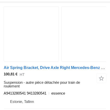
Air Spring Bracket, Drive Axle Right Mercedes-Benz Econic 2628 (01.98-) A9413280541 pour camion poubelle Mercedes-Benz Econic (1998-2014)
100,81 €
HT
Suspension - autre pièce détachée pour train de
roulement
A9413280541 9413280541
essence
Estonie, Tallinn