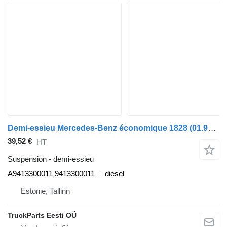
Demi-essieu Mercedes-Benz économique 1828 (01.98-) A9413300011 pour camion poubelle Mercedes-Benz Econic (1998-2014)
39,52 €
HT
Suspension - demi-essieu
A9413300011 9413300011
diesel
Estonie, Tallinn
TruckParts Eesti OÜ