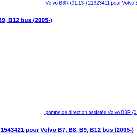
Volvo B8R (01.13-) 21323411 pour Volvo B
B9, B12 bus (2005-)
pompe de direction assistée Volvo B8R (0
21543421 pour Volvo B7, B8, B9, B12 bus (2005-)