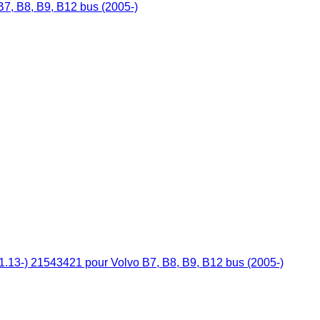
7, B8, B9, B12 bus (2005-)
1.13-) 21543421 pour Volvo B7, B8, B9, B12 bus (2005-)