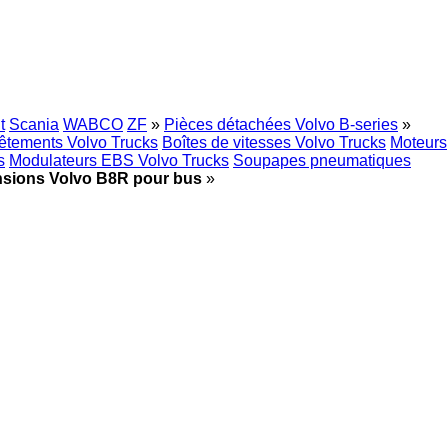
t
Scania
WABCO
ZF
»
Pièces détachées Volvo B-series
»
êtements Volvo Trucks
Boîtes de vitesses Volvo Trucks
Moteurs
s
Modulateurs EBS Volvo Trucks
Soupapes pneumatiques
sions Volvo B8R pour bus
»