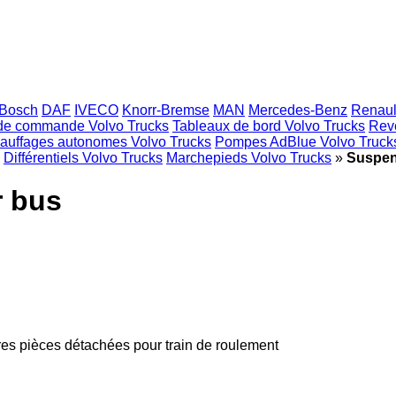
Bosch
DAF
IVECO
Knorr-Bremse
MAN
Mercedes-Benz
Renaul
 de commande Volvo Trucks
Tableaux de bord Volvo Trucks
Rev
auffages autonomes Volvo Trucks
Pompes AdBlue Volvo Truck
Différentiels Volvo Trucks
Marchepieds Volvo Trucks
»
Suspen
r bus
res pièces détachées pour train de roulement