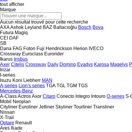
tout afficher
Marque
Aucun résultat trouvé pour cette recherche
AXA
Ashok Leyland
BAZ
Baltacıoğlu
Bosch
Bova
Futura
Magiq
CEI
DAF
SB
Dana
FAG
Foton
Fuji
Hendrickson
Herion
IVECO
Crossway
Euroclass
Eurorider
Ikarus
Irisbus
Axer
Citelis
Crossway
Daily
Domino
Evadys
Karosa
Magelys
P
Irizar
I-series
Isuzu
Koni
Liebherr
MAN
A-series
Lion's series
TGA
TGL
TGM
TGS
Mercedes-Benz
A-Class
Actros
Axor
Citaro
Conecto
Integro
Intouro
O-series
S-
Mobil
Neoplan
Cityliner
Euroliner
Jetliner
Skyliner
Tourliner
Transliner
Nissan
X-Trail
Optare
Renault
Ares
Iliade