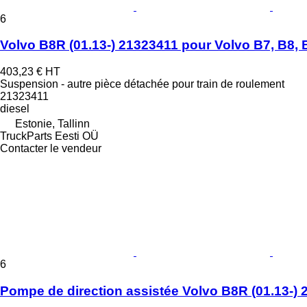
6
Volvo B8R (01.13-) 21323411 pour Volvo B7, B8, 
403,23 €
HT
Suspension - autre pièce détachée pour train de roulement
21323411
diesel
Estonie, Tallinn
TruckParts Eesti OÜ
Contacter le vendeur
6
Pompe de direction assistée Volvo B8R (01.13-) 