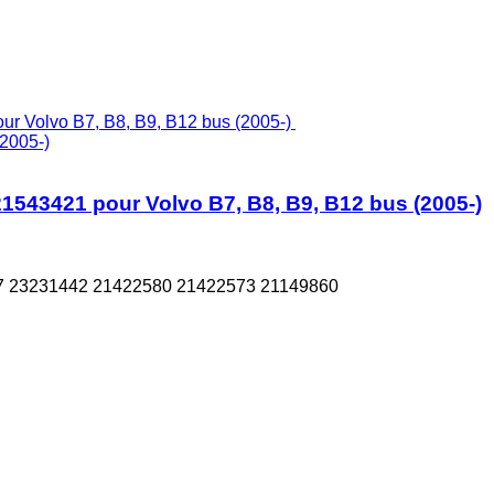
(2005-)
21543421 pour Volvo B7, B8, B9, B12 bus (2005-)
7 23231442 21422580 21422573 21149860