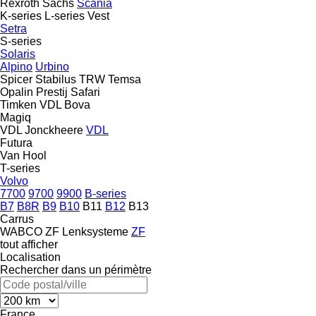
Rexroth
Sachs
Scania
K-series
L-series
Vest
Setra
S-series
Solaris
Alpino
Urbino
Spicer
Stabilus
TRW
Temsa
Opalin
Prestij
Safari
Timken
VDL Bova
Magiq
VDL Jonckheere
VDL
Futura
Van Hool
T-series
Volvo
7700
9700
9900
B-series
B7
B8R
B9
B10
B11
B12
B13
Carrus
WABCO
ZF Lenksysteme
ZF
tout afficher
Localisation
Rechercher dans un périmètre
France