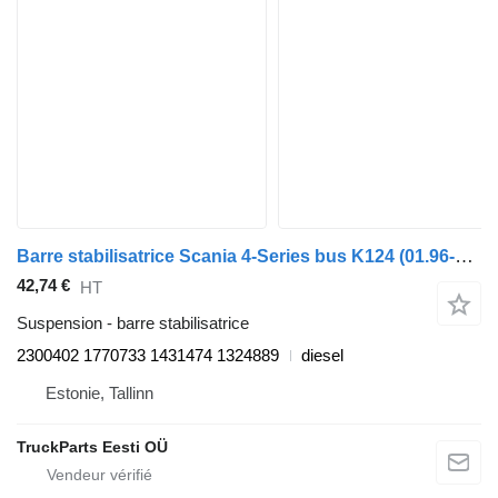
Barre stabilisatrice Scania 4-Series bus K124 (01.96-12.06) 2300402 pour Scania 4-series bus (1995-2006)
42,74 €
HT
Suspension - barre stabilisatrice
2300402 1770733 1431474 1324889
diesel
Estonie, Tallinn
TruckParts Eesti OÜ