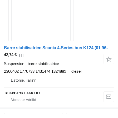
Barre stabilisatrice Scania 4-Series bus K124 (01.96-12.06) 2300402 pour Scania 4-series bus (1995-2006)
42,74 €
HT
Suspension - barre stabilisatrice
2300402 1770733 1431474 1324889
diesel
Estonie, Tallinn
TruckParts Eesti OÜ