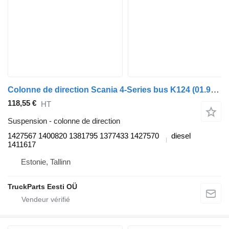
Colonne de direction Scania 4-Series bus K124 (01.96-12.06) 1427567 pour Scania 4-series bus (1995-2006)
118,55 €
HT
Suspension - colonne de direction
1427567 1400820 1381795 1377433 1427570
diesel
1411617
Estonie, Tallinn
TruckParts Eesti OÜ