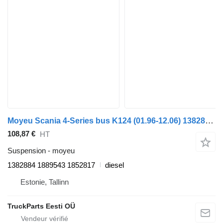
Moyeu Scania 4-Series bus K124 (01.96-12.06) 1382884 pour Scania 4-series bus (1995-2006)
108,87 €
HT
Suspension - moyeu
1382884 1889543 1852817
diesel
Estonie, Tallinn
TruckParts Eesti OÜ