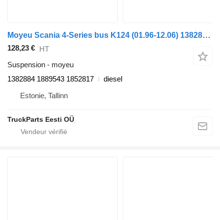
Moyeu Scania 4-Series bus K124 (01.96-12.06) 1382884 pour Scania 4-series bus (1995-2006)
128,23 €
HT
Suspension - moyeu
1382884 1889543 1852817
diesel
Estonie, Tallinn
TruckParts Eesti OÜ