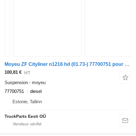
Moyeu ZF Cityliner n1216 hd (01.73-) 77700751 pour bus Neoplan Spaceliner, Skyliner, Jetliner, Cityliner (1973-)
100,81 €
HT
Suspension - moyeu
77700751
diesel
Estonie, Tallinn
TruckParts Eesti OÜ