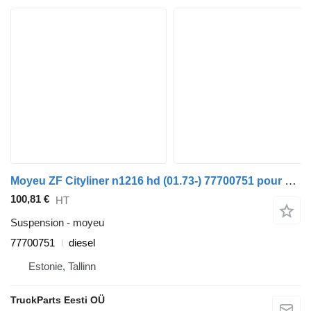
Moyeu ZF Cityliner n1216 hd (01.73-) 77700751 pour bus Neoplan Spaceliner, Skyliner, Jetliner, Cityliner (1973-)
100,81 €
HT
Suspension - moyeu
77700751
diesel
Estonie, Tallinn
TruckParts Eesti OÜ