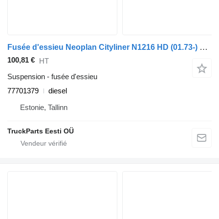
Fusée d'essieu Neoplan Cityliner N1216 HD (01.73-) 77701379 pour bus Neoplan Spaceliner, Skyliner, Jetliner, Cityliner (1973-)
100,81 €
HT
Suspension - fusée d'essieu
77701379
diesel
Estonie, Tallinn
TruckParts Eesti OÜ