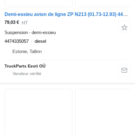
Demi-essieu avion de ligne ZP N213 (01.73-12.93) 4474335057 pour bus Neoplan Spaceliner, Skyliner, Jetliner, Cityliner (1973-)
79,03 €
HT
Suspension - demi-essieu
4474335057
diesel
Estonie, Tallinn
TruckParts Eesti OÜ