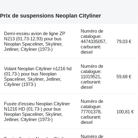
Prix de suspensions Neoplan Cityliner
Numéro de
Demi-essieu avion de ligne ZP
catalogue:
N213 (01.73-12.93) pour bus
4474335057,
79,03 €
Neoplan Spaceliner, Skyliner,
carburant:
Jetliner, Cityliner (1973-)
diesel
Numéro de
Volant Neoplan Cityliner n1216 hd
catalogue:
(01.73-) pour bus Neoplan
11019521,
59,68 €
Spaceliner, Skyliner, Jetliner,
carburant:
Cityliner (1973-)
diesel
Numéro de
Fusée d'essieu Neoplan Cityliner
catalogue:
N1216 HD (01.73-) pour bus
77701378,
100,81 €
Neoplan Spaceliner, Skyliner,
carburant:
Jetliner, Cityliner (1973-)
diesel
Numéro de