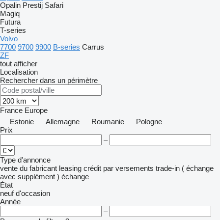
Opalin
Prestij
Safari
Magiq
Futura
T-series
Volvo
7700
9700
9900
B-series
Carrus
ZF
tout afficher
Localisation
Rechercher dans un périmètre
France
Europe
Estonie
Allemagne
Roumanie
Pologne
Prix
–
Type d'annonce
vente
du fabricant
leasing
crédit
par versements
trade-in ( échange
avec supplément )
échange
État
neuf
d'occasion
Année
–