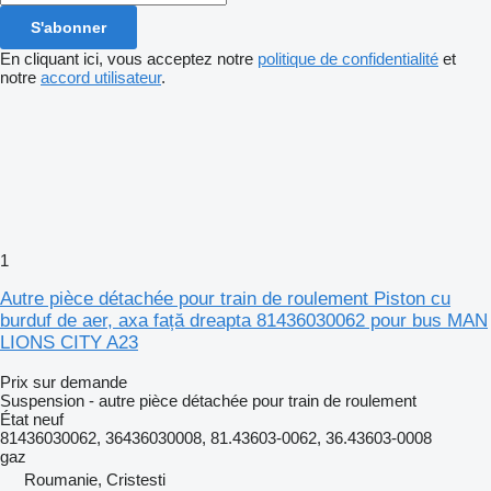
S'abonner
En cliquant ici, vous acceptez notre
politique de confidentialité
et
notre
accord utilisateur
.
1
Autre pièce détachée pour train de roulement Piston cu
burduf de aer, axa față dreapta 81436030062 pour bus MAN
LIONS CITY A23
Prix sur demande
Suspension - autre pièce détachée pour train de roulement
État
neuf
81436030062, 36436030008, 81.43603-0062, 36.43603-0008
gaz
Roumanie, Cristesti