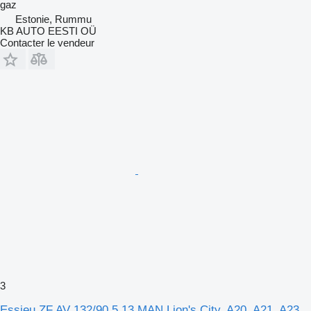
gaz
Estonie, Rummu
KB AUTO EESTI OÜ
Contacter le vendeur
3
Essieu ZF AV 132/90 5,13 MAN Lion's City, A20, A21, A23