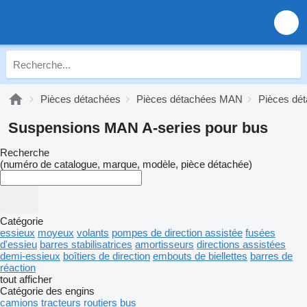
Pièces détachées
Pièces détachées MAN
Pièces dé
Suspensions MAN A-series pour bus
Recherche
(numéro de catalogue, marque, modèle, pièce détachée)
Catégorie
essieux
moyeux
volants
pompes de direction assistée
fusées
d'essieu
barres stabilisatrices
amortisseurs
directions assistées
demi-essieux
boîtiers de direction
embouts de biellettes
barres de
réaction
tout afficher
Catégorie des engins
camions
tracteurs routiers
bus