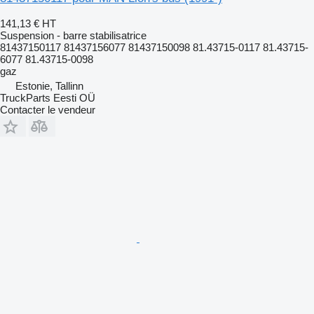
141,13 €
HT
Suspension - barre stabilisatrice
81437150117 81437156077 81437150098 81.43715-0117 81.43715-
6077 81.43715-0098
gaz
Estonie, Tallinn
TruckParts Eesti OÜ
Contacter le vendeur