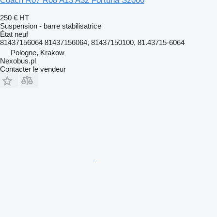
Coach R07 R08 A13 A32 Fortuna S2000
250 €
HT
Suspension - barre stabilisatrice
État
neuf
81437156064 81437156064, 81437150100, 81.43715-6064
Pologne, Krakow
Nexobus.pl
Contacter le vendeur