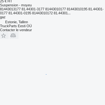
25 €
HT
Suspension - moyeu
81443013177 81.44301-3177 81443010177 81443010195 81.44301-
0177 81.44301-0195 81443010172 81.44301...
gaz
Estonie, Tallinn
TruckParts Eesti OÜ
Contacter le vendeur