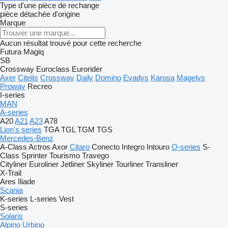
Type d'une pièce de rechange
pièce détachée d'origine
Marque
Aucun résultat trouvé pour cette recherche
Futura
Magiq
SB
Crossway
Euroclass
Eurorider
Axer
Citelis
Crossway
Daily
Domino
Evadys
Karosa
Magelys
Proway
Recreo
I-series
MAN
A-series
A20
A21
A23
A78
Lion's series
TGA
TGL
TGM
TGS
Mercedes-Benz
A-Class
Actros
Axor
Citaro
Conecto
Integro
Intouro
O-series
S-
Class
Sprinter
Tourismo
Travego
Cityliner
Euroliner
Jetliner
Skyliner
Tourliner
Transliner
X-Trail
Ares
Iliade
Scania
K-series
L-series
Vest
S-series
Solaris
Alpino
Urbino