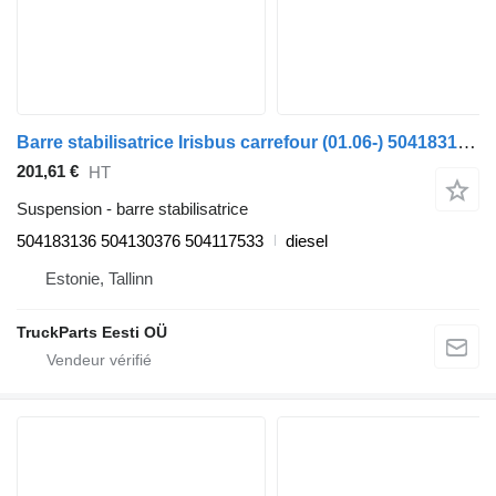
Barre stabilisatrice Irisbus carrefour (01.06-) 504183136 pour Irisbus Arway, Crossway, Crealis, Magelys, Proway, Daily Tourys (2006-)
201,61 €
HT
Suspension - barre stabilisatrice
504183136 504130376 504117533
diesel
Estonie, Tallinn
TruckParts Eesti OÜ