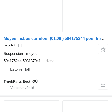
Moyeu Irisbus carrefour (01.06-) 504175244 pour Irisbus Arway, Crossway, Crealis, Magelys, Proway, Daily Tourys (2006-)
67,74 €
HT
Suspension - moyeu
504175244 503137041
diesel
Estonie, Tallinn
TruckParts Eesti OÜ