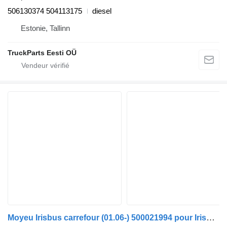
506130374 504113175
diesel
Estonie, Tallinn
TruckParts Eesti OÜ
Moyeu Irisbus carrefour (01.06-) 500021994 pour Irisbus Arway, Crossway, Crealis, Magelys, Proway, Daily Tourys (2006-)