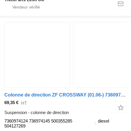
Colonne de direction ZF CROSSWAY (01.06-) 7360974124 pour Irisbus Arway, Crossway, Crealis, Magelys, Proway, Daily Tourys (2006-)
69,35 €
HT
Suspension - colonne de direction
7360974124 736974145 500355285
diesel
504127269