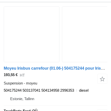
Moyeu Irisbus carrefour (01.06-) 504175244 pour Irisbus Arway, Crossway, Crealis, Magelys, Proway, Daily Tourys (2006-)
193,55 €
HT
Suspension - moyeu
504175244 503137041 504134958 2996353
diesel
Estonie, Tallinn
TruckParts Eesti OÜ