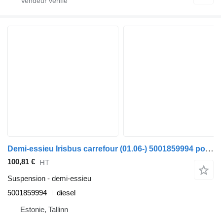
Demi-essieu Irisbus carrefour (01.06-) 5001859994 pour Irisbus Arway, Crossway, Crealis, Magelys, Proway, Daily Tourys (2006-)
100,81 €
HT
Suspension - demi-essieu
5001859994
diesel
Estonie, Tallinn