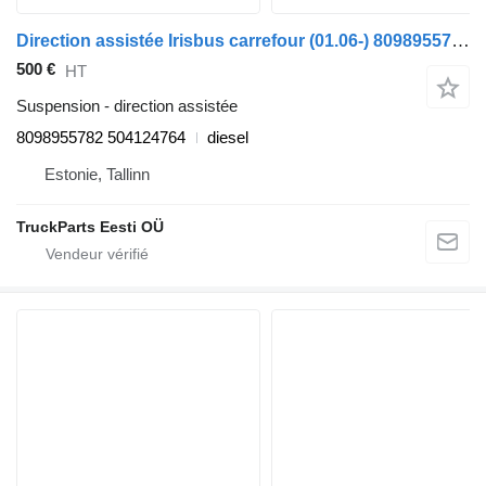
Direction assistée Irisbus carrefour (01.06-) 8098955782 pour Irisbus Arway, Crossway, Crealis, Magelys, Proway, Daily Tourys (2006-)
500 €
HT
Suspension - direction assistée
8098955782 504124764
diesel
Estonie, Tallinn
TruckParts Eesti OÜ