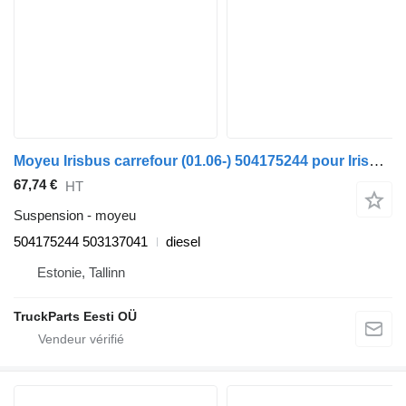
Moyeu Irisbus carrefour (01.06-) 504175244 pour Irisbus Arway, Crossway, Crealis, Magelys, Proway, Daily Tourys (2006-)
67,74 €
HT
Suspension - moyeu
504175244 503137041
diesel
Estonie, Tallinn
TruckParts Eesti OÜ