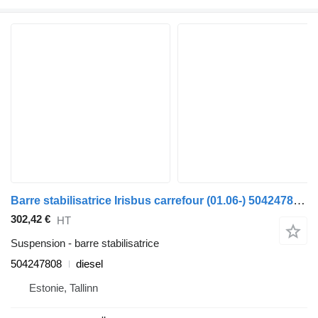
Barre stabilisatrice Irisbus carrefour (01.06-) 504247808 pour Irisbus Arway, Crossway, Crealis, Magelys, Proway, Daily Tourys (2006-)
302,42 €
HT
Suspension - barre stabilisatrice
504247808
diesel
Estonie, Tallinn