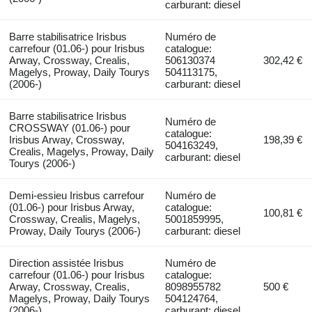
carburant: diesel
Barre stabilisatrice Irisbus
Numéro de
carrefour (01.06-) pour Irisbus
catalogue:
Arway, Crossway, Crealis,
506130374
302,42 €
Magelys, Proway, Daily Tourys
504113175,
(2006-)
carburant: diesel
Barre stabilisatrice Irisbus
Numéro de
CROSSWAY (01.06-) pour
catalogue:
Irisbus Arway, Crossway,
198,39 €
504163249,
Crealis, Magelys, Proway, Daily
carburant: diesel
Tourys (2006-)
Demi-essieu Irisbus carrefour
Numéro de
(01.06-) pour Irisbus Arway,
catalogue:
100,81 €
Crossway, Crealis, Magelys,
5001859995,
Proway, Daily Tourys (2006-)
carburant: diesel
Direction assistée Irisbus
Numéro de
carrefour (01.06-) pour Irisbus
catalogue:
Arway, Crossway, Crealis,
8098955782
500 €
Magelys, Proway, Daily Tourys
504124764,
(2006-)
carburant: diesel