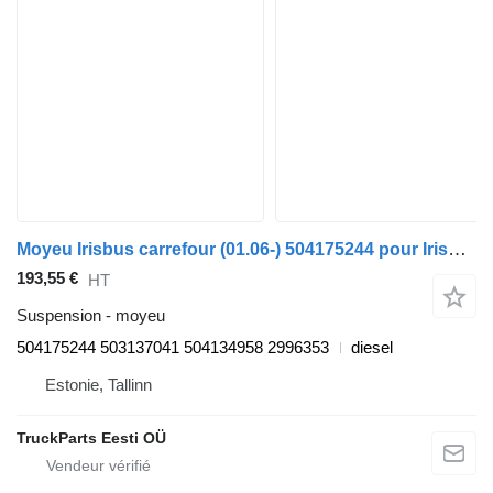
Moyeu Irisbus carrefour (01.06-) 504175244 pour Irisbus Arway, Crossway, Crealis, Magelys, Proway, Daily Tourys (2006-)
193,55 €
HT
Suspension - moyeu
504175244 503137041 504134958 2996353
diesel
Estonie, Tallinn
TruckParts Eesti OÜ