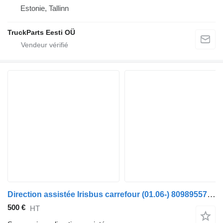
Estonie, Tallinn
TruckParts Eesti OÜ
Direction assistée Irisbus carrefour (01.06-) 8098955782 pour Irisbus Arway, Crossway, Crealis, Magelys, Proway, Daily Tourys (2006-)
500 €
HT