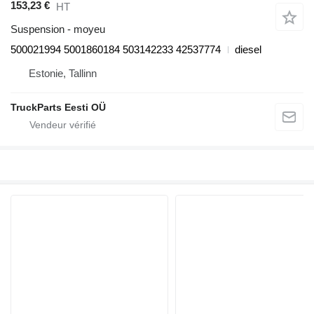
153,23 €
HT
Suspension - moyeu
500021994 5001860184 503142233 42537774
diesel
Estonie, Tallinn
TruckParts Eesti OÜ