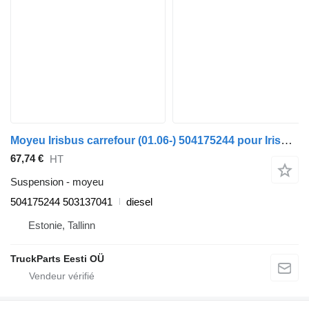
Moyeu Irisbus carrefour (01.06-) 504175244 pour Irisbus Arway, Crossway, Crealis, Magelys, Proway, Daily Tourys (2006-)
67,74 €
HT
Suspension - moyeu
504175244 503137041
diesel
Estonie, Tallinn
TruckParts Eesti OÜ