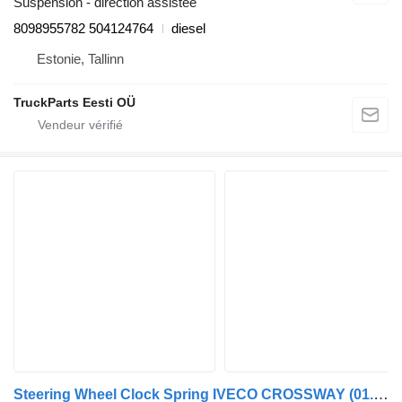
Suspension - direction assistée
8098955782 504124764
diesel
Estonie, Tallinn
TruckParts Eesti OÜ
Steering Wheel Clock Spring IVECO CROSSWAY (01.06-) 41221086 pour Irisbus Arway, Crossway, Crealis, Magelys, Proway, Daily Tourys (2006-)