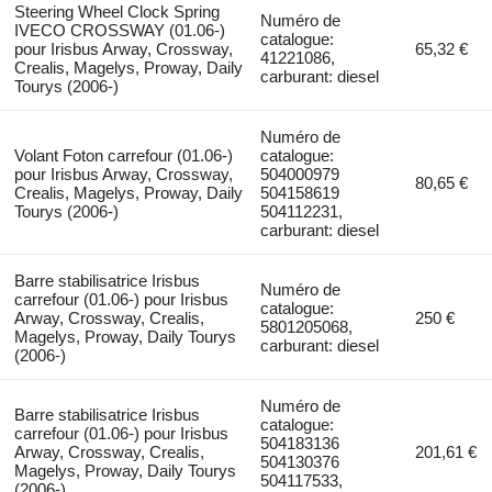
Steering Wheel Clock Spring
Numéro de
IVECO CROSSWAY (01.06-)
catalogue:
pour Irisbus Arway, Crossway,
65,32 €
41221086,
Crealis, Magelys, Proway, Daily
carburant: diesel
Tourys (2006-)
Numéro de
Volant Foton carrefour (01.06-)
catalogue:
pour Irisbus Arway, Crossway,
504000979
80,65 €
Crealis, Magelys, Proway, Daily
504158619
Tourys (2006-)
504112231,
carburant: diesel
Barre stabilisatrice Irisbus
Numéro de
carrefour (01.06-) pour Irisbus
catalogue:
Arway, Crossway, Crealis,
250 €
5801205068,
Magelys, Proway, Daily Tourys
carburant: diesel
(2006-)
Numéro de
Barre stabilisatrice Irisbus
catalogue:
carrefour (01.06-) pour Irisbus
504183136
Arway, Crossway, Crealis,
201,61 €
504130376
Magelys, Proway, Daily Tourys
504117533,
(2006-)