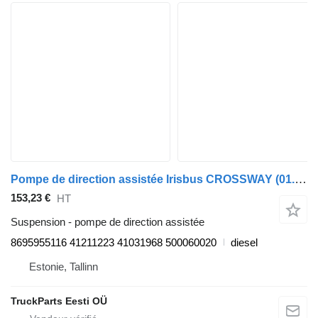
Pompe de direction assistée Irisbus CROSSWAY (01.06-) 8695955116 pour Irisbus Arway, Crossway, Crealis, Magelys, Proway, Daily Tourys (2006-)
153,23 €
HT
Suspension - pompe de direction assistée
8695955116 41211223 41031968 500060020
diesel
Estonie, Tallinn
TruckParts Eesti OÜ