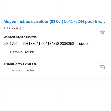
Moyeu Irisbus carrefour (01.06-) 504175244 pour Irisbus Arway, Crossway, Crealis, Magelys, Proway, Daily Tourys (2006-)
193,55 €
HT
Suspension - moyeu
504175244 503137041 504134958 2996353
diesel
Estonie, Tallinn
TruckParts Eesti OÜ