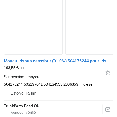
Moyeu Irisbus carrefour (01.06-) 504175244 pour Irisbus Arway, Crossway, Crealis, Magelys, Proway, Daily Tourys (2006-)
193,55 €
HT
Suspension - moyeu
504175244 503137041 504134958 2996353
diesel
Estonie, Tallinn
TruckParts Eesti OÜ