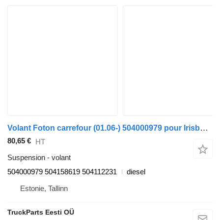
Volant Foton carrefour (01.06-) 504000979 pour Irisbus Arway, Crossway, Crealis, Magelys, Proway, Daily Tourys (2006-)
80,65 €
HT
Suspension - volant
504000979 504158619 504112231
diesel
Estonie, Tallinn
TruckParts Eesti OÜ