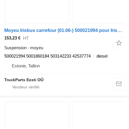
Moyeu Irisbus carrefour (01.06-) 500021994 pour Irisbus Arway, Crossway, Crealis, Magelys, Proway, Daily Tourys (2006-)
153,23 €
HT
Suspension - moyeu
500021994 5001860184 503142233 42537774
diesel
Estonie, Tallinn
TruckParts Eesti OÜ