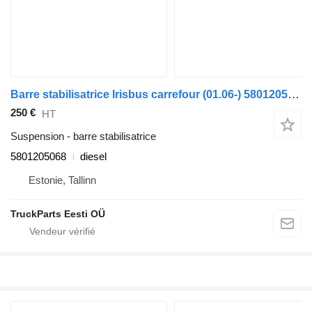
Barre stabilisatrice Irisbus carrefour (01.06-) 5801205068 pour Irisbus Arway, Crossway, Crealis, Magelys, Proway, Daily Tourys (2006-)
250 €
HT
Suspension - barre stabilisatrice
5801205068
diesel
Estonie, Tallinn
TruckParts Eesti OÜ