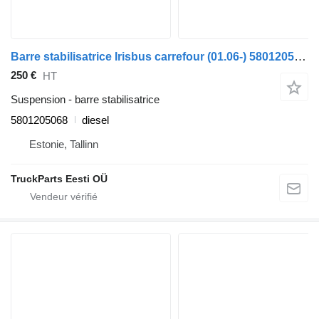
Barre stabilisatrice Irisbus carrefour (01.06-) 5801205068 pour Irisbus Arway, Crossway, Crealis, Magelys, Proway, Daily Tourys (2006-)
250 €
HT
Suspension - barre stabilisatrice
5801205068
diesel
Estonie, Tallinn
TruckParts Eesti OÜ