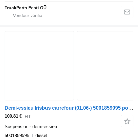
TruckParts Eesti OÜ
Demi-essieu Irisbus carrefour (01.06-) 5001859995 pour Irisbus Arway, Crossway, Crealis, Magelys, Proway, Daily Tourys (2006-)
100,81 €
HT
Suspension - demi-essieu
5001859995
diesel