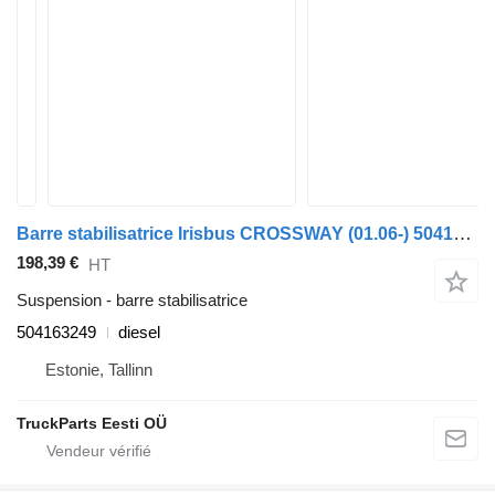
Barre stabilisatrice Irisbus CROSSWAY (01.06-) 504163249 pour Irisbus Arway, Crossway, Crealis, Magelys, Proway, Daily Tourys (2006-)
198,39 €
HT
Suspension - barre stabilisatrice
504163249
diesel
Estonie, Tallinn
TruckParts Eesti OÜ