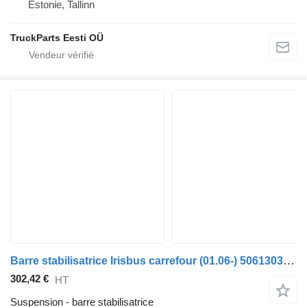
Estonie, Tallinn
TruckParts Eesti OÜ
Barre stabilisatrice Irisbus carrefour (01.06-) 506130374 pour Irisbus Arway, Crossway, Crealis, Magelys, Proway, Daily Tourys (2006-)
302,42 €
HT
Suspension - barre stabilisatrice