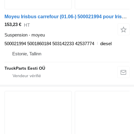
Moyeu Irisbus carrefour (01.06-) 500021994 pour Irisbus Arway, Crossway, Crealis, Magelys, Proway, Daily Tourys (2006-)
153,23 €
HT
Suspension - moyeu
500021994 5001860184 503142233 42537774
diesel
Estonie, Tallinn
TruckParts Eesti OÜ