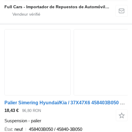
Full Cars - Importador de Repuestos de Automóviles al Por Mayor
Palier Simering Hyundai/Kia / 37X47X6 458403B050 pour automobile Hyundai Santa Fe
18,43 €
96,80 RON
Suspension - palier
État
neuf
458403B050 / 45840-3B050