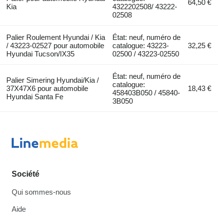
64,50 €
Kia
4322202508/ 43222-
02508
Palier Roulement Hyundai / Kia
État: neuf, numéro de
/ 43223-02527 pour automobile
catalogue: 43223-
32,25 €
Hyundai Tucson/IX35
02500 / 43223-02550
État: neuf, numéro de
Palier Simering Hyundai/Kia /
catalogue:
37X47X6 pour automobile
18,43 €
458403B050 / 45840-
Hyundai Santa Fe
3B050
Société
Qui sommes-nous
Aide