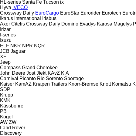
HL-series
Santa Fe
Tucson
ix
Hyva
IVECO
Crossway
Daily
EuroCargo
EuroStar
Eurorider
Eurotech
Eurotr
Ikarus
International
Irisbus
Axer
Citelis
Crossway
Daily
Domino
Evadys
Karosa
Magelys
P
Irizar
I-series
Isuzu
ELF
NKR
NPR
NQR
JCB
Jaguar
XF
Jeep
Compass
Grand Cherokee
John Deere
Jost
Jtekt
KAvZ
KIA
Carnival
Picanto
Rio
Sorento
Sportage
Kaiser
KamAZ
Knapen Trailers
Knorr-Bremse
Knott
Komatsu
K
SDP
Krupp
KMK
Kässbohrer
PB
Kögel
AW
ZW
Land Rover
Discovery