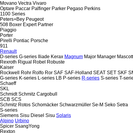
Movano
Vectra
Vivaro
Optare
Paccar
Palfinger
Parker
Pegaso
Perkins
1100 Series
Peters+Bey
Peugeot
508
Boxer
Expert
Partner
Piaggio
Porter
Pirelli
Pontiac
Porsche
911
Renault
D-series
G-series
Iliade
Kerax
Magnum
Major
Manager
Mascot
Rexroth
Rigual
Robel
Robuste
Kaiser
Rockwell
Rohr
Rolfo
Ror
SAF
SAF-Holland
SEAT
SET
SKF
S
G-series
K-series
L-series
LB
P-series
R-series
S-series
T-seri
Schaeff
SKL
Schmidt
Schmitz Cargobull
SCB
SCS
Schmitz Rotos
Schomäcker
Schwarzmüller
Se-M
Seko
Setra
S-series
Siemens
Sisu Diesel
Sisu
Solaris
Alpino
Urbino
Spicer
SsangYong
Rexton