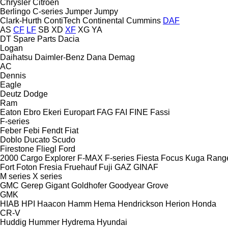
Chrysler
Citroen
Berlingo
C-series
Jumper
Jumpy
Clark-Hurth
ContiTech
Continental
Cummins
DAF
AS
CF
LF
SB
XD
XF
XG
YA
DT Spare Parts
Dacia
Logan
Daihatsu
Daimler-Benz
Dana
Demag
AC
Dennis
Eagle
Deutz
Dodge
Ram
Eaton
Ebro
Ekeri
Europart
FAG
FAI
FINE
Fassi
F-series
Feber
Febi
Fendt
Fiat
Doblo
Ducato
Scudo
Firestone
Fliegl
Ford
2000
Cargo
Explorer
F-MAX
F-series
Fiesta
Focus
Kuga
Rang
Fort
Foton
Fresia
Fruehauf
Fuji
GAZ
GINAF
M series
X series
GMC
Gerep
Gigant
Goldhofer
Goodyear
Grove
GMK
HIAB
HPI
Haacon
Hamm
Hema
Hendrickson
Herion
Honda
CR-V
Huddig
Hummer
Hydrema
Hyundai