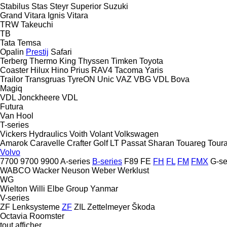
Stabilus
Stas
Steyr
Superior
Suzuki
Grand Vitara
Ignis
Vitara
TRW
Takeuchi
TB
Tata
Temsa
Opalin
Prestij
Safari
Terberg
Thermo King
Thyssen
Timken
Toyota
Coaster
Hilux
Hino
Prius
RAV4
Tacoma
Yaris
Trailor
Transgruas
TyreON
Unic
VAZ
VBG
VDL Bova
Magiq
VDL Jonckheere
VDL
Futura
Van Hool
T-series
Vickers Hydraulics
Voith
Volant
Volkswagen
Amarok
Caravelle
Crafter
Golf
LT
Passat
Sharan
Touareg
Tour
Volvo
7700
9700
9900
A-series
B-series
F89
FE
FH
FL
FM
FMX
G-se
WABCO
Wacker Neuson
Weber
Werklust
WG
Wielton
Willi Elbe Group
Yanmar
V-series
ZF Lenksysteme
ZF
ZIL
Zettelmeyer
Škoda
Octavia
Roomster
tout afficher