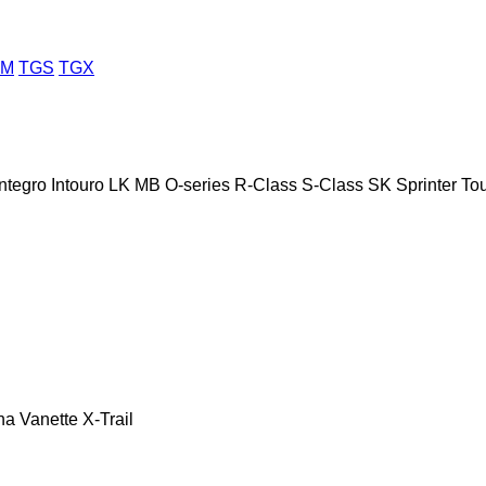
GM
TGS
TGX
Integro
Intouro
LK
MB
O-series
R-Class
S-Class
SK
Sprinter
To
na
Vanette
X-Trail