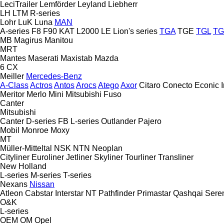
LeciTrailer
Lemförder
Leyland
Liebherr
LH
LTM
R-series
Lohr
LuK
Luna
MAN
A-series
F8
F90
KAT
L2000
LE
Lion's series
TGA
TGE
TGL
T
MB
Magirus
Manitou
MRT
Mantes
Maserati
Maxistab
Mazda
6
CX
Meiller
Mercedes-Benz
A-Class
Actros
Antos
Arocs
Atego
Axor
Citaro
Conecto
Econic
Meritor
Merlo
Mini
Mitsubishi Fuso
Canter
Mitsubishi
Canter
D-series
FB
L-series
Outlander
Pajero
Mobil
Monroe
Moxy
MT
Müller-Mitteltal
NSK
NTN
Neoplan
Cityliner
Euroliner
Jetliner
Skyliner
Tourliner
Transliner
New Holland
L-series
M-series
T-series
Nexans
Nissan
Atleon
Cabstar
Interstar
NT
Pathfinder
Primastar
Qashqai
Sere
O&K
L-series
OEM
OM
Opel