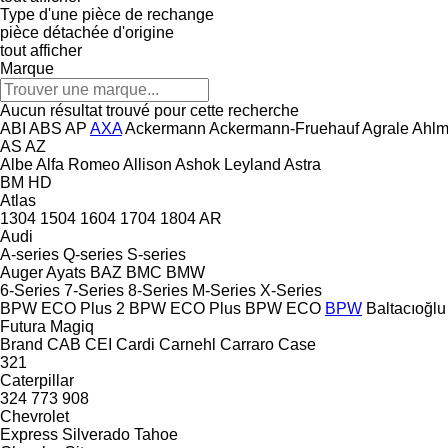
Type d'une pièce de rechange
pièce détachée d'origine
tout afficher
Marque
Aucun résultat trouvé pour cette recherche
ABI
ABS
AP
AXA
Ackermann
Ackermann-Fruehauf
Agrale
Ahl
AS
AZ
Albe
Alfa Romeo
Allison
Ashok Leyland
Astra
BM
HD
Atlas
1304
1504
1604
1704
1804
AR
Audi
A-series
Q-series
S-series
Auger
Ayats
BAZ
BMC
BMW
6-Series
7-Series
8-Series
M-Series
X-Series
BPW ECO Plus 2
BPW ECO Plus
BPW ECO
BPW
Baltacıoğlu
Futura
Magiq
Brand
CAB
CEI
Cardi
Carnehl
Carraro
Case
321
Caterpillar
324
773
908
Chevrolet
Express
Silverado
Tahoe