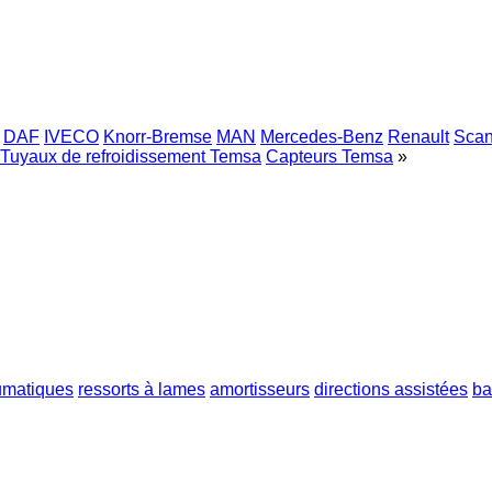
DAF
IVECO
Knorr-Bremse
MAN
Mercedes-Benz
Renault
Scan
Tuyaux de refroidissement Temsa
Capteurs Temsa
»
umatiques
ressorts à lames
amortisseurs
directions assistées
ba