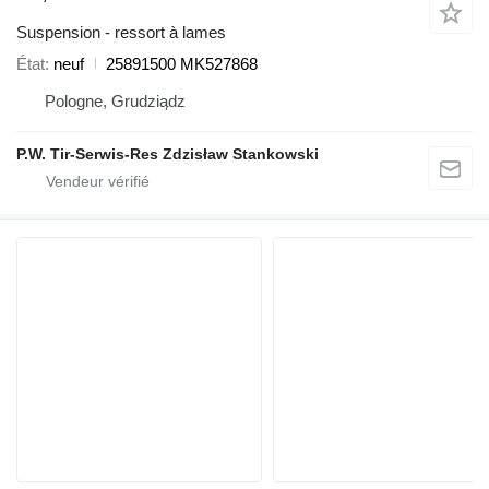
Suspension - ressort à lames
État
neuf
25891500 MK527868
Pologne, Grudziądz
P.W. Tir-Serwis-Res Zdzisław Stankowski