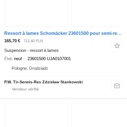
Ressort à lames Schomäcker 23601500 pour semi-remorque Ackermann-Fruehauf
165,70 €
713,40 PLN
Suspension - ressort à lames
État
neuf
23601500 UJA0107001
Pologne, Grudziądz
P.W. Tir-Serwis-Res Zdzisław Stankowski