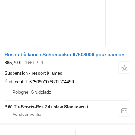
Ressort à lames Schomäcker 67508000 pour camion IVECO
385,70 €
1 661 PLN
Suspension - ressort à lames
État
neuf
67508000 5801304499
Pologne, Grudziądz
P.W. Tir-Serwis-Res Zdzisław Stankowski