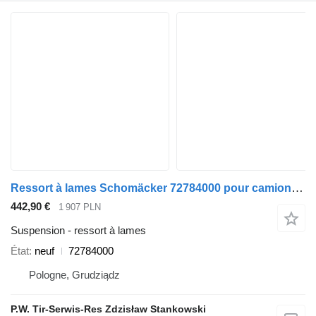
Ressort à lames Schomäcker 72784000 pour camion MAN
442,90 €
1 907 PLN
Suspension - ressort à lames
État
neuf
72784000
Pologne, Grudziądz
P.W. Tir-Serwis-Res Zdzisław Stankowski