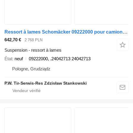
Ressort à lames Schomäcker 09222000 pour camion Volvo
642,70 €
2 768 PLN
Suspension - ressort à lames
État
neuf
09222000, .24042713 24042713
Pologne, Grudziądz
P.W. Tir-Serwis-Res Zdzisław Stankowski