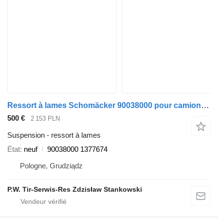
Ressort à lames Schomäcker 90038000 pour camion Scania
500 €
2 153 PLN
Suspension - ressort à lames
État
neuf
90038000 1377674
Pologne, Grudziądz
P.W. Tir-Serwis-Res Zdzisław Stankowski