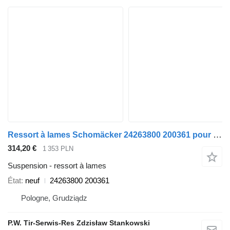
Ressort à lames Schomäcker 24263800 200361 pour remorque
314,20 €
1 353 PLN
Suspension - ressort à lames
État
neuf
24263800 200361
Pologne, Grudziądz
P.W. Tir-Serwis-Res Zdzisław Stankowski