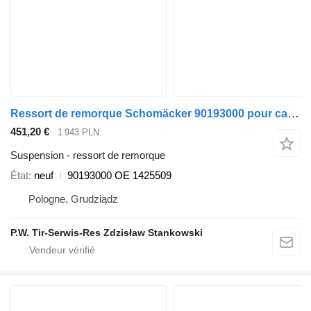
Ressort de remorque Schomäcker 90193000 pour camion Scania
451,20 €
1 943 PLN
Suspension - ressort de remorque
État
neuf
90193000 OE 1425509
Pologne, Grudziądz
P.W. Tir-Serwis-Res Zdzisław Stankowski