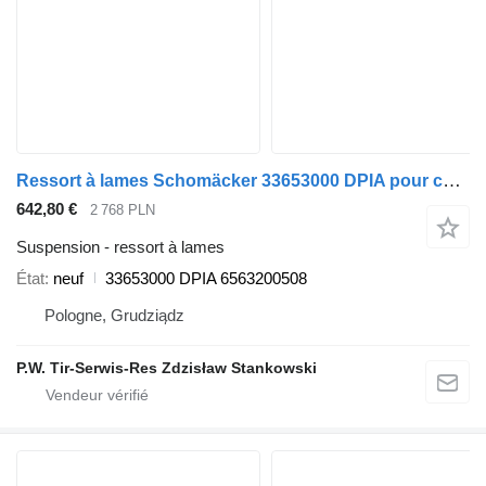
Ressort à lames Schomäcker 33653000 DPIA pour camion Mercedes-Benz
642,80 €
2 768 PLN
Suspension - ressort à lames
État
neuf
33653000 DPIA 6563200508
Pologne, Grudziądz
P.W. Tir-Serwis-Res Zdzisław Stankowski