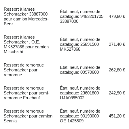
Ressort à lames
État: neuf, numéro de
Schomäcker 33887000
catalogue: 9483201705
479,80 €
pour camion Mercedes-
33887000
Benz
Ressort à lames
État: neuf, numéro de
Schomäcker , O.E.
catalogue: 25891500
271,40 €
MK527868 pour camion
MK527868
Mitsubishi
Ressort de remorque
État: neuf, numéro de
Schomäcker pour
262,80 €
catalogue: 09970600
remorque
Ressort de remorque
État: neuf, numéro de
Schomäcker pour semi-
catalogue: 23601800
242,90 €
remorque Fruehauf
UJA0895002
Ressort de remorque
État: neuf, numéro de
Schomäcker pour camion
catalogue: 90193000
451,20 €
Scania
OE 1425509