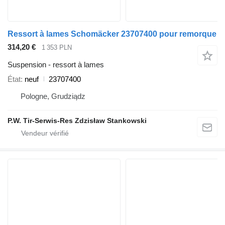
Ressort à lames Schomäcker 23707400 pour remorque
314,20 €
1 353 PLN
Suspension - ressort à lames
État
neuf
23707400
Pologne, Grudziądz
P.W. Tir-Serwis-Res Zdzisław Stankowski