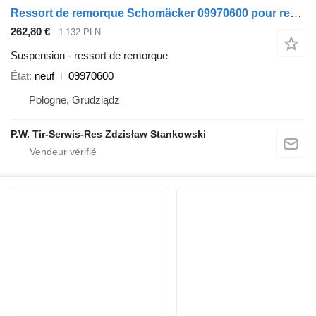
Ressort de remorque Schomäcker 09970600 pour remorque
262,80 €
1 132 PLN
Suspension - ressort de remorque
État
neuf
09970600
Pologne, Grudziądz
P.W. Tir-Serwis-Res Zdzisław Stankowski