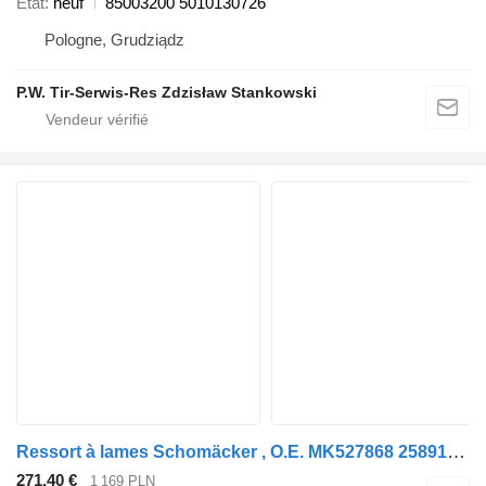
État
neuf
85003200 5010130726
Pologne, Grudziądz
P.W. Tir-Serwis-Res Zdzisław Stankowski
Ressort à lames Schomäcker , O.E. MK527868 25891500 pour camion Mitsubishi
271,40 €
1 169 PLN