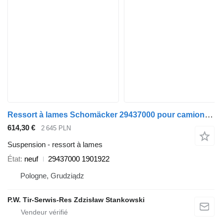
Ressort à lames Schomäcker 29437000 pour camion DAF
614,30 €
2 645 PLN
Suspension - ressort à lames
État
neuf
29437000 1901922
Pologne, Grudziądz
P.W. Tir-Serwis-Res Zdzisław Stankowski