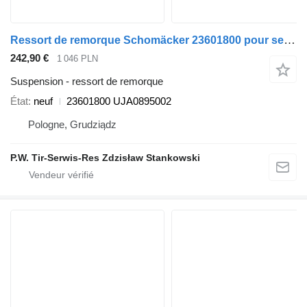
Ressort de remorque Schomäcker 23601800 pour semi-remorque Fruehauf
242,90 €
1 046 PLN
Suspension - ressort de remorque
État
neuf
23601800 UJA0895002
Pologne, Grudziądz
P.W. Tir-Serwis-Res Zdzisław Stankowski