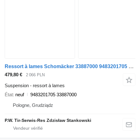
Ressort à lames Schomäcker 33887000 9483201705 pour camion Mercedes-Benz
479,80 €
2 066 PLN
Suspension - ressort à lames
État
neuf
9483201705 33887000
Pologne, Grudziądz
P.W. Tir-Serwis-Res Zdzisław Stankowski