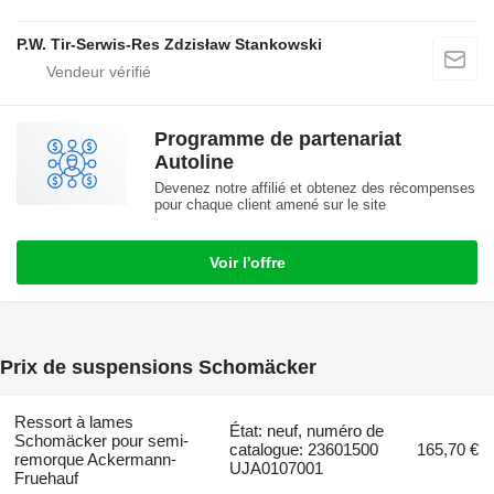
P.W. Tir-Serwis-Res Zdzisław Stankowski
Programme de partenariat
Autoline
Devenez notre affilié et obtenez des récompenses
pour chaque client amené sur le site
Voir l'offre
Prix de suspensions Schomäcker
Ressort à lames
État: neuf, numéro de
Schomäcker pour semi-
catalogue: 23601500
165,70 €
remorque Ackermann-
UJA0107001
Fruehauf