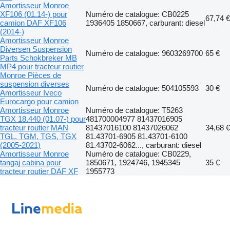
Amortisseur Monroe
XF106 (01.14-) pour
Numéro de catalogue: CB0225
67,74 €
camion DAF XF106
1936405 1850667, carburant: diesel
(2014-)
Amortisseur Monroe
Diversen Suspension
Numéro de catalogue: 9603269700
65 €
Parts Schokbreker MB
MP4 pour tracteur routier
Monroe Pièces de
suspension diverses
Numéro de catalogue: 504105593
30 €
Amortisseur Iveco
Eurocargo pour camion
Amortisseur Monroe
Numéro de catalogue: T5263
TGX 18.440 (01.07-) pour
481700004977 81437016905
tracteur routier MAN
81437016100 81437026062
34,68 €
TGL, TGM, TGS, TGX
81.43701-6905 81.43701-6100
(2005-2021)
81.43702-6062..., carburant: diesel
Amortisseur Monroe
Numéro de catalogue: CB0229,
tangaj cabina pour
1850671, 1924746, 1945345
35 €
tracteur routier DAF XF
1955773