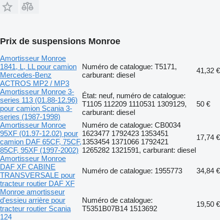
Prix de suspensions Monroe
Amortisseur Monroe
1841, L, LL pour camion
Numéro de catalogue: T5171,
41,32 €
Mercedes-Benz
carburant: diesel
ACTROS MP2 / MP3
Amortisseur Monroe 3-
État: neuf, numéro de catalogue:
series 113 (01.88-12.96)
T1105 112209 1110531 1309129,
50 €
pour camion Scania 3-
carburant: diesel
series (1987-1998)
Amortisseur Monroe
Numéro de catalogue: CB0034
95XF (01.97-12.02) pour
1623477 1792423 1353451
17,74 €
camion DAF 65CF, 75CF,
1353454 1371066 1792421
85CF, 95XF (1997-2002)
1265282 1321591, carburant: diesel
Amortisseur Monroe
DAF XF CABINE
Numéro de catalogue: 1955773
34,84 €
TRANSVERSALE pour
tracteur routier DAF XF
Monroe amortisseur
d'essieu arrière pour
Numéro de catalogue:
19,50 €
tracteur routier Scania
T5351B07B14 1513692
124