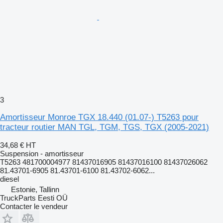
3
Amortisseur Monroe TGX 18.440 (01.07-) T5263 pour
tracteur routier MAN TGL, TGM, TGS, TGX (2005-2021)
34,68 €
HT
Suspension - amortisseur
T5263 481700004977 81437016905 81437016100 81437026062
81.43701-6905 81.43701-6100 81.43702-6062...
diesel
Estonie, Tallinn
TruckParts Eesti OÜ
Contacter le vendeur