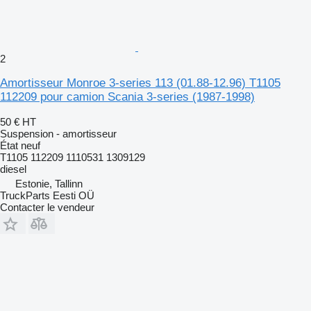
2
Amortisseur Monroe 3-series 113 (01.88-12.96) T1105
112209 pour camion Scania 3-series (1987-1998)
50 €
HT
Suspension - amortisseur
État
neuf
T1105 112209 1110531 1309129
diesel
Estonie, Tallinn
TruckParts Eesti OÜ
Contacter le vendeur