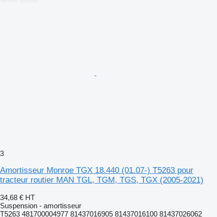
3
Amortisseur Monroe TGX 18.440 (01.07-) T5263 pour
tracteur routier MAN TGL, TGM, TGS, TGX (2005-2021)
34,68 €
HT
Suspension - amortisseur
T5263 481700004977 81437016905 81437016100 81437026062