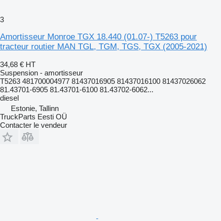
3
Amortisseur Monroe TGX 18.440 (01.07-) T5263 pour
tracteur routier MAN TGL, TGM, TGS, TGX (2005-2021)
34,68 €
HT
Suspension - amortisseur
T5263 481700004977 81437016905 81437016100 81437026062
81.43701-6905 81.43701-6100 81.43702-6062...
diesel
Estonie, Tallinn
TruckParts Eesti OÜ
Contacter le vendeur