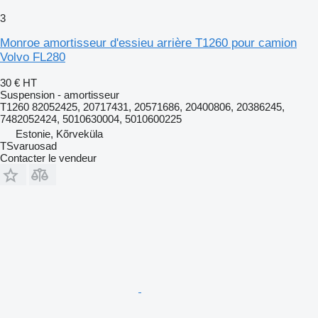
3
Monroe amortisseur d'essieu arrière T1260 pour camion
Volvo FL280
30 €
HT
Suspension - amortisseur
T1260 82052425, 20717431, 20571686, 20400806, 20386245,
7482052424, 5010630004, 5010600225
Estonie, Kõrveküla
TSvaruosad
Contacter le vendeur