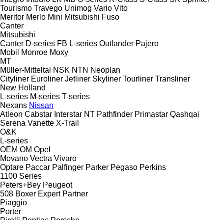
Tourismo
Travego
Unimog
Vario
Vito
Meritor
Merlo
Mini
Mitsubishi Fuso
Canter
Mitsubishi
Canter
D-series
FB
L-series
Outlander
Pajero
Mobil
Monroe
Moxy
MT
Müller-Mitteltal
NSK
NTN
Neoplan
Cityliner
Euroliner
Jetliner
Skyliner
Tourliner
Transliner
New Holland
L-series
M-series
T-series
Nexans
Nissan
Atleon
Cabstar
Interstar
NT
Pathfinder
Primastar
Qashqai
Serena
Vanette
X-Trail
O&K
L-series
OEM
OM
Opel
Movano
Vectra
Vivaro
Optare
Paccar
Palfinger
Parker
Pegaso
Perkins
1100 Series
Peters+Bey
Peugeot
508
Boxer
Expert
Partner
Piaggio
Porter