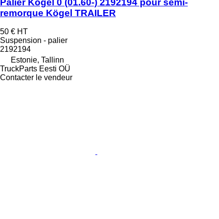
Palier Kögel 0 (01.60-) 2192194 pour semi-
remorque Kögel TRAILER
50 €
HT
Suspension - palier
2192194
Estonie, Tallinn
TruckParts Eesti OÜ
Contacter le vendeur