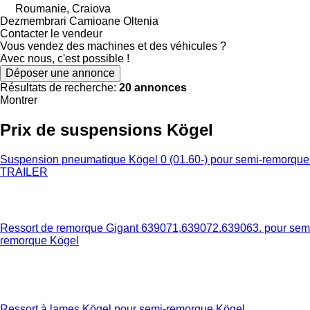
Roumanie, Craiova
Dezmembrari Camioane Oltenia
Contacter le vendeur
Vous vendez des machines et des véhicules ?
Avec nous, c'est possible !
Déposer une annonce
Résultats de recherche:
20 annonces
Montrer
Prix de suspensions Kögel
Suspension pneumatique Kögel 0 (01.60-) pour semi-remorque
TRAILER
Ressort de remorque Gigant 639071,639072.639063. pour sem
remorque Kögel
Ressort à lames Kögel pour semi-remorque Kögel