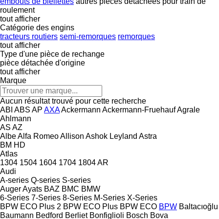
embouts de biellettes
autres pièces détachées pour train de
roulement
tout afficher
Catégorie des engins
tracteurs routiers
semi-remorques
remorques
tout afficher
Type d'une pièce de rechange
pièce détachée d'origine
tout afficher
Marque
Aucun résultat trouvé pour cette recherche
ABI
ABS
AP
AXA
Ackermann
Ackermann-Fruehauf
Agrale
Ahlmann
AS
AZ
Albe
Alfa Romeo
Allison
Ashok Leyland
Astra
BM
HD
Atlas
1304
1504
1604
1704
1804
AR
Audi
A-series
Q-series
S-series
Auger
Ayats
BAZ
BMC
BMW
6-Series
7-Series
8-Series
M-Series
X-Series
BPW ECO Plus 2
BPW ECO Plus
BPW ECO
BPW
Baltacıoğlu
Baumann
Bedford
Berliet
Bonfiglioli
Bosch
Bova