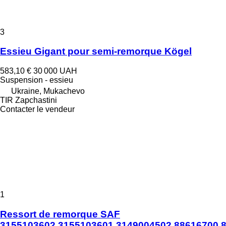
3
Essieu Gigant pour semi-remorque Kögel
583,10 €
30 000 UAH
Suspension - essieu
Ukraine, Mukachevo
TIR Zapchastini
Contacter le vendeur
1
Ressort de remorque SAF
3155103602,3155103601,3149004502.88616700.