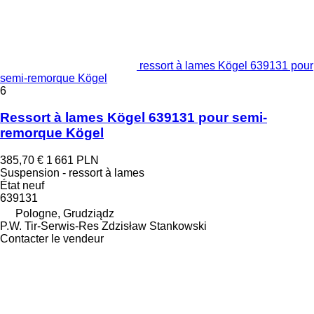
ressort à lames Kögel 639131 pour
semi-remorque Kögel
6
Ressort à lames Kögel 639131 pour semi-
remorque Kögel
385,70 €
1 661 PLN
Suspension - ressort à lames
État
neuf
639131
Pologne, Grudziądz
P.W. Tir-Serwis-Res Zdzisław Stankowski
Contacter le vendeur