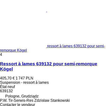
ressort à lames 639132 pour semi-
remorque Kögel
4
Ressort à lames 639132 pour semi-remorque
Kögel
405,70 €
1 747 PLN
Suspension - ressort à lames
État
neuf
639132
Pologne, Grudziądz
P.W. Tir-Serwis-Res Zdzisław Stankowski
Contacter le vendeur