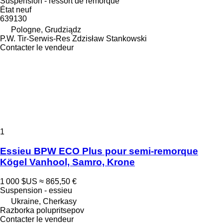
Suspension - ressort de remorque
État
neuf
639130
Pologne, Grudziądz
P.W. Tir-Serwis-Res Zdzisław Stankowski
Contacter le vendeur
1
Essieu BPW ECO Plus pour semi-remorque
Kögel Vanhool, Samro, Krone
1 000 $US
≈ 865,50 €
Suspension - essieu
Ukraine, Cherkasy
Razborka polupritsepov
Contacter le vendeur