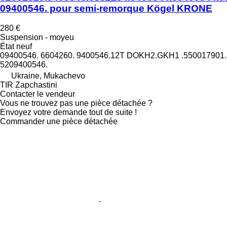
09400546. pour semi-remorque Kögel KRONE
280 €
Suspension - moyeu
État
neuf
09400546. 6604260. 9400546.12T DOKH2.GKH1 .550017901.
5209400546.
Ukraine, Mukachevo
TIR Zapchastini
Contacter le vendeur
Vous ne trouvez pas une pièce détachée ?
Envoyez votre demande tout de suite !
Commander une pièce détachée