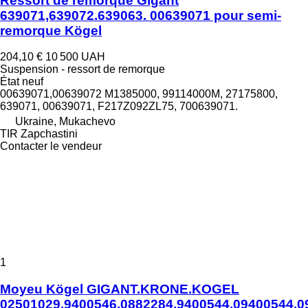
Ressort de remorque Gigant
639071,639072.639063. 00639071 pour semi-
remorque Kögel
204,10 €
10 500 UAH
Suspension - ressort de remorque
État
neuf
00639071,00639072 M1385000, 99114000M, 27175800,
639071, 00639071, F217Z092ZL75, 700639071.
Ukraine, Mukachevo
TIR Zapchastini
Contacter le vendeur
1
Moyeu Kögel GIGANT.KRONE.KOGEL
02501029.9400546.0882284.9400544.09400544.0