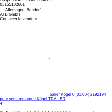
03155102601
Allemagne, Bendorf
ATB GmbH
Contacter le vendeur
palier Kögel 0 (01.60-) 2192194
pour semi-remorque Kögel TRAILER
4