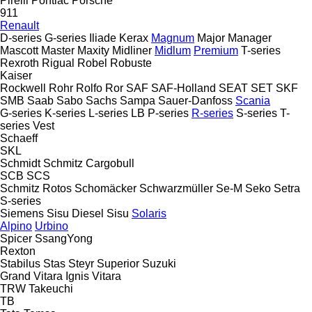
Pirelli
Pontiac
Porsche
911
Renault
D-series
G-series
Iliade
Kerax
Magnum
Major
Manager
Mascott
Master
Maxity
Midliner
Midlum
Premium
T-series
Rexroth
Rigual
Robel
Robuste
Kaiser
Rockwell
Rohr
Rolfo
Ror
SAF
SAF-Holland
SEAT
SET
SKF
SMB
Saab
Sabo
Sachs
Sampa
Sauer-Danfoss
Scania
G-series
K-series
L-series
LB
P-series
R-series
S-series
T-
series
Vest
Schaeff
SKL
Schmidt
Schmitz Cargobull
SCB
SCS
Schmitz Rotos
Schomäcker
Schwarzmüller
Se-M
Seko
Setra
S-series
Siemens
Sisu Diesel
Sisu
Solaris
Alpino
Urbino
Spicer
SsangYong
Rexton
Stabilus
Stas
Steyr
Superior
Suzuki
Grand Vitara
Ignis
Vitara
TRW
Takeuchi
TB