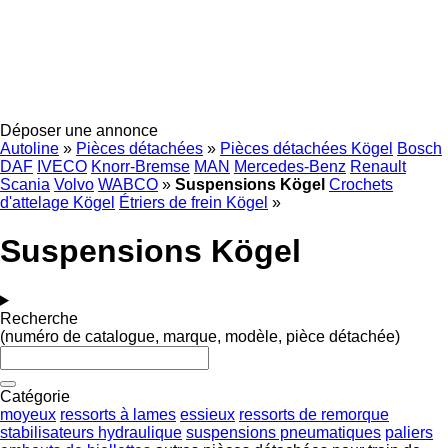
Déposer une annonce
Autoline
»
Pièces détachées
»
Pièces détachées Kögel
Bosch
DAF
IVECO
Knorr-Bremse
MAN
Mercedes-Benz
Renault
Scania
Volvo
WABCO
»
Suspensions Kögel
Crochets
d'attelage Kögel
Étriers de frein Kögel
»
Suspensions Kögel
Recherche
(numéro de catalogue, marque, modèle, pièce détachée)
Catégorie
moyeux
ressorts à lames
essieux
ressorts de remorque
stabilisateurs hydraulique
suspensions pneumatiques
paliers