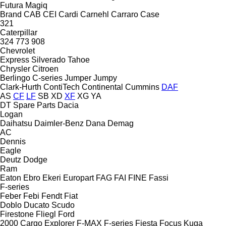
Futura
Magiq
Brand
CAB
CEI
Cardi
Carnehl
Carraro
Case
321
Caterpillar
324
773
908
Chevrolet
Express
Silverado
Tahoe
Chrysler
Citroen
Berlingo
C-series
Jumper
Jumpy
Clark-Hurth
ContiTech
Continental
Cummins
DAF
AS
CF
LF
SB
XD
XF
XG
YA
DT Spare Parts
Dacia
Logan
Daihatsu
Daimler-Benz
Dana
Demag
AC
Dennis
Eagle
Deutz
Dodge
Ram
Eaton
Ebro
Ekeri
Europart
FAG
FAI
FINE
Fassi
F-series
Feber
Febi
Fendt
Fiat
Doblo
Ducato
Scudo
Firestone
Fliegl
Ford
2000
Cargo
Explorer
F-MAX
F-series
Fiesta
Focus
Kuga