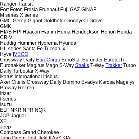
Ranger
Transit
Fort
Foton
Fresia
Fruehauf
Fuji
GAZ
GINAF
M series
X series
GMC
Gerep
Gigant
Goldhofer
Goodyear
Grove
GMK
HIAB
HPI
Haacon
Hamm
Hema
Hendrickson
Herion
Honda
CR-V
Huddig
Hummer
Hydrema
Hyundai
HL-series
Santa Fe
Tucson
ix
Hyva
IVECO
Crossway
Daily
EuroCargo
EuroStar
Eurorider
Eurotech
Eurotrakker
Magirus
Mago
S-Way
Stralis
T-Way
Trakker
Turbo
Daily
Turbostar
X-Way
Ikarus
International
Irisbus
Axer
Citelis
Crossway
Daily
Domino
Evadys
Karosa
Magelys
Proway
Recreo
Irizar
I-series
Isuzu
ELF
NKR
NPR
NQR
JCB
Jaguar
XF
Jeep
Compass
Grand Cherokee
John Deere
Jost
Jtekt
KAvZ
KIA