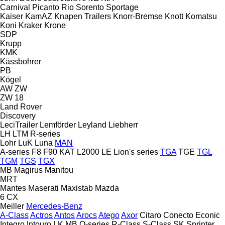
Carnival
Picanto
Rio
Sorento
Sportage
Kaiser
KamAZ
Knapen Trailers
Knorr-Bremse
Knott
Komatsu
Koni
Kraker
Krone
SDP
Krupp
KMK
Kässbohrer
PB
Kögel
AW
ZW
ZW 18
Land Rover
Discovery
LeciTrailer
Lemförder
Leyland
Liebherr
LH
LTM
R-series
Lohr
LuK
Luna
MAN
A-series
F8
F90
KAT
L2000
LE
Lion's series
TGA
TGE
TGL
TGM
TGS
TGX
MB
Magirus
Manitou
MRT
Mantes
Maserati
Maxistab
Mazda
6
CX
Meiller
Mercedes-Benz
A-Class
Actros
Antos
Arocs
Atego
Axor
Citaro
Conecto
Econic
Integro
Intouro
LK
MB
O-series
R-Class
S-Class
SK
Sprinter