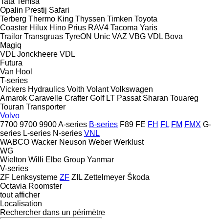
Tata
Temsa
Opalin
Prestij
Safari
Terberg
Thermo King
Thyssen
Timken
Toyota
Coaster
Hilux
Hino
Prius
RAV4
Tacoma
Yaris
Trailor
Transgruas
TyreON
Unic
VAZ
VBG
VDL Bova
Magiq
VDL Jonckheere
VDL
Futura
Van Hool
T-series
Vickers Hydraulics
Voith
Volant
Volkswagen
Amarok
Caravelle
Crafter
Golf
LT
Passat
Sharan
Touareg
Touran
Transporter
Volvo
7700
9700
9900
A-series
B-series
F89
FE
FH
FL
FM
FMX
G-
series
L-series
N-series
VNL
WABCO
Wacker Neuson
Weber
Werklust
WG
Wielton
Willi Elbe Group
Yanmar
V-series
ZF Lenksysteme
ZF
ZIL
Zettelmeyer
Škoda
Octavia
Roomster
tout afficher
Localisation
Rechercher dans un périmètre