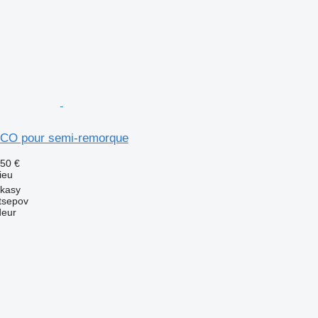
CO pour semi-remorque
,50 €
ieu
rkasy
tsepov
deur