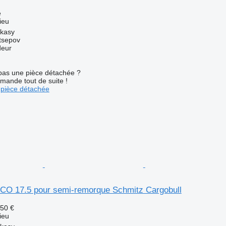
e
ieu
rkasy
tsepov
deur
pas une pièce détachée ?
mande tout de suite !
pièce détachée
O 17.5 pour semi-remorque Schmitz Cargobull
,50 €
ieu