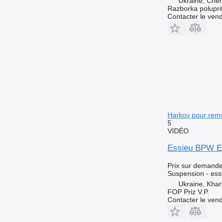
Ukraine, Che
Razborka polupri
Contacter le ven
Harkov pour rem
5
VIDÉO
Essieu BPW EC
Prix sur demand
Suspension - ess
Ukraine, Khar
FOP Priz V.P.
Contacter le ven