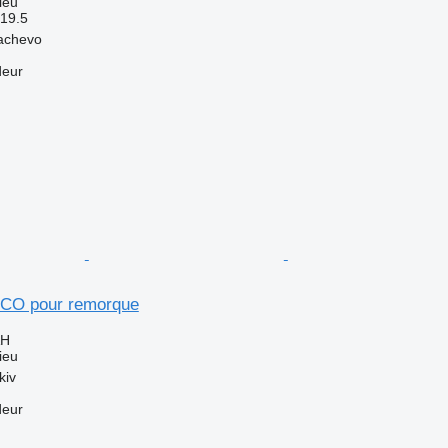
ieu
19.5
achevo
deur
CO pour remorque
AH
ieu
kiv
deur