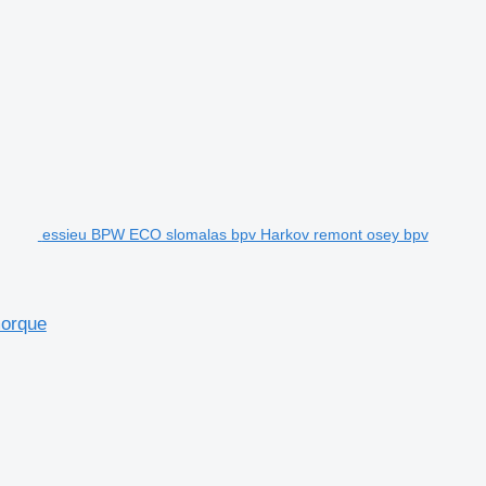
essieu BPW ECO slomalas bpv Harkov remont osey bpv
morque