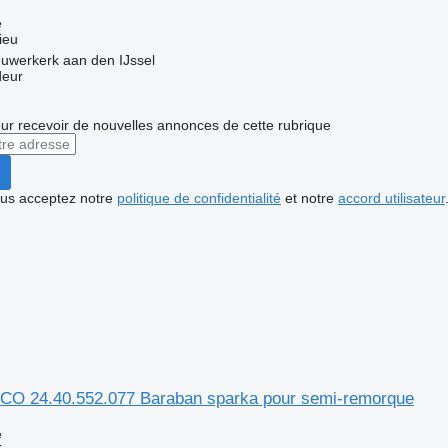
e
ieu
uwerkerk aan den IJssel
deur
r recevoir de nouvelles annonces de cette rubrique
vous acceptez notre
politique de confidentialité
et notre
accord utilisateur
O 24.40.552.077 Baraban sparka pour semi-remorque
e