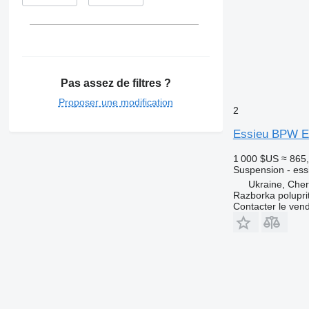
Pas assez de filtres ?
Proposer une modification
2
Essieu BPW E
1 000 $US
≈ 865
Suspension - ess
Ukraine, Che
Razborka polupri
Contacter le ven