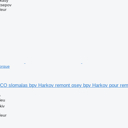
rkasy
tsepov
deur
orque
O slomalas bpv Harkov remont osey bpv Harkov pour re
e
ieu
kiv
deur