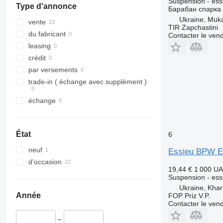
Suspension - ess
Type d'annonce
Барабан спарка 
Vito
Ukraine, Muk
vente
TIR Zapchastini
du fabricant
Contacter le ven
leasing
crédit
par versements
trade-in ( échange avec supplément )
échange
État
6
neuf
Essieu BPW E
d'occasion
19,44 €
1 000 U
Suspension - ess
Ukraine, Khar
Année
FOP Priz V.P.
Contacter le ven
–