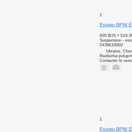
2
Essieu BPW E
600 $US
≈ 519,3
Suspension - ess
2438610002
Ukraine, Che
Razborka polupri
Contacter le ven
1
Essieu BPW E