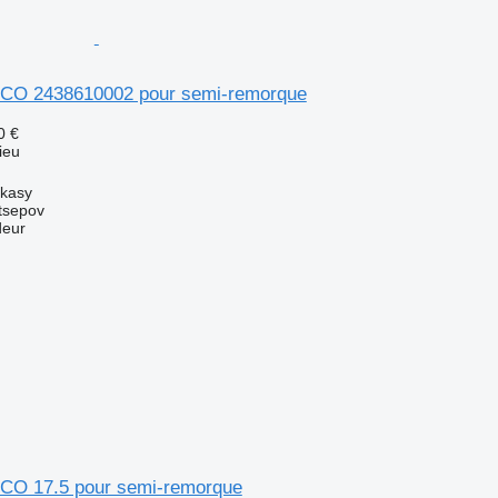
CO 2438610002 pour semi-remorque
0 €
ieu
rkasy
tsepov
deur
CO 17.5 pour semi-remorque