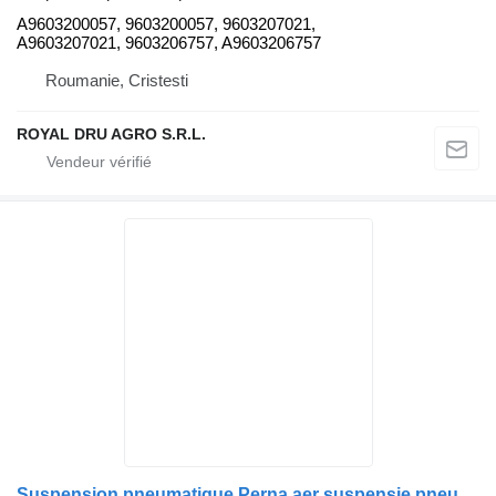
A9603200057, 9603200057, 9603207021,
A9603207021, 9603206757, A9603206757
Roumanie, Cristesti
ROYAL DRU AGRO S.R.L.
Suspension pneumatique Perna aer suspensie pneumatica pour camion Volvo 21977974