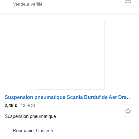
Suspension pneumatique Scania Burduf de Aer Dreapta pentru pour camion Scania (Coduri: 1903608, 1774804, 2357460, 2198915, 1944314)
2,48 €
13 RON
Suspension pneumatique
Roumanie, Cristesti