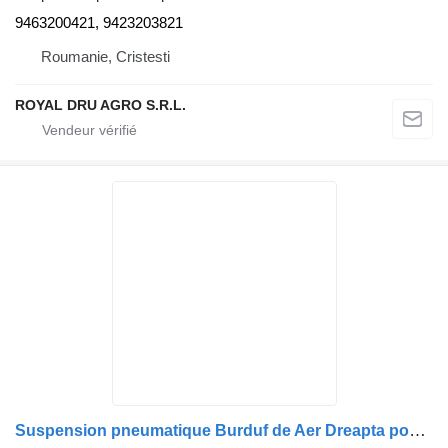
9463200421, 9423203821
Roumanie, Cristesti
ROYAL DRU AGRO S.R.L.
Suspension pneumatique Burduf de Aer Dreapta pour camion MAN – Coduri: 81436006035, 81436006055, 81436010174, 81436010175, 81436030069