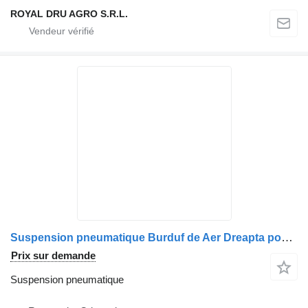
ROYAL DRU AGRO S.R.L.
Suspension pneumatique Burduf de Aer Dreapta pour camion MAN – Coduri: 81436010151, 81436010176, 81436016065, 81436030068, 81436006056, 81436006036
Prix sur demande
Suspension pneumatique