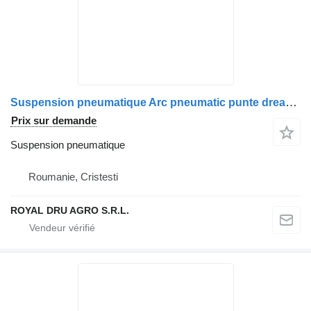
Suspension pneumatique Arc pneumatic punte dreapta pour camion Volvo (Coduri: 20374511, 20456156, 20531987, 20582214, 21961451, 3171695)
Prix sur demande
Suspension pneumatique
Roumanie, Cristesti
ROYAL DRU AGRO S.R.L.