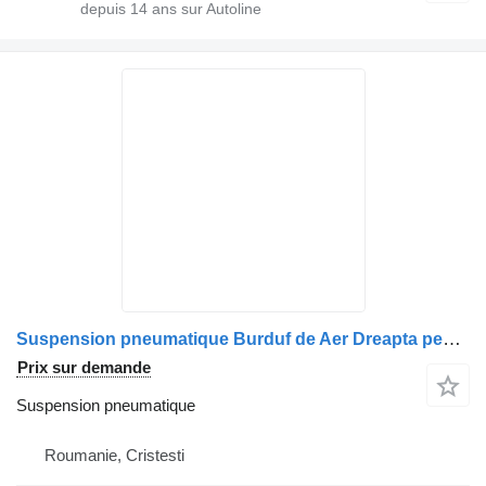
depuis
14
ans sur Autoline
Suspension pneumatique Burduf de Aer Dreapta pentru Camion pour camion Volvo – Cod 22025568, 20722412, 7422025556, 5010557355
Prix sur demande
Suspension pneumatique
Roumanie, Cristesti