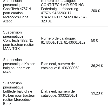
Suspension
Numéro de catalogue:
pneumatique
CONTITECH AIR SPRING
ContiTech 4757 N
Federbalg, Luftfederung
200 €
pour camion
4757N 9423200117
Mercedes-Benz
9743200217 9743200417 942
Atego
320 01
Suspension
pneumatique
Numéro de catalogue:
ContiTech 4882 N1
50 €
81436010151, 81436010152
pour tracteur routier
MAN TGX
Suspension
pneumatique Kolben
État: neuf, numéro de
36,24 €
balg pour camion
catalogue: 81436030068
MAN
Suspension
pneumatique
Luftfederbalg ohne
État: neuf, numéro de
39,23 €
Kolben pour tracteur
catalogue: 3933280101
routier Mercedes-
Benz