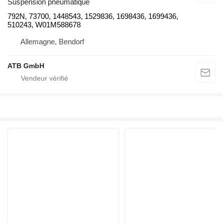
Suspension pneumatique
792N, 73700, 1448543, 1529836, 1698436, 1699436,
510243, W01M588678
Allemagne, Bendorf
ATB GmbH