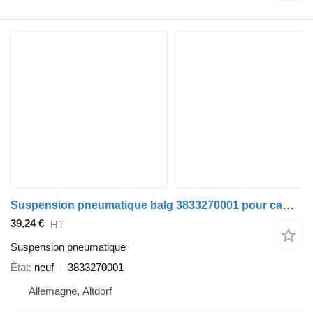
Suspension pneumatique balg 3833270001 pour camion DAF IVECO, MERCEDES VOLVO Vergl. 814
39,24 €
HT
Suspension pneumatique
État
neuf
3833270001
Allemagne, Altdorf