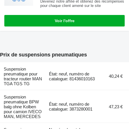
Devenez notre affilié et obtenez des récompenses
pour chaque client amené sur le site
Voir l'offre
Prix de suspensions pneumatiques
Suspension
pneumatique pour
État: neuf, numéro de
40,24 €
tracteur routier MAN
catalogue: 81436010163
TGA TGS TG
Suspension
pneumatique BPW
État: neuf, numéro de
balg ohne Kolben
47,23 €
catalogue: 3873280001
pour camion IVECO
MAN, MERCEDES