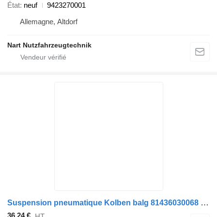
État
neuf
9423270001
Allemagne, Altdorf
Nart Nutzfahrzeugtechnik
Suspension pneumatique Kolben balg 81436030068 pour camion MAN
36,24 €
HT