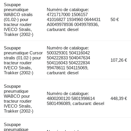
Soupape
pneumatique
Numéro de catalogue:
WABCO stralis
4721717000 1506157
(01.02-) pour
41016827 1934960 0644431
50 €
tracteur routier
A0049978936 0049978936,
IVECO Stralis,
carburant: diesel
Trakker (2002-)
Soupape
Numéro de catalogue:
pneumatique Cursor
500329301 504116042
stralis (01.02-) pour
504222833 504047634
107,26 €
tracteur routier
504116043 504222834
IVECO Stralis,
99478611 504115069,
Trakker (2002-)
carburant: diesel
Soupape
pneumatique
Numéro de catalogue:
WABCO pour
4800200120 5801998614
448,39 €
tracteur routier
5801496089, carburant: diesel
IVECO Stralis,
Trakker (2002-)
Soupape
pneumatique