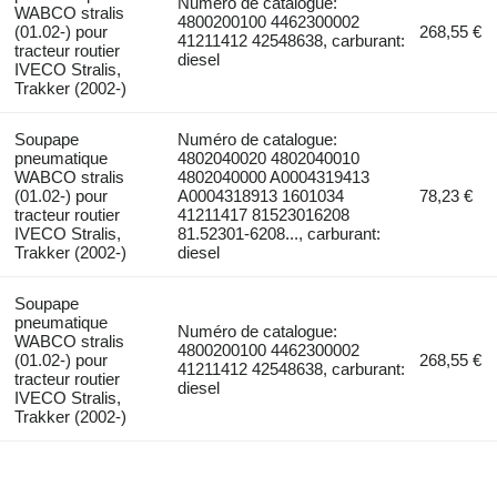
Numéro de catalogue:
WABCO stralis
4800200100 4462300002
(01.02-) pour
268,55 €
41211412 42548638, carburant:
tracteur routier
diesel
IVECO Stralis,
Trakker (2002-)
Soupape
Numéro de catalogue:
pneumatique
4802040020 4802040010
WABCO stralis
4802040000 A0004319413
(01.02-) pour
A0004318913 1601034
78,23 €
tracteur routier
41211417 81523016208
IVECO Stralis,
81.52301-6208..., carburant:
Trakker (2002-)
diesel
Soupape
pneumatique
Numéro de catalogue:
WABCO stralis
4800200100 4462300002
(01.02-) pour
268,55 €
41211412 42548638, carburant:
tracteur routier
diesel
IVECO Stralis,
Trakker (2002-)