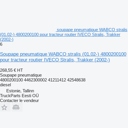
soupape pneumatique WABCO stralis
(01.02-) 4800200100 pour tracteur routier IVECO Stralis, Trakker
(2002-)
6
Soupape pneumatique WABCO stralis (01.02-) 4800200100
pour tracteur routier IVECO Stralis, Trakker (2002-)
268,55 €
HT
Soupape pneumatique
4800200100 4462300002 41211412 42548638
diesel
Estonie, Tallinn
TruckParts Eesti OÜ
Contacter le vendeur