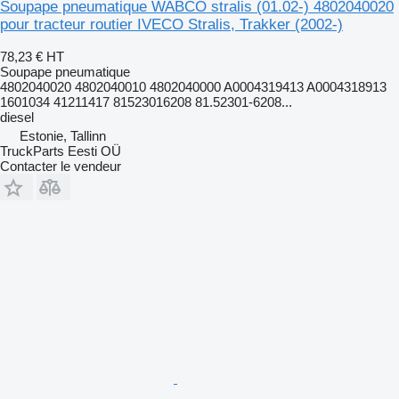
Soupape pneumatique WABCO stralis (01.02-) 4802040020
pour tracteur routier IVECO Stralis, Trakker (2002-)
78,23 €
HT
Soupape pneumatique
4802040020 4802040010 4802040000 A0004319413 A0004318913
1601034 41211417 81523016208 81.52301-6208...
diesel
Estonie, Tallinn
TruckParts Eesti OÜ
Contacter le vendeur