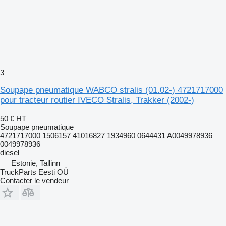
3
Soupape pneumatique WABCO stralis (01.02-) 4721717000
pour tracteur routier IVECO Stralis, Trakker (2002-)
50 €
HT
Soupape pneumatique
4721717000 1506157 41016827 1934960 0644431 A0049978936
0049978936
diesel
Estonie, Tallinn
TruckParts Eesti OÜ
Contacter le vendeur