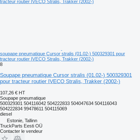
soupape pneumatique Cursor stralis (01.02-) 500329301 pour
tracteur routier IVECO Stralis, Trakker (2002-)
8
Soupape pneumatique Cursor stralis (01.02-) 500329301
pour tracteur routier IVECO Stralis, Trakker (2002-)
107,26 €
HT
Soupape pneumatique
500329301 504116042 504222833 504047634 504116043
504222834 99478611 504115069
diesel
Estonie, Tallinn
TruckParts Eesti OÜ
Contacter le vendeur