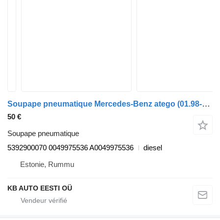
Soupape pneumatique Mercedes-Benz atego (01.98-12.04) 5392900070 pour camion Mercedes-Benz Atego, Atego 2, Atego 3 (1996-)
50 €
Soupape pneumatique
5392900070 0049975536 A0049975536
diesel
Estonie, Rummu
KB AUTO EESTI OÜ