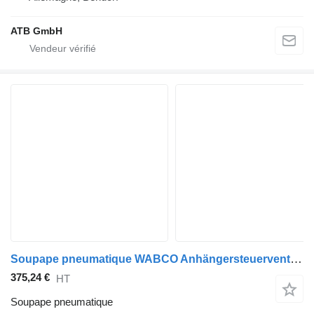
ATB GmbH
Soupape pneumatique WABCO Anhängersteuerventil EBS 4802040300 Mercedes-Benz A 0014311213 A0014311213 pour camion Mercedes-Benz Actros Atego Arocs Antos
375,24 €
HT
Soupape pneumatique