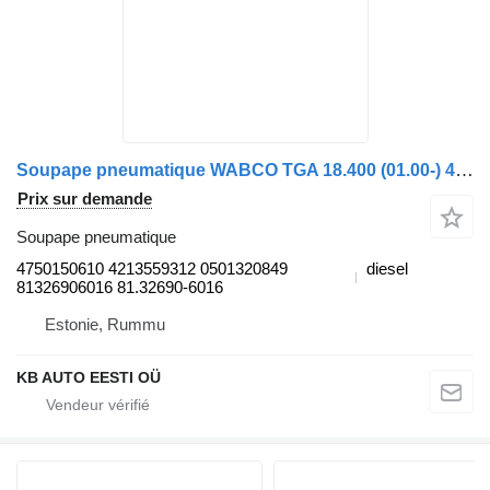
Soupape pneumatique WABCO TGA 18.400 (01.00-) 4750150610 pour camion MAN 4-series, TGA (1993-2009)
Prix sur demande
Soupape pneumatique
4750150610 4213559312 0501320849
diesel
81326906016 81.32690-6016
Estonie, Rummu
KB AUTO EESTI OÜ