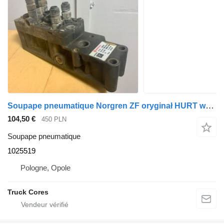
Soupape pneumatique Norgren ZF oryginał HURT wybieraka 1025519 pour camion MAN TGA TGX TGL
104,50 €
450 PLN
Soupape pneumatique
1025519
Pologne, Opole
Truck Cores