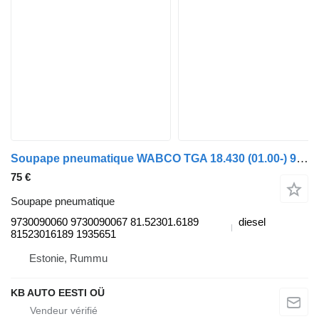
Soupape pneumatique WABCO TGA 18.430 (01.00-) 9730090060 pour camion MAN 4-series, TGA (1993-2009)
75 €
Soupape pneumatique
9730090060 9730090067 81.52301.6189
diesel
81523016189 1935651
Estonie, Rummu
KB AUTO EESTI OÜ