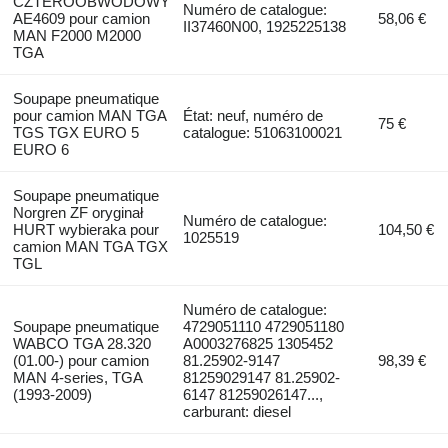
CZTEROOBWODOWY
Numéro de catalogue:
AE4609 pour camion
58,06 €
II37460N00, 1925225138
MAN F2000 M2000
TGA
Soupape pneumatique
pour camion MAN TGA
État: neuf, numéro de
75 €
TGS TGX EURO 5
catalogue: 51063100021
EURO 6
Soupape pneumatique
Norgren ZF oryginał
Numéro de catalogue:
HURT wybieraka pour
104,50 €
1025519
camion MAN TGA TGX
TGL
Numéro de catalogue:
Soupape pneumatique
4729051110 4729051180
WABCO TGA 28.320
A0003276825 1305452
(01.00-) pour camion
81.25902-9147
98,39 €
MAN 4-series, TGA
81259029147 81.25902-
(1993-2009)
6147 81259026147...,
carburant: diesel