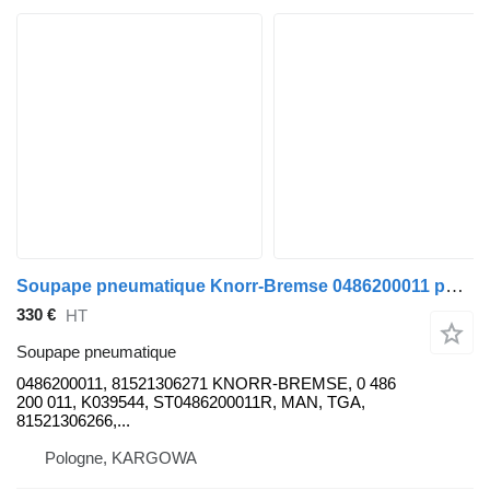
Soupape pneumatique Knorr-Bremse 0486200011 pour camion MAN TGA
330 €
HT
Soupape pneumatique
0486200011, 81521306271 KNORR-BREMSE, 0 486
200 011, K039544, ST0486200011R, MAN, TGA,
81521306266,...
Pologne, KARGOWA