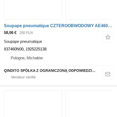
Soupape pneumatique CZTEROOBWODOWY AE4609 II37460N00 pour camion MAN F2000 M2000 TGA
58,06 €
250 PLN
Soupape pneumatique
II37460N00, 1925225138
Pologne, Michałów
QINDITO SPÓŁKA Z OGRANICZONĄ ODPOWIEDZIALNOŚCIĄ