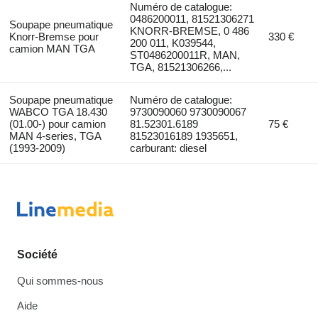
Numéro de catalogue:
0486200011, 81521306271
Soupape pneumatique
KNORR-BREMSE, 0 486
Knorr-Bremse pour
330 €
200 011, K039544,
camion MAN TGA
ST0486200011R, MAN,
TGA, 81521306266,...
Soupape pneumatique
Numéro de catalogue:
WABCO TGA 18.430
9730090060 9730090067
(01.00-) pour camion
81.52301.6189
75 €
MAN 4-series, TGA
81523016189 1935651,
(1993-2009)
carburant: diesel
Société
Qui sommes-nous
Aide