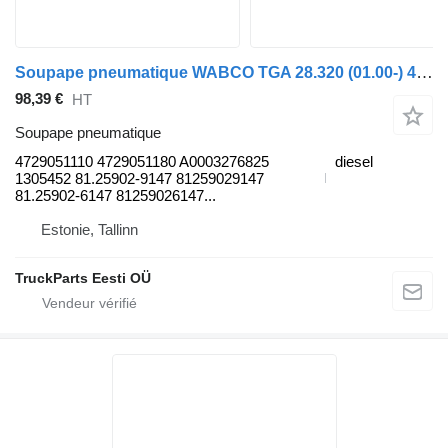
Soupape pneumatique WABCO TGA 28.320 (01.00-) 4729051110 pour camion MAN 4-series, TGA (1993-2009)
98,39 €
HT
Soupape pneumatique
4729051110 4729051180 A0003276825
diesel
1305452 81.25902-9147 81259029147
81.25902-6147 81259026147...
Estonie, Tallinn
TruckParts Eesti OÜ