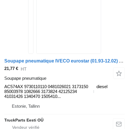
Soupape pneumatique IVECO eurostar (01.93-12.02) AC574AX pour camion IVECO EuroTrakker, EuroStar, EuroTech (1993-2004)
21,77 €
HT
Soupape pneumatique
AC574AX 9730110110 0481026021 3173150
diesel
85003978 1082666 3173824 42125234
41031426 1340470 1505410...
Estonie, Tallinn
TruckParts Eesti OÜ