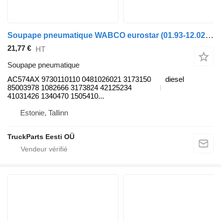
Soupape pneumatique WABCO eurostar (01.93-12.02) AC574AX pour camion IVECO EuroTrakker, EuroStar, EuroTech (1993-2004)
21,77 €
HT
Soupape pneumatique
AC574AX 9730110110 0481026021 3173150
diesel
85003978 1082666 3173824 42125234
41031426 1340470 1505410...
Estonie, Tallinn
TruckParts Eesti OÜ