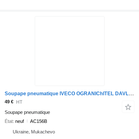
Soupape pneumatique IVECO OGRANIChITEL DAVLENIYa MB,EVO-BUS D10MM,M16X1.5MM,DAV.10BA KNORR AC156B pour camion IVECO EUROCARGO, EUROTECH 01.91
49 €
HT
Soupape pneumatique
État
neuf
AC156B
Ukraine, Mukachevo