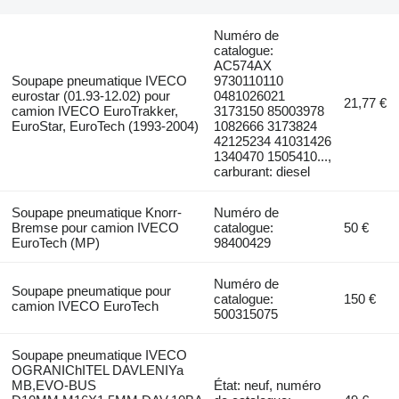
Numéro de
catalogue:
AC574AX
Soupape pneumatique IVECO
9730110110
eurostar (01.93-12.02) pour
0481026021
21,77 €
camion IVECO EuroTrakker,
3173150 85003978
EuroStar, EuroTech (1993-2004)
1082666 3173824
42125234 41031426
1340470 1505410...,
carburant: diesel
Soupape pneumatique Knorr-
Numéro de
Bremse pour camion IVECO
catalogue:
50 €
EuroTech (MP)
98400429
Numéro de
Soupape pneumatique pour
catalogue:
150 €
camion IVECO EuroTech
500315075
Soupape pneumatique IVECO
OGRANIChITEL DAVLENIYa
MB,EVO-BUS
État: neuf, numéro