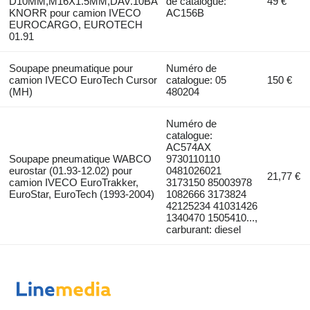
D10MM,M16X1.5MM,DAV.10BA
de catalogue:
49 €
KNORR pour camion IVECO
AC156B
EUROCARGO, EUROTECH
01.91
Soupape pneumatique pour
Numéro de
camion IVECO EuroTech Cursor
catalogue: 05
150 €
(MH)
480204
Numéro de
catalogue:
AC574AX
Soupape pneumatique WABCO
9730110110
eurostar (01.93-12.02) pour
0481026021
21,77 €
camion IVECO EuroTrakker,
3173150 85003978
EuroStar, EuroTech (1993-2004)
1082666 3173824
42125234 41031426
1340470 1505410...,
carburant: diesel