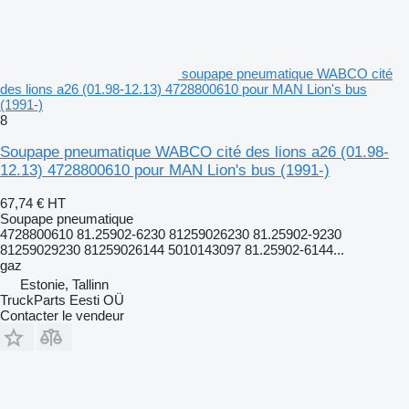
soupape pneumatique WABCO cité
des lions a26 (01.98-12.13) 4728800610 pour MAN Lion's bus
(1991-)
8
Soupape pneumatique WABCO cité des lions a26 (01.98-
12.13) 4728800610 pour MAN Lion's bus (1991-)
67,74 €
HT
Soupape pneumatique
4728800610 81.25902-6230 81259026230 81.25902-9230
81259029230 81259026144 5010143097 81.25902-6144...
gaz
Estonie, Tallinn
TruckParts Eesti OÜ
Contacter le vendeur