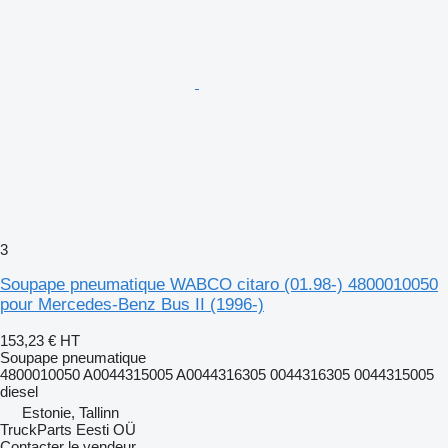
3
Soupape pneumatique WABCO citaro (01.98-) 4800010050
pour Mercedes-Benz Bus II (1996-)
153,23 €
HT
Soupape pneumatique
4800010050 A0044315005 A0044316305 0044316305 0044315005
diesel
Estonie, Tallinn
TruckParts Eesti OÜ
Contacter le vendeur