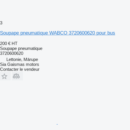
3
Soupape pneumatique WABCO 3720600620 pour bus
200 €
HT
Soupape pneumatique
3720600620
Lettonie, Mārupe
Sia Gaismas motors
Contacter le vendeur