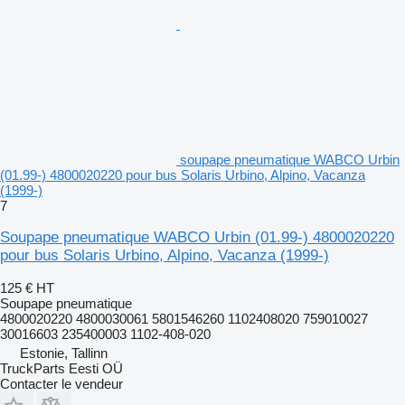
soupape pneumatique WABCO Urbin
(01.99-) 4800020220 pour bus Solaris Urbino, Alpino, Vacanza
(1999-)
7
Soupape pneumatique WABCO Urbin (01.99-) 4800020220
pour bus Solaris Urbino, Alpino, Vacanza (1999-)
125 €
HT
Soupape pneumatique
4800020220 4800030061 5801546260 1102408020 759010027
30016603 235400003 1102-408-020
Estonie, Tallinn
TruckParts Eesti OÜ
Contacter le vendeur