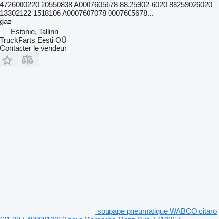
4726000220 20550838 A0007605678 88.25902-6020 88259026020
13302122 1518106 A0007607078 0007605678...
gaz
Estonie, Tallinn
TruckParts Eesti OÜ
Contacter le vendeur
soupape pneumatique WABCO citaro