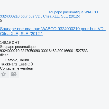
soupape pneumatique WABCO
9324000210 pour bus VDL Citea XLE, SLE (2012-)
5
Soupape pneumatique WABCO 9324000210 pour bus VDL
Citea XLE, SLE (2012-)
149,19 €
HT
Soupape pneumatique
9324000210 9347050090 30016463 30016600 1527583
diesel
Estonie, Tallinn
TruckParts Eesti OÜ
Contacter le vendeur