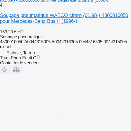
(01.98-) 4800010050 pour Mercedes-Benz Bus II (1996-)
4
Soupape pneumatique WABCO citaro (01.98-) 4800010050
pour Mercedes-Benz Bus II (1996-)
153,23 €
HT
Soupape pneumatique
4800010050 A0044315005 A0044316305 0044316305 0044315005
diesel
Estonie, Tallinn
TruckParts Eesti OÜ
Contacter le vendeur