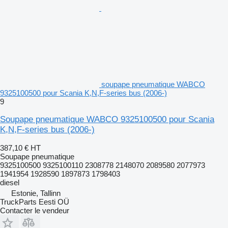
soupape pneumatique WABCO
9325100500 pour Scania K,N,F-series bus (2006-)
9
Soupape pneumatique WABCO 9325100500 pour Scania
K,N,F-series bus (2006-)
387,10 €
HT
Soupape pneumatique
9325100500 9325100110 2308778 2148070 2089580 2077973
1941954 1928590 1897873 1798403
diesel
Estonie, Tallinn
TruckParts Eesti OÜ
Contacter le vendeur