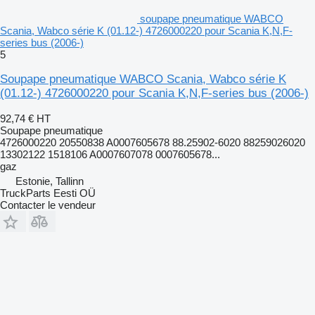
soupape pneumatique WABCO
Scania, Wabco série K (01.12-) 4726000220 pour Scania K,N,F-
series bus (2006-)
5
Soupape pneumatique WABCO Scania, Wabco série K
(01.12-) 4726000220 pour Scania K,N,F-series bus (2006-)
92,74 €
HT
Soupape pneumatique
4726000220 20550838 A0007605678 88.25902-6020 88259026020
13302122 1518106 A0007607078 0007605678...
gaz
Estonie, Tallinn
TruckParts Eesti OÜ
Contacter le vendeur