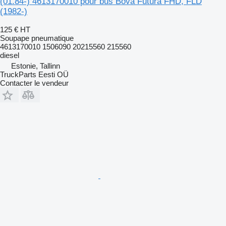
(01.84-) 4613170010 pour bus Bova Futura FHD, FLD
(1982-)
125 €
HT
Soupape pneumatique
4613170010 1506090 20215560 215560
diesel
Estonie, Tallinn
TruckParts Eesti OÜ
Contacter le vendeur