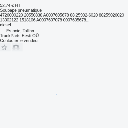
92,74 €
HT
Soupape pneumatique
4726000220 20550838 A0007605678 88.25902-6020 88259026020
13302122 1518106 A0007607078 0007605678...
diesel
Estonie, Tallinn
TruckParts Eesti OÜ
Contacter le vendeur