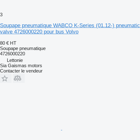
3
Soupape pneumatique WABCO K-Series (01.12-) pneumatic
valve 4726000220 pour bus Volvo
80 €
HT
Soupape pneumatique
4726000220
Lettonie
Sia Gaismas motors
Contacter le vendeur