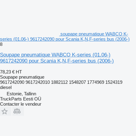
soupape pneumatique WABCO K-
series (01.06-) 9617242090 pour Scania K,N,F-series bus (2006-)
8
Soupape pneumatique WABCO K-series (01.06-)
9617242090 pour Scania K,N,F-series bus (2006-)
78,23 €
HT
Soupape pneumatique
9617242090 9617242010 1882112 1548207 1774969 1524319
diesel
Estonie, Tallinn
TruckParts Eesti OÜ
Contacter le vendeur