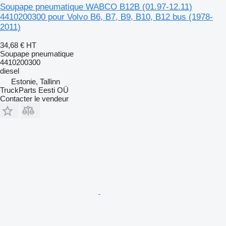
Soupape pneumatique WABCO B12B (01.97-12.11)
4410200300 pour Volvo B6, B7, B9, B10, B12 bus (1978-
2011)
34,68 €
HT
Soupape pneumatique
4410200300
diesel
Estonie, Tallinn
TruckParts Eesti OÜ
Contacter le vendeur