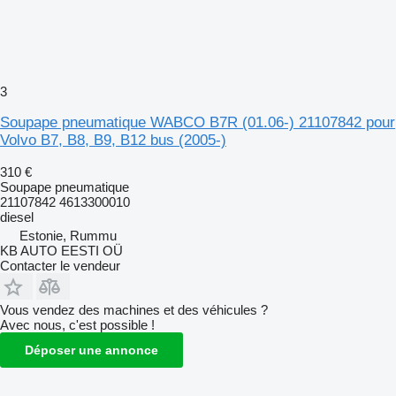
3
Soupape pneumatique WABCO B7R (01.06-) 21107842 pour
Volvo B7, B8, B9, B12 bus (2005-)
310 €
Soupape pneumatique
21107842 4613300010
diesel
Estonie, Rummu
KB AUTO EESTI OÜ
Contacter le vendeur
Vous vendez des machines et des véhicules ?
Avec nous, c'est possible !
Déposer une annonce