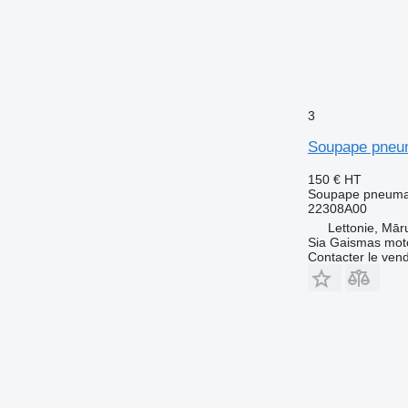
3
Soupape pneu
150 €
HT
Soupape pneuma
22308A00
Lettonie, Mār
Sia Gaismas mot
Contacter le ven