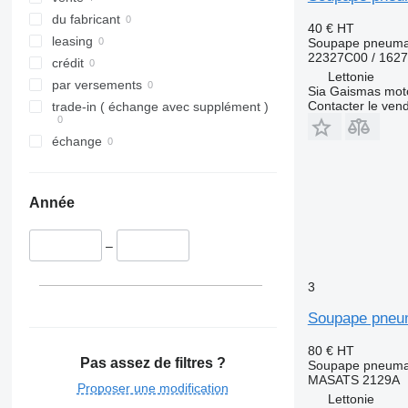
du fabricant
40 €
HT
leasing
Soupape pneuma
22327C00 / 162
crédit
Lettonie
par versements
Sia Gaismas mot
Contacter le ven
trade-in ( échange avec supplément )
échange
Année
–
3
Soupape pneu
80 €
HT
Pas assez de filtres ?
Soupape pneuma
MASATS 2129A
Proposer une modification
Lettonie