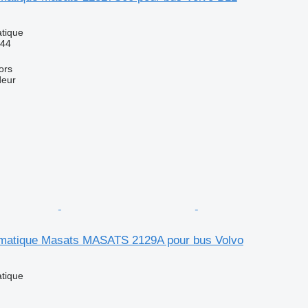
tique
744
ors
deur
matique Masats MASATS 2129A pour bus Volvo
tique