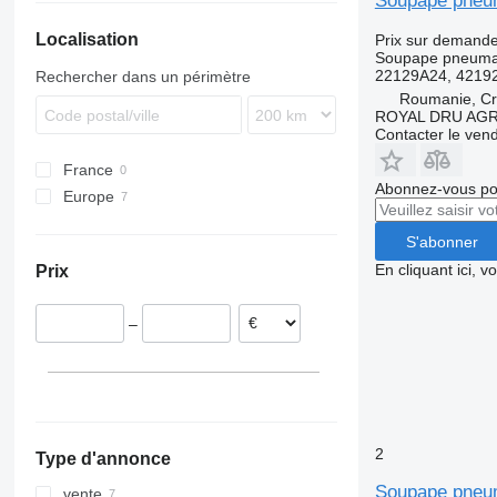
Soupape pneum
Localisation
Prix sur demand
Soupape pneuma
22129A24, 4219
Rechercher dans un périmètre
Roumanie, Cri
ROYAL DRU AGR
Contacter le ven
France
Abonnez-vous pou
Europe
Lettonie
S'abonner
Roumanie
En cliquant ici, 
Prix
–
2
Type d'annonce
Soupape pneum
vente