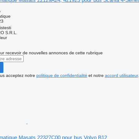
atique Masats 22129A24, 421923 pour bus Scania 4-Serie
e
tique
23
stesti
O S.R.L.
deur
r recevoir de nouvelles annonces de cette rubrique
vous acceptez notre
politique de confidentialité
et notre
accord utilisateur
atique Masats 22327C00 pour bus Volvo B12