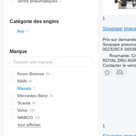
vérins pneumatiques
1
Catégorie des engins
Soupape pneum
bus
Prix sur demand
Soupape pneuma
052329CX 34938
Marque
Roumanie, Cri
ROYAL DRU AGR
Contacter le ven
Knorr-Bremse
Futura
SB
Axer
MAN
Citelis
Masats
Domino
A-series
Mercedes-Benz
Evadys
Lion's series
Scania
Karosa
Citaro
Cityliner
Volvo
Recreo
Intouro
Skyliner
K-series
Alpino
T-series
WABCO
Tourismo
Urbino
8700
tout afficher
Travego
B-series
1