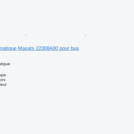
matique Masats 22308A00 pour bus
tique
upe
ors
deur