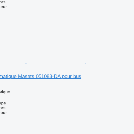
ors
deur
matique Masats 051083-DA pour bus
tique
upe
ors
deur