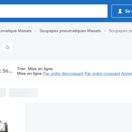
Se 
umatique Masats
Soupapes pneumatiques Masats
Soupapes p
Trier
:
Mise en ligne
:
Soupapes pneumatiques Masats pour bus
Mise en ligne
Par ordre décroissant
Par ordre croissant
Année