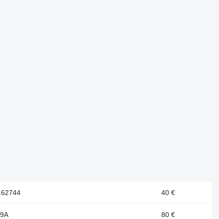
162744
40 €
29A
80 €