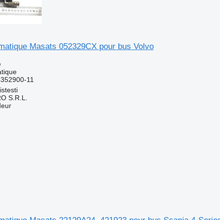
atique Masats 052329CX pour bus Volvo
e
tique
352900-11
stesti
O S.R.L.
deur