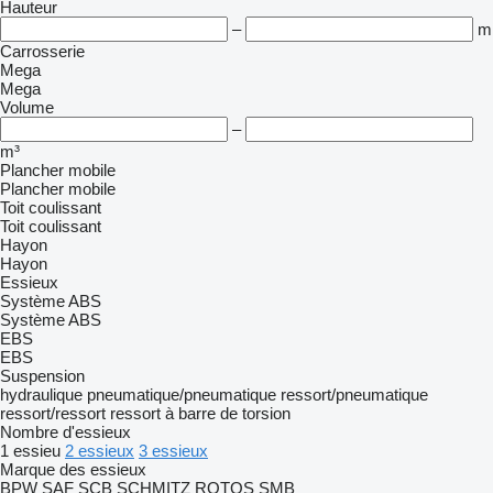
Hauteur
–
m
Carrosserie
Mega
Mega
Volume
–
m³
Plancher mobile
Plancher mobile
Toit coulissant
Toit coulissant
Hayon
Hayon
Essieux
Système ABS
Système ABS
EBS
EBS
Suspension
hydraulique
pneumatique/pneumatique
ressort/pneumatique
ressort/ressort
ressort à barre de torsion
Nombre d'essieux
1 essieu
2 essieux
3 essieux
Marque des essieux
BPW
SAF
SCB
SCHMITZ ROTOS
SMB