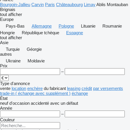
Bourgoin-Jallieu
Carvin
Paris
Châteaubourg
Limay
Ablis
Montauban
Brignais
tout afficher
Europe
Pays-Bas
Allemagne
Pologne
Lituanie
Roumanie
Hongrie
République tchèque
Espagne
tout afficher
Asie
Turquie
Géorgie
autres
Ukraine
Moldavie
Prix
–
Type d'annonce
vente
location
enchère
du fabricant
leasing
crédit
par versements
trade-in ( échange avec supplément )
échange
État
neuf
d'occasion
accidenté
avec un défaut
Année
–
Couleur