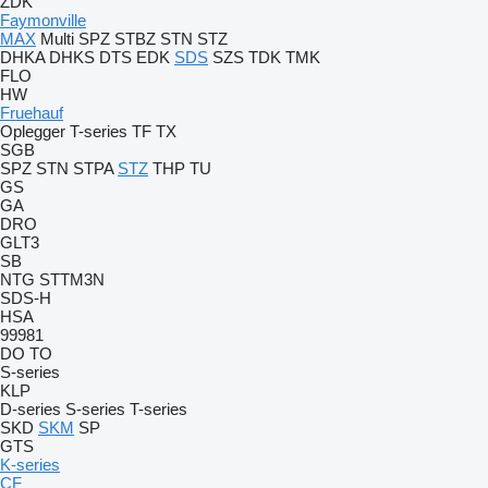
ZDK
Faymonville
MAX
Multi
SPZ
STBZ
STN
STZ
DHKA
DHKS
DTS
EDK
SDS
SZS
TDK
TMK
FLO
HW
Fruehauf
Oplegger
T-series
TF
TX
SGB
SPZ
STN
STPA
STZ
THP
TU
GS
GA
DRO
GLT3
SB
NTG
STTM3N
SDS-H
HSA
99981
DO
TO
S-series
KLP
D-series
S-series
T-series
SKD
SKM
SP
GTS
K-series
CF