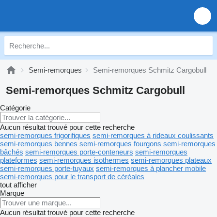
Semi-remorques
Semi-remorques Schmitz Cargobull
Semi-remorques Schmitz Cargobull
Catégorie
Aucun résultat trouvé pour cette recherche
semi-remorques frigorifiques
semi-remorques à rideaux coulissants
semi-remorques bennes
semi-remorques fourgons
semi-remorques
bâchés
semi-remorques porte-conteneurs
semi-remorques
plateformes
semi-remorques isothermes
semi-remorques plateaux
semi-remorques porte-tuyaux
semi-remorques à plancher mobile
semi-remorques pour le transport de céréales
tout afficher
Marque
Aucun résultat trouvé pour cette recherche