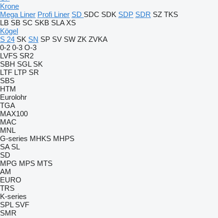
Krone
Mega Liner
Profi Liner
SD
SDC
SDK
SDP
SDR
SZ
TKS
LB
SB
SC
SKB
SLA
XS
Kögel
S 24
SK
SN
SP
SV
SW
ZK
ZVKA
0-2
0-3
O-3
LVFS
SR2
SBH
SGL
SK
LTF
LTP
SR
SBS
HTM
Eurolohr
TGA
MAX100
MAC
MNL
G-series
MHKS
MHPS
SA
SL
SD
MPG
MPS
MTS
AM
EURO
TRS
K-series
SPL
SVF
SMR