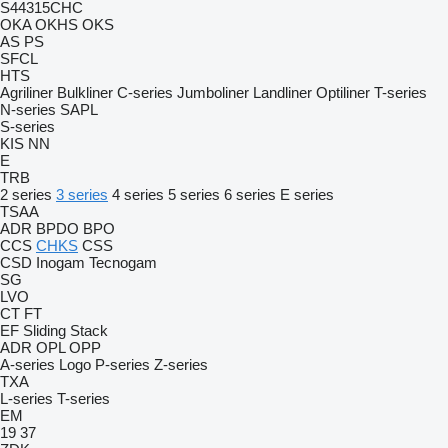
S44315CHC
OKA
OKHS
OKS
AS
PS
SFCL
HTS
Agriliner
Bulkliner
C-series
Jumboliner
Landliner
Optiliner
T-series
N-series
SAPL
S-series
KIS
NN
E
TRB
2 series
3 series
4 series
5 series
6 series
E series
TSAA
ADR
BPDO
BPO
CCS
CHKS
CSS
CSD
Inogam
Tecnogam
SG
LVO
CT
FT
EF
Sliding
Stack
ADR
OPL
OPP
A-series
Logo
P-series
Z-series
TXA
L-series
T-series
EM
19
37