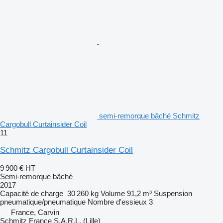
semi-remorque bâché Schmitz
Cargobull Curtainsider Coil
11
Schmitz Cargobull Curtainsider Coil
9 900 €
HT
Semi-remorque bâché
2017
Capacité de charge
30 260 kg
Volume
91,2 m³
Suspension
pneumatique/pneumatique
Nombre d'essieux
3
France, Carvin
Schmitz France S.A.R.L. (Lille)