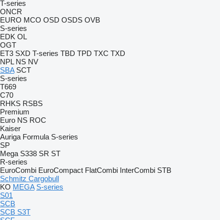
T-series
ONCR
EURO
MCO
OSD
OSDS
OVB
S-series
EDK
OL
OGT
ET3
SXD
T-series
TBD
TPD
TXC
TXD
NPL
NS
NV
SBA
SCT
S-series
T669
C70
RHKS
RSBS
Premium
Euro
NS
ROC
Kaiser
Auriga
Formula
S-series
SP
Mega
S338
SR
ST
R-series
EuroCombi
EuroCompact
FlatCombi
InterCombi
STB
Schmitz Cargobull
KO
MEGA
S-series
S01
SCB
SCB S3T