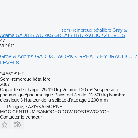
semi-remorque bétaillère Gray &
Adams GADD3 / WORKS GREAT / HYDRAULIC / 2 LEVELS
47
VIDÉO
Gray & Adams GADD3 / WORKS GREAT / HYDRAULIC / 2
LEVELS
34 560 €
HT
Semi-remorque bétaillère
2007
Capacité de charge
25 410 kg
Volume
120 m³
Suspension
pneumatique/pneumatique
Poids net à vide
11 500 kg
Nombre
d'essieux
3
Hauteur de la sellette d'attelage
1 200 mm
Pologne, ŁAZISKA GÓRNE
MGC CENTRUM SAMOCHODOW DOSTAWCZYCH
Contacter le vendeur