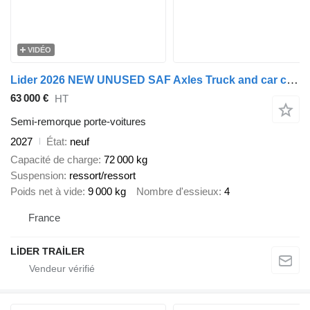
VIDÉO
Lider 2026 NEW UNUSED SAF Axles Truck and car carrier
63 000 €
HT
Semi-remorque porte-voitures
2027
État
neuf
Capacité de charge
72 000 kg
Suspension
ressort/ressort
Poids net à vide
9 000 kg
Nombre d'essieux
4
France
LİDER TRAİLER