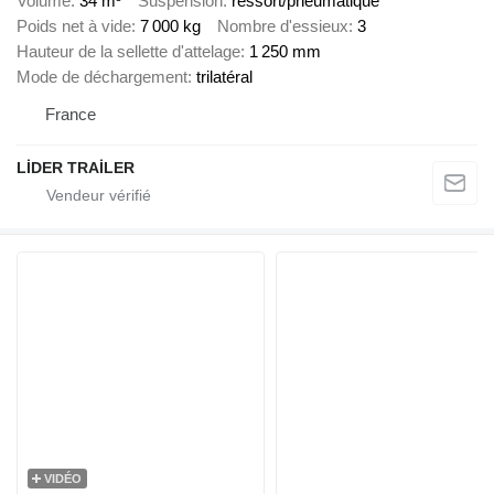
Volume
34 m³
Suspension
ressort/pneumatique
Poids net à vide
7 000 kg
Nombre d'essieux
3
Hauteur de la sellette d'attelage
1 250 mm
Mode de déchargement
trilatéral
France
LİDER TRAİLER
VIDÉO