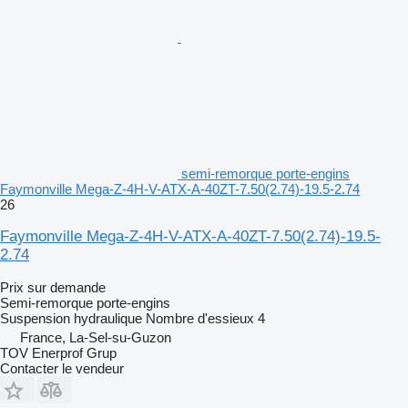
semi-remorque porte-engins
Faymonville Mega-Z-4H-V-ATX-A-40ZT-7.50(2.74)-19.5-2.74
26
Faymonville Mega-Z-4H-V-ATX-A-40ZT-7.50(2.74)-19.5-
2.74
Prix sur demande
Semi-remorque porte-engins
Suspension
hydraulique
Nombre d'essieux
4
France, La-Sel-su-Guzon
TOV Enerprof Grup
Contacter le vendeur