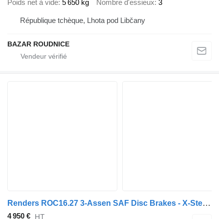
Poids net à vide
5 650 kg
Nombre d'essieux
3
République tchèque, Lhota pod Libčany
BAZAR ROUDNICE
Renders ROC16.27 3-Assen SAF Disc Brakes - X-Steering - 30FT
4 950 €
HT