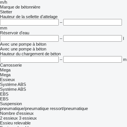
m/h
Marque de bétonnière
Stetter
Hauteur de la sellette d'attelage
–
mm
Réservoir d'eau
–
l
Avec une pompe à béton
Avec une pompe à béton
Hauteur du chargement de béton
–
m
Carrosserie
Mega
Mega
Essieux
Système ABS
Système ABS
EBS
EBS
Suspension
pneumatique/pneumatique
ressort/pneumatique
Nombre d'essieux
2 essieux
3 essieux
Essieu relevable