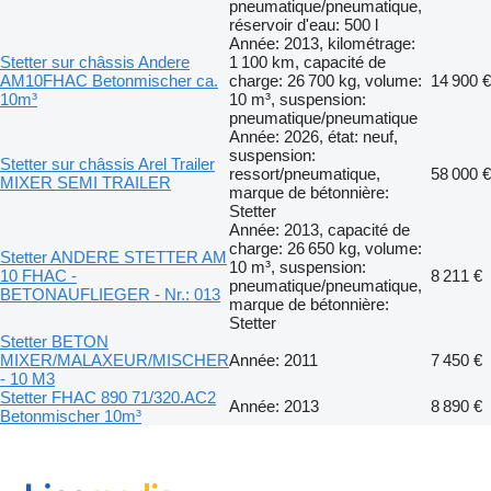
pneumatique/pneumatique,
réservoir d'eau: 500 l
Année: 2013, kilométrage:
Stetter sur châssis Andere
1 100 km, capacité de
AM10FHAC Betonmischer ca.
charge: 26 700 kg, volume:
14 900 €
10m³
10 m³, suspension:
pneumatique/pneumatique
Année: 2026, état: neuf,
suspension:
Stetter sur châssis Arel Trailer
ressort/pneumatique,
58 000 €
MIXER SEMI TRAILER
marque de bétonnière:
Stetter
Année: 2013, capacité de
charge: 26 650 kg, volume:
Stetter ANDERE STETTER AM
10 m³, suspension:
10 FHAC -
8 211 €
pneumatique/pneumatique,
BETONAUFLIEGER - Nr.: 013
marque de bétonnière:
Stetter
Stetter BETON
MIXER/MALAXEUR/MISCHER
Année: 2011
7 450 €
- 10 M3
Stetter FHAC 890 71/320.AC2
Année: 2013
8 890 €
Betonmischer 10m³