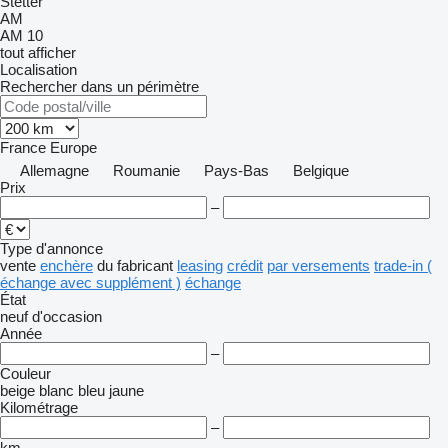
Stetter
AM
AM 10
tout afficher
Localisation
Rechercher dans un périmètre
France
Europe
Allemagne
Roumanie
Pays-Bas
Belgique
Prix
–
Type d'annonce
vente
enchère
du fabricant
leasing
crédit
par versements
trade-in (
échange avec supplément )
échange
État
neuf
d'occasion
Année
–
Couleur
beige
blanc
bleu
jaune
Kilométrage
–
km