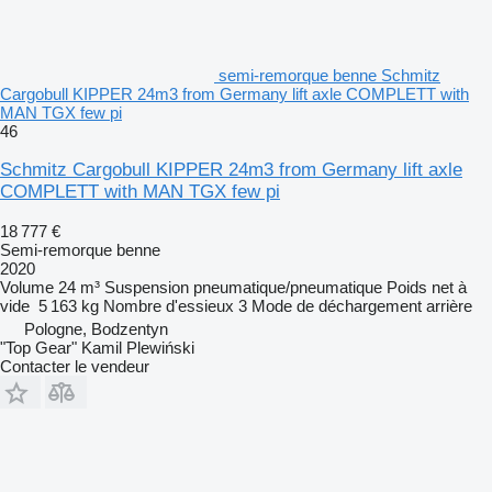
semi-remorque benne Schmitz
Cargobull KIPPER 24m3 from Germany lift axle COMPLETT with
MAN TGX few pi
46
Schmitz Cargobull KIPPER 24m3 from Germany lift axle
COMPLETT with MAN TGX few pi
18 777 €
Semi-remorque benne
2020
Volume
24 m³
Suspension
pneumatique/pneumatique
Poids net à
vide
5 163 kg
Nombre d'essieux
3
Mode de déchargement
arrière
Pologne, Bodzentyn
"Top Gear" Kamil Plewiński
Contacter le vendeur