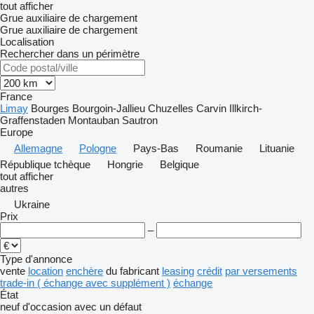
tout afficher
Grue auxiliaire de chargement
Grue auxiliaire de chargement
Localisation
Rechercher dans un périmètre
France
Limay
Bourges
Bourgoin-Jallieu
Chuzelles
Carvin
Illkirch-
Graffenstaden
Montauban
Sautron
Europe
Allemagne
Pologne
Pays-Bas
Roumanie
Lituanie
République tchèque
Hongrie
Belgique
tout afficher
autres
Ukraine
Prix
–
Type d'annonce
vente
location
enchère
du fabricant
leasing
crédit
par versements
trade-in ( échange avec supplément )
échange
État
neuf
d'occasion
avec un défaut