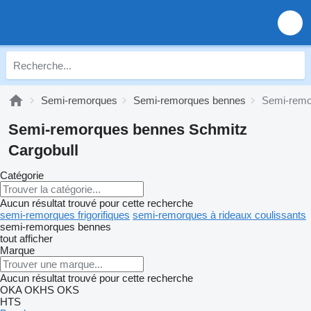
Semi-remorques
Semi-remorques bennes
Semi-remo
Semi-remorques bennes Schmitz
Cargobull
Catégorie
Aucun résultat trouvé pour cette recherche
semi-remorques frigorifiques
semi-remorques à rideaux coulissants
semi-remorques bennes
tout afficher
Marque
Aucun résultat trouvé pour cette recherche
OKA
OKHS
OKS
HTS