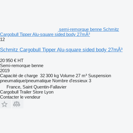
semi-remorque benne Schmitz
Cargobull Tipper Alu-square sided body 27mÂ³
12
Schmitz Cargobull Tipper Alu-square sided body 27mÂ³
20 950 €
HT
Semi-remorque benne
2019
Capacité de charge
32 300 kg
Volume
27 m³
Suspension
pneumatique/pneumatique
Nombre d'essieux
3
France, Saint Quentin-Fallavier
Cargobull Trailer Store Lyon
Contacter le vendeur