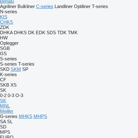
Benalu
Agriliner
Bulkliner
C-series
Landliner
Optiliner
T-series
N-series
KIS
CHKS
ZDK
DHKA
DHKS
DK
EDK
SDS
TDK
TMK
HW
Oplegger
SGB
GS
S-series
S-series
T-series
SKD
SKM
SP
K-series
CF
SKB
XS
SK
0-2
0-3
O-3
SK
MNL
Meiller
G-series
MHKS
MHPS
SA
SL
SD
MPS
EURO