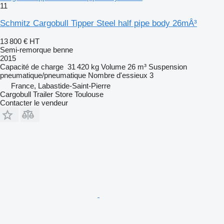
11
Schmitz Cargobull Tipper Steel half pipe body 26mÂ³
13 800 €
HT
Semi-remorque benne
2015
Capacité de charge
31 420 kg
Volume
26 m³
Suspension
pneumatique/pneumatique
Nombre d'essieux
3
France, Labastide-Saint-Pierre
Cargobull Trailer Store Toulouse
Contacter le vendeur