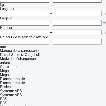
kg
Longueur
–
m
Largeur
–
m
Hauteur
–
m
Hauteur de la sellette d'attelage
–
mm
Marque de la carrosserie
Kempf
Schmitz Cargobull
Mode de déchargement
arrière
Carrosserie
Mega
Mega
Plancher mobile
Plancher mobile
Essieux
Système ABS
Système ABS
EBS
EBS