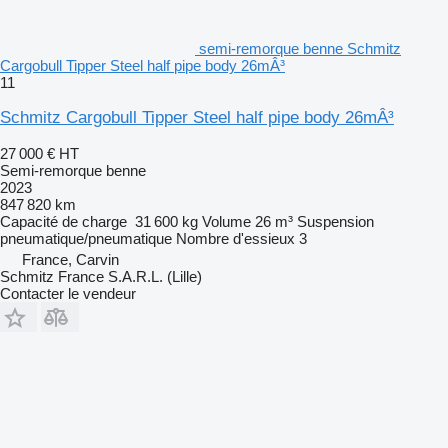
semi-remorque benne Schmitz
Cargobull Tipper Steel half pipe body 26mÂ³
11
Schmitz Cargobull Tipper Steel half pipe body 26mÂ³
27 000 €
HT
Semi-remorque benne
2023
847 820 km
Capacité de charge
31 600 kg
Volume
26 m³
Suspension
pneumatique/pneumatique
Nombre d'essieux
3
France, Carvin
Schmitz France S.A.R.L. (Lille)
Contacter le vendeur