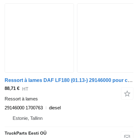
Ressort à lames DAF LF180 (01.13-) 29146000 pour camion DAF LF45, LF55, LF180, CF65, CF75, CF85 (2001-)
88,71 €
HT
Ressort à lames
29146000 1700763
diesel
Estonie, Tallinn
TruckParts Eesti OÜ