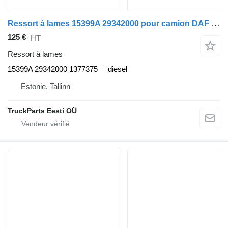
Ressort à lames 15399A 29342000 pour camion DAF LF45, LF55, LF180, CF65, CF75, CF85 (2001-)
125 €
HT
Ressort à lames
15399A 29342000 1377375
diesel
Estonie, Tallinn
TruckParts Eesti OÜ