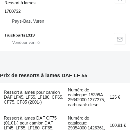
Ressort à lames
1700732
Pays-Bas, Vuren
Truckparts1919
Prix de ressorts à lames DAF LF 55
Numéro de
Ressort à lames pour camion
catalogue: 15399A
DAF LF45, LF55, LF180, CF65,
125 €
29342000 1377375,
CF75, CF85 (2001-)
carburant: diesel
Ressort à lames DAF CF75
Numéro de
(01.01-) pour camion DAF
catalogue:
100,81 €
LF45, LF55, LF180, CF65,
29354000 1426361,