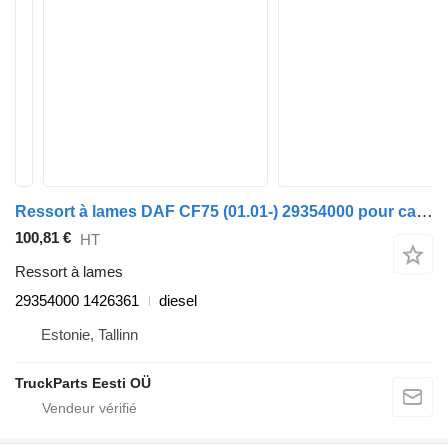
Ressort à lames DAF CF75 (01.01-) 29354000 pour camion DAF LF45, LF55, LF180, CF65, CF75, CF85 (2001-)
100,81 €
HT
Ressort à lames
29354000 1426361
diesel
Estonie, Tallinn
TruckParts Eesti OÜ