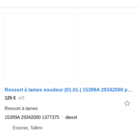
Ressort à lames soudeur (01.01-) 15399A 29342000 pour camion DAF LF45, LF55, LF180, CF65, CF75, CF85 (2001-)
125 €
HT
Ressort à lames
15399A 29342000 1377375
diesel
Estonie, Tallinn