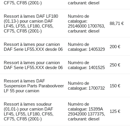
CF75, CF85 (2001-)
carburant: diesel
Ressort à lames DAF LF180
Numéro de
(01.13-) pour camion DAF
catalogue:
88,71 €
LF45, LF55, LF180, CF65,
29146000 1700763,
CF75, CF85 (2001-)
carburant: diesel
Ressort à lames pour camion
Numéro de
200 €
DAF Serie LF55.XXX desde 06
catalogue: 1405329
Ressort à lames pour camion
Numéro de
250 €
DAF Serie LF55.XXX desde 06
catalogue: 1401525
Ressort à lames DAF
Numéro de
Suspension Parts Paraboolveer
150 €
catalogue: 1700732
LF 55 pour camion
Ressort à lames soudeur
Numéro de
(01.01-) pour camion DAF
catalogue: 15399A
125 €
LF45, LF55, LF180, CF65,
29342000 1377375,
CF75, CF85 (2001-)
carburant: diesel