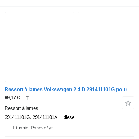
Ressort à lames Volkswagen 2.4 D 291411101G pour automobile Volkswagen LT 40-55 I Furgon (291-512)
99,17 €
HT
Ressort à lames
291411101G, 291411101A
diesel
Lituanie, Panevėžys