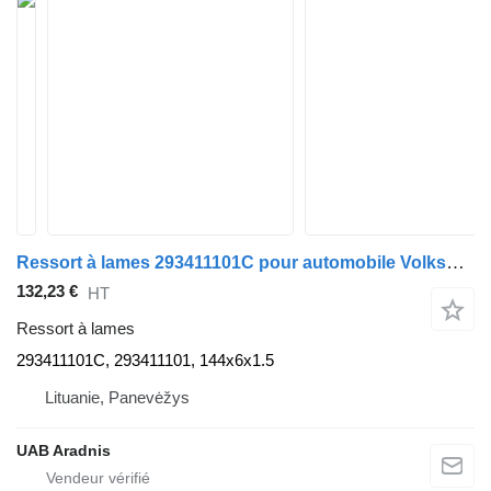
Ressort à lames 293411101C pour automobile Volkswagen LT 40-55 I Furgon (291-512)
132,23 €
HT
Ressort à lames
293411101C, 293411101, 144x6x1.5
Lituanie, Panevėžys
UAB Aradnis