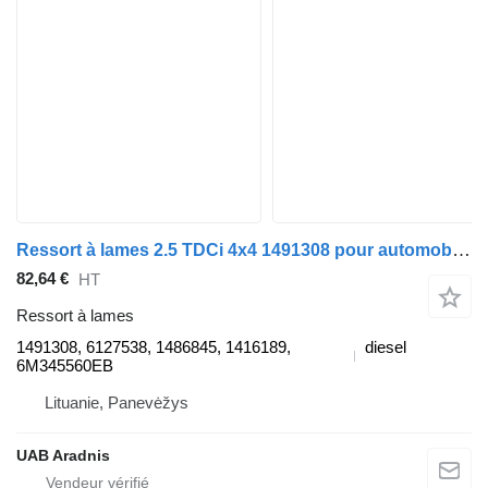
Ressort à lames 2.5 TDCi 4x4 1491308 pour automobile Ford RANGER (ET)
82,64 €
HT
Ressort à lames
1491308, 6127538, 1486845, 1416189,
diesel
6M345560EB
Lituanie, Panevėžys
UAB Aradnis