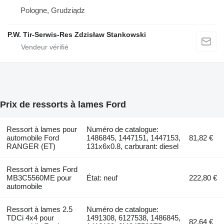
Pologne, Grudziądz
P.W. Tir-Serwis-Res Zdzisław Stankowski
Prix de ressorts à lames Ford
Ressort à lames pour
Numéro de catalogue:
automobile Ford
1486845, 1447151, 1447153,
81,82 €
RANGER (ET)
131x6x0.8, carburant: diesel
Ressort à lames Ford
MB3C5560ME pour
État: neuf
222,80 €
automobile
Ressort à lames 2.5
Numéro de catalogue:
TDCi 4x4 pour
1491308, 6127538, 1486845,
82,64 €