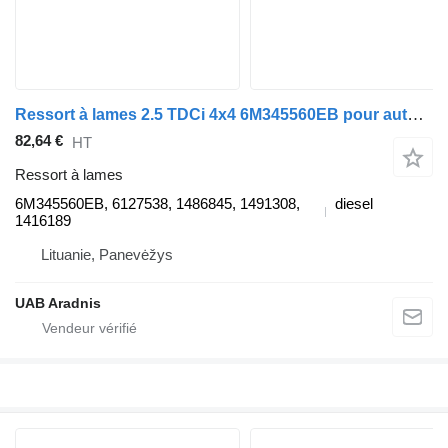
Ressort à lames 2.5 TDCi 4x4 6M345560EB pour automobile Ford RANGER (ET)
82,64 €
HT
Ressort à lames
6M345560EB, 6127538, 1486845, 1491308,
diesel
1416189
Lituanie, Panevėžys
UAB Aradnis