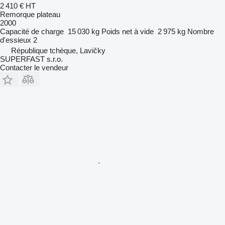
2 410 €
HT
Remorque plateau
2000
Capacité de charge
15 030 kg
Poids net à vide
2 975 kg
Nombre
d'essieux
2
République tchèque, Lavičky
SUPERFAST s.r.o.
Contacter le vendeur