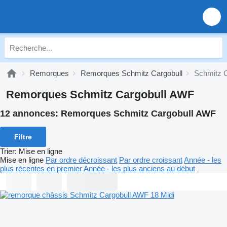
Remorques
Remorques Schmitz Cargobull
Schmitz 
Remorques Schmitz Cargobull AWF
12 annonces:
Remorques Schmitz Cargobull AWF
Filtre
Trier
:
Mise en ligne
Mise en ligne
Par ordre décroissant
Par ordre croissant
Année - les
plus récentes en premier
Année - les plus anciens au début