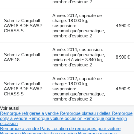
nombre d'essieux: 2
Année: 2012, capacité de
Schmitz Cargobull
charge: 18 000 kg,
AWF18 BDF SWAP
suspension:
4 990 €
CHASSIS
pneumatique/pneumatique,
nombre d'essieux: 2
Année: 2014, suspension:
Schmitz Cargobull
pneumatique/pneumatique,
8 900 €
AWF 18
poids net à vide: 3 840 kg,
nombre d'essieux: 2
Année: 2012, capacité de
Schmitz Cargobull
charge: 18 000 kg,
AWF18 BDF SWAP
suspension:
4 990 €
CHASSIS
pneumatique/pneumatique,
nombre d'essieux: 2
Voir aussi
Remorque refrigeree a vendre
Remorque plateau ridelles
Remorque
dolly a vendre
Remorque voiture occasion
Remorque porte engin
occasion
Remorque a vendre Paris
Location de remorques pour voiture
Remorque
Remorque bachee occasion
Remorque magasin