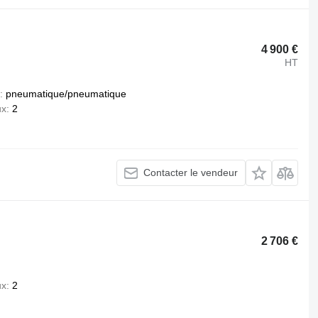
4 900 €
HT
pneumatique/pneumatique
ux
2
Contacter le vendeur
2 706 €
ux
2