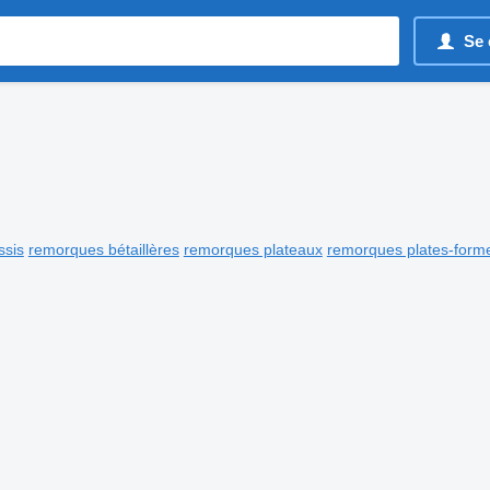
Se 
ssis
remorques bétaillères
remorques plateaux
remorques plates-form