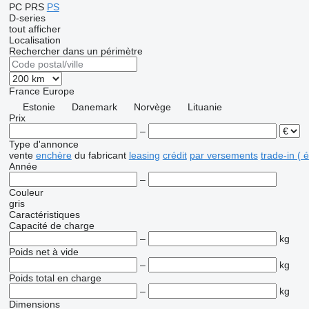
PC
PRS
PS
D-series
tout afficher
Localisation
Rechercher dans un périmètre
France
Europe
Estonie
Danemark
Norvège
Lituanie
Prix
–
Type d'annonce
vente
enchère
du fabricant
leasing
crédit
par versements
trade-in (
Année
–
Couleur
gris
Caractéristiques
Capacité de charge
–
kg
Poids net à vide
–
kg
Poids total en charge
–
kg
Dimensions