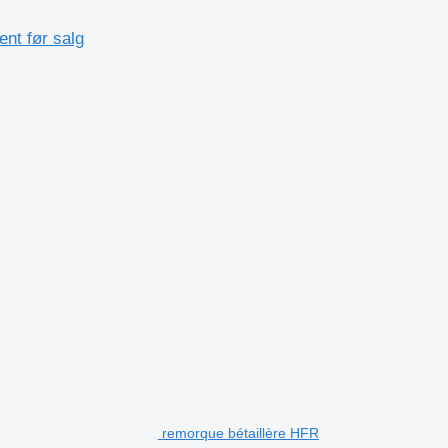
nt før salg
remorque bétaillère HFR