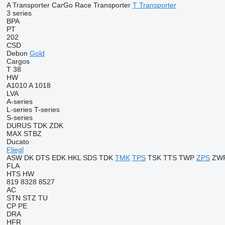
A Transporter
CarGo
Race Transporter
T Transporter
3 series
BPA
PT
202
CSD
Debon
Gold
Cargos
T 38
HW
A1010
A 1018
LVA
A-series
L-series
T-series
S-series
DURUS
TDK
ZDK
MAX
STBZ
Ducato
Fliegl
ASW
DK
DTS
EDK
HKL
SDS
TDK
TMK
TPS
TSK
TTS
TWP
ZPS
ZW
FLA
HTS
HW
819
8328
8527
AC
STN
STZ
TU
CP
PE
DRA
HFR