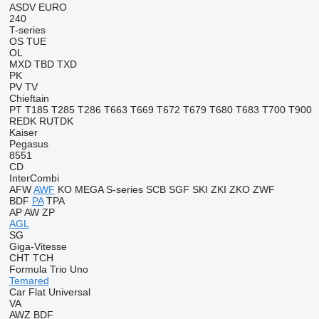
ASDV
EURO
240
T-series
OS
TUE
OL
MXD
TBD
TXD
PK
PV
TV
Chieftain
PT
T185
T285
T286
T663
T669
T672
T679
T680
T683
T700
T900
REDK
RUTDK
Kaiser
Pegasus
8551
CD
InterCombi
AFW
AWF
KO
MEGA
S-series
SCB
SGF
SKI
ZKI
ZKO
ZWF
BDF
PA
TPA
AP
AW
ZP
AGL
SG
Giga-Vitesse
CHT
TCH
Formula
Trio
Uno
Temared
Car Flat
Universal
VA
AWZ
BDF