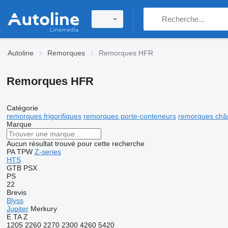
Autoline
Remorques
Remorques HFR
Remorques HFR
Catégorie
remorques frigorifiques
remorques porte-conteneurs
remorques châ
Marque
Aucun résultat trouvé pour cette recherche
PA
TPW
Z-series
HTS
GTB
PSX
PS
22
Brevis
Blyss
Jupiter
Merkury
E
TA
Z
1205
2260
2270
2300
4260
5420