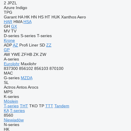
2 JPZL
Azure
Indigo
TPG
Garant
HA
HK
HN
HS
HT
HUK
Xanthos Aero
HAR
HMA
HSA
GH
GX
MV
TV
D-series
S-series
T-series
Krone
ADP
AZ
Profi Liner
SD
ZZ
GP
AW
YWE
ZFHB
ZK
ZW
A-series
Eurolohr
Maxilohr
837300
856102
856103
870100
MAC
G-series
MZDA
SL
Actros
Antos
Arocs
MPS
K-series
Möslein
T-series
THT
TKO
TP
TTT
Tandem
KA
T-series
8560
Niewiadów
N-series
HK