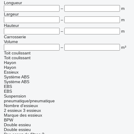
Longueur
–
m
Largeur
–
m
Hauteur
–
m
Carrosserie
Volume
–
m³
Toit coulissant
Toit coulissant
Hayon
Hayon
Essieux
Système ABS
Système ABS
EBS
EBS
Suspension
pneumatique/pneumatique
Nombre d'essieux
2 essieux
3 essieux
Marque des essieux
BPW
Double essieu
Double essieu