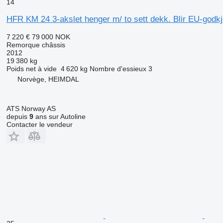
14
HFR KM 24 3-akslet henger m/ to sett dekk. Blir EU-godkje
7 220 €
79 000 NOK
Remorque châssis
2012
19 380 kg
Poids net à vide
4 620 kg
Nombre d'essieux
3
Norvège, HEIMDAL
ATS Norway AS
depuis
9
ans sur Autoline
Contacter le vendeur