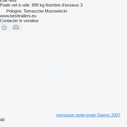
État
neuf
Poids net à vide
890 kg
Nombre d'essieux
3
Pologne, Tomaszów Mazowiecki
www.besttrailers.eu
Contacter le vendeur
remorque porte-engin Damm 2007
40