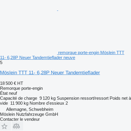
remorque porte-engin Möslein TTT
11- 6,28P Neuer Tandemtieflader neuve
5
Möslein TTT 11- 6,28P Neuer Tandemtieflader
18 500 €
HT
Remorque porte-engin
État
neuf
Capacité de charge
9 120 kg
Suspension
ressort/ressort
Poids net à
vide
11 900 kg
Nombre d'essieux
2
Allemagne, Schwebheim
Möslein Nutzfahrzeuge GmbH
Contacter le vendeur