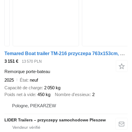
Temared Boat trailer TM-216 przyczepa 763x153cm, do przewozu ł
3 151 €
13 570 PLN
Remorque porte-bateau
2025
État
neuf
Capacité de charge
2 050 kg
Poids net à vide
450 kg
Nombre d'essieux
2
Pologne, PIEKARZEW
LIDER Trailers – przyczepy samochodowe Pleszew