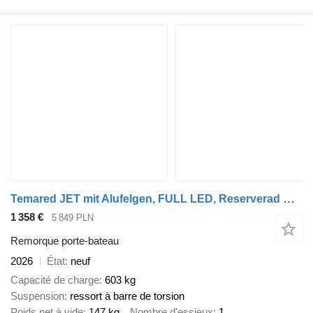
Temared JET mit Alufelgen, FULL LED, Reserverad mit Halterung
1 358 €
5 849 PLN
Remorque porte-bateau
2026
État
neuf
Capacité de charge
603 kg
Suspension
ressort à barre de torsion
Poids net à vide
147 kg
Nombre d'essieux
1