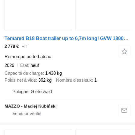
Temared B18 Boat trailer up to 6,7m long! GVW 1800kg!
2 779 €
HT
Remorque porte-bateau
2026
État
neuf
Capacité de charge
1 438 kg
Poids net à vide
362 kg
Nombre d'essieux
1
Pologne, Gietrzwałd
MAZZO - Maciej Kubiński