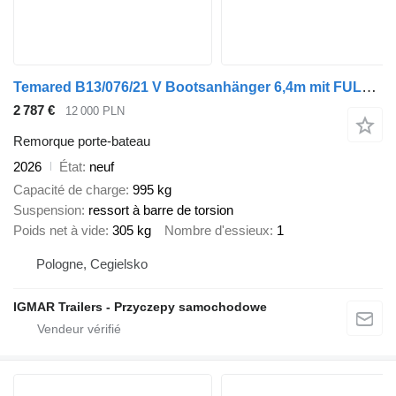
Temared B13/076/21 V Bootsanhänger 6,4m mit FULL LED, Alufelgen
2 787 €
12 000 PLN
Remorque porte-bateau
2026
État
neuf
Capacité de charge
995 kg
Suspension
ressort à barre de torsion
Poids net à vide
305 kg
Nombre d'essieux
1
Pologne, Cegielsko
IGMAR Trailers - Przyczepy samochodowe