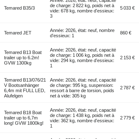
Année: 2026, état: neuf, capacité
de charge: 2 822 kg, poids net à
Temared B35/3
5 033 €
vide: 678 kg, nombre d'essieux:
3
Année: 2026, état: neuf, nombre
Temared JET
860 €
d'essieux: 1
Année: 2026, état: neuf, capacité
Temared B13 Boat
de charge: 1 006 kg, poids net à
trailer up to 6.2m!
2 153 €
vide: 294 kg, nombre d'essieux:
GVW 1300kg
1
Temared B13/076/21
Année: 2026, état: neuf, capacité
V Bootsanhänger
de charge: 995 kg, suspension:
2 787 €
6,4m mit FULL LED,
ressort à barre de torsion, poids
Alufelgen
net à vide: 305 kg
Année: 2026, état: neuf, capacité
Temared B18 Boat
de charge: 1 438 kg, poids net à
trailer up to 6,7m
2 779 €
vide: 362 kg, nombre d'essieux:
long! GVW 1800kg!
1