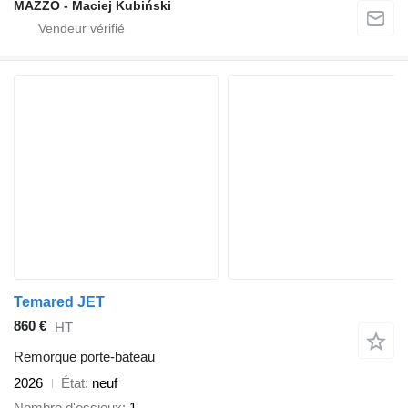
MAZZO - Maciej Kubiński
Temared JET
860 €
HT
Remorque porte-bateau
2026
État
neuf
Nombre d'essieux
1