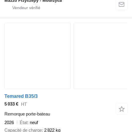
Mazzo Przyczepy - Modrzyca
Temared B35/3
5 033 €
HT
Remorque porte-bateau
2026
État
neuf
Capacité de charge
2 822 kg