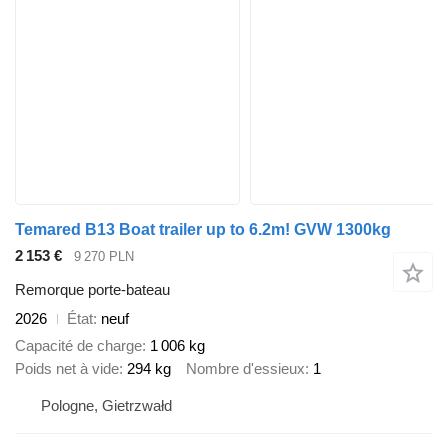
Temared B13 Boat trailer up to 6.2m! GVW 1300kg
2 153 €
9 270 PLN
Remorque porte-bateau
2026
État
neuf
Capacité de charge
1 006 kg
Poids net à vide
294 kg
Nombre d'essieux
1
Pologne, Gietrzwałd