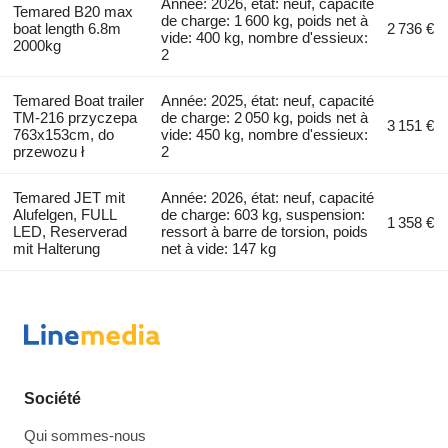
Année: 2026, état: neuf, capacité
Temared B20 max
de charge: 1 600 kg, poids net à
boat length 6.8m
2 736 €
vide: 400 kg, nombre d'essieux:
2000kg
2
Temared Boat trailer
Année: 2025, état: neuf, capacité
TM-216 przyczepa
de charge: 2 050 kg, poids net à
3 151 €
763x153cm, do
vide: 450 kg, nombre d'essieux:
przewozu ł
2
Temared JET mit
Année: 2026, état: neuf, capacité
Alufelgen, FULL
de charge: 603 kg, suspension:
1 358 €
LED, Reserverad
ressort à barre de torsion, poids
mit Halterung
net à vide: 147 kg
Société
Qui sommes-nous