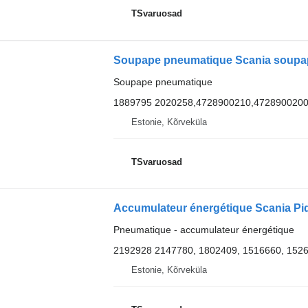
TSvaruosad
Soupape pneumatique
1889795 2020258,4728900210,472890020
Estonie, Kõrveküla
TSvaruosad
Pneumatique - accumulateur énergétique
2192928 2147780, 1802409, 1516660, 152
Estonie, Kõrveküla