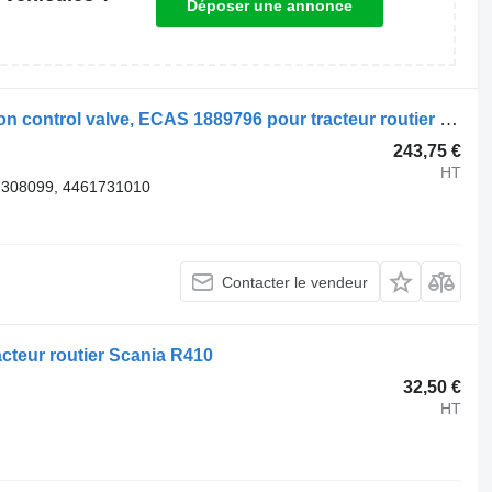
Déposer une annonce
Modulateur EBS Scania Air suspension control valve, ECAS 1889796 pour tracteur routier Scania R410
243,75 €
HT
2308099, 4461731010
Contacter le vendeur
cteur routier Scania R410
32,50 €
HT