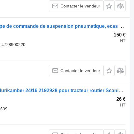
Contacter le vendeur
Soupape pneumatique Scania soupape de commande de suspension pneumatique, ecas 1889795 pour tracteur routier Scania R410
150 €
HT
0,4728900220
Contacter le vendeur
Accumulateur énergétique Scania Pidurikamber 24/16 2192928 pour tracteur routier Scania R410
26 €
HT
6609