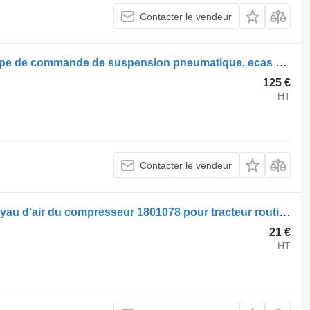
Contacter le vendeur
Soupape pneumatique Scania soupape de commande de suspension pneumatique, ecas 1889796 pour tracteur routier Scania R410
125 €
HT
Contacter le vendeur
Compresseur pneumatique Scania tuyau d'air du compresseur 1801078 pour tracteur routier Scania R410
21 €
HT