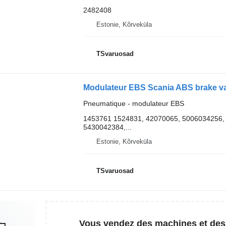
2482408
Estonie, Kõrveküla
TSvaruosad
Modulateur EBS Scania ABS brake val
Pneumatique - modulateur EBS
1453761 1524831, 42070065, 5006034256,
5430042384,...
Estonie, Kõrveküla
TSvaruosad
Vous vendez des machines et des